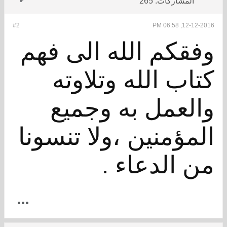
المشاركات:
265
#2
12-12-2016, 06:58 PM
وفقكم الله الى فهم
كتاب الله وتلاوته
والعمل به وجميع
المؤمنين ،ولا تنسونا
من الدعاء .