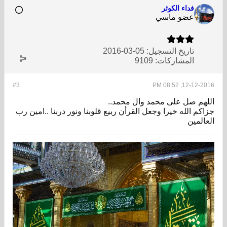
فداء الكوثر
عضو ماسي
تاريخ التسجيل:
05-03-2016
المشاركات:
9109
#3
12-12-2016, 08:52 PM
اللهم صل على محمد وال محمد..
جزاكم الله خيرا وجعل القرأن ربيع قلوبنا ونور دربنا ..امين رب
العالمين