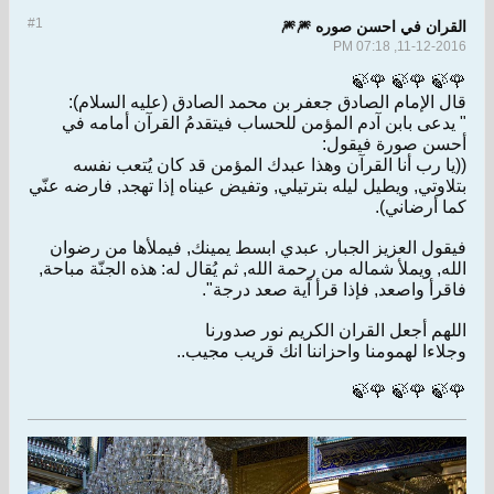
#1
القران في احسن صوره 🎆🎆
11-12-2016, 07:18 PM
🌹🍃 🌹🍃 🌹🍃
قال الإمام الصادق جعفر بن محمد الصادق (عليه السلام):
" يدعى بابن آدم المؤمن للحساب فيتقدمُ القرآن أمامه في
أحسن صورة فيقول:
((يا رب أنا القرآن وهذا عبدك المؤمن قد كان يُتعب نفسه
بتلاوتي, ويطيل ليله بترتيلي, وتفيض عيناه إذا تهجد, فارضه عنّي
كما أرضاني).
فيقول العزيز الجبار, عبدي ابسط يمينك, فيملأها من رضوان
الله, ويملأ شماله من رحمة الله, ثم يُقال له: هذه الجنّة مباحة,
فاقرأ واصعد, فإذا قرأ آية صعد درجة".
اللهم أجعل القران الكريم نور صدورنا
وجلاءا لهمومنا واحزاننا انك قريب مجيب..
🌹🍃 🌹🍃 🌹🍃