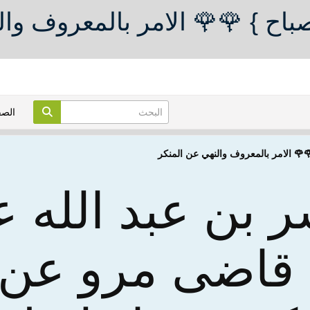
باح } 🌹🌹 الامر بالمعروف وا
الص
🌹🌹 الامر بالمعروف والنهي عن المنكر
 بن عبد الله ع
قاضى مرو عن 