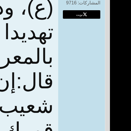
(ع)، و
المشاركات:
9716
تويت
تهديدا 
بالمعر
قال:
إن
شعيب ا
قومك م