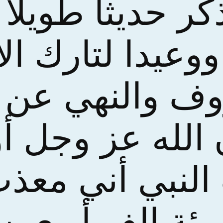
ذكر حديثا طويلا
ووعيدا لتارك ال
وف والنهي عن ا
 الله عز وجل أ
لنبي أني معذ
ئة الف أربعين 