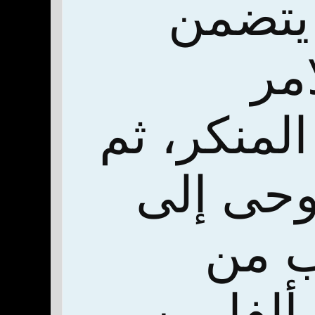
 يتضمن
امر
لمنكر، ثم
وحى إلى
ب من
ألفا من