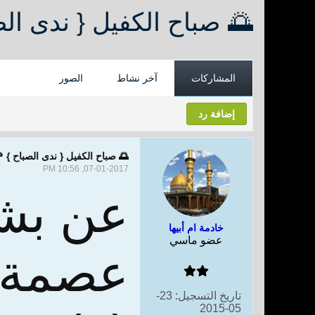
🌅 صباح الكفيل { ندى الص
المشاركات
آخر نشاط
الصور
إضافة رد
🌅 صباح الكفيل { ندى الصباح } 
07-01-2017, 10:56 PM
عن بشر
خادمة ام أبيها
عضو ماسي
عصمة 
تاريخ التسجيل:
23-
05-2015