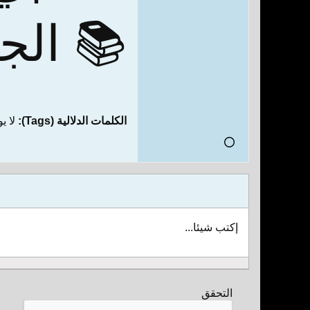
📚 الج
الكلمات الدلالية (Tags):
لا ي
إكتب شيئا...
التحقق