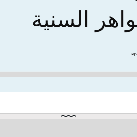
واهر السنية
وجد