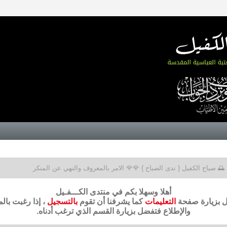
🌅 صباح الكفيل { ندى الصباح } 🌹🌹 الامر بالمعروف والنهي عن المنكر
أهلا وسهلا بكم في منتدى الكـــفـيل
ضل بزيارة صفحة
التعليمات
كما يشرفنا أن تقوم
بالتسجيل
، إذا رغبت بال
والإطلاع فتفضل بزيارة القسم الذي ترغب أدناه.