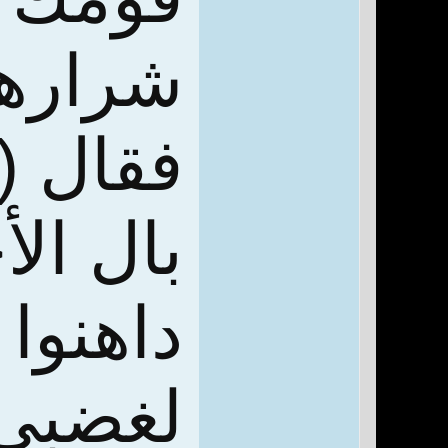
شرارهم
فقال (ع
بال الأ
داهنوا
لغضبي 