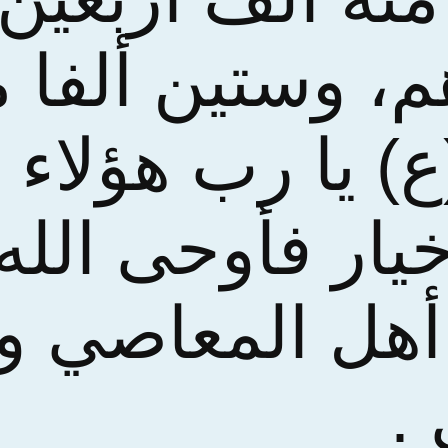
، وستين ألفا 
) يا رب هؤلاء 
خيار فأوحى الله 
 أهل المعاصي و
.