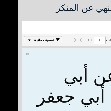
لنهي عن المنكر
فحة
لـ
1
تصفية - فلترة
#1
ن أبي
أبي جعفر