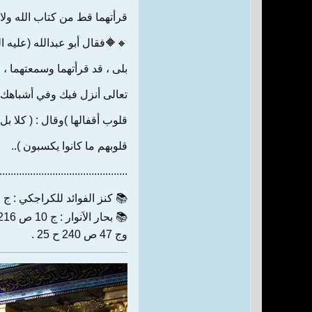
قرأتهما قط من كتاب الله ولا 
🔸🔶فقال أبو عبدالله (عليه ال
بلى ، قد قرأتهما وسمعتهما ، 
تعالى أنزل فيك وفي أشباهك :
قلوب أقفالها )وقال : ( كلا ب
قلوبهم ما كانوا يكسبون )..
....................... ......................
📚 كنز الفوائد للكراجكي : ج 2 ص 36 ـ
📚 بحار الاَنوار : ج 10 ص 216 ح 17
وج 47 ص 240 ح 25 .