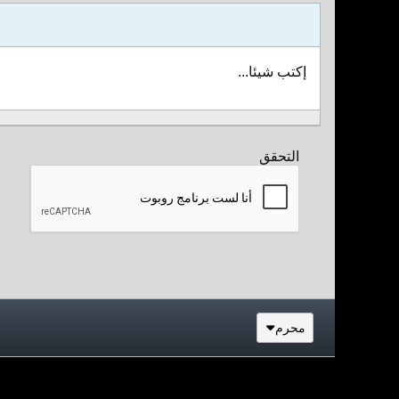
إكتب شيئا...
التحقق
محرم