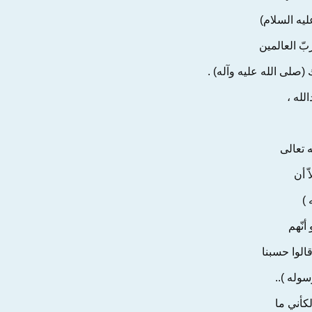
ليه السلام)
بّ العالمين
(صلى الله عليه وآله) .
لله ،
ه تعالى
ّ أن
)
أنّهم
الوا حسبنا
سوله )..
لكأني ما