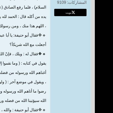
المشاركات:
9109
السلام) ، فلما رفع الصادق (ع
تويت
يده من أكله قال : الحمد لله ر
، اللهم هذا منك ، ومن رسولك 
🔹🔷فقال أبو حنيفة: يا أبا عبدا
أجعلت مع الله شريكآ؟
🔸🔶فقال له : ويلك ، فإنّ الل
يقول في كتابه : ( وما نقموا إلا
أغناهم الله ورسوله من فضله 
، ويقول في موضع آخر : ( ولو 
رضوا ما أتاهم الله ورسوله وق
الله سيؤتينا الله من فضله ور
🔹🔷فقال أبو حنيفة : والله ، 