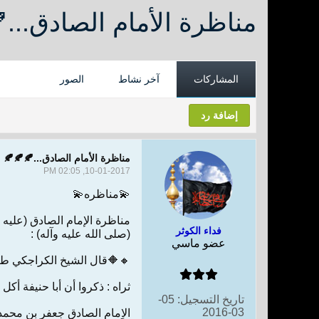
مناظرة الأمام الصادق...
المشاركات
آخر نشاط
الصور
إضافة رد
مناظرة الأمام الصادق...🍂🍂🍂
10-01-2017, 02:05 PM
💫مناظره💫
مناظرة الإمام الصادق (عليه 
فداء الكوثر
(صلى الله عليه وآله) :
عضو ماسي
🔸🔶قال الشيخ الكراجكي طي
ثراه : ذكروا أن أبا حنيفة أكل
تاريخ التسجيل:
05-
03-2016
الاِمام الصادق جعفر بن محمد 