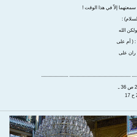
سمعتهما إلاّ في هذا الوقت !
سلام) :
ولكن الله
 ( أم على
ل ران على
.................................................. ...........................