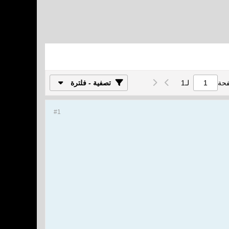
فحة
لـ
1
تصفية - فلترة
#1