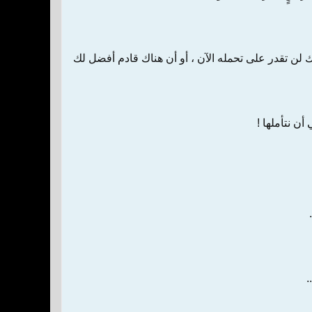
🔹 عندما لا تنجح في أمر ! فَاعلم بأن الله سبحانه وتع
🔹أن تتوضأ 
