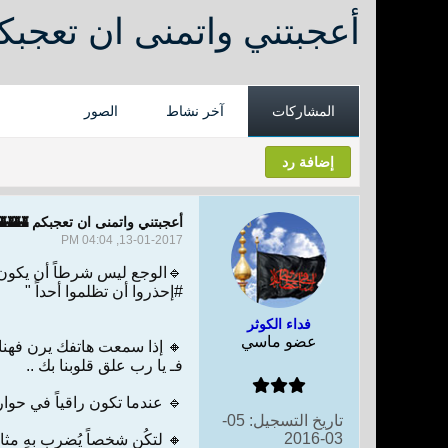
أعجبتني واتمنى ان تعجبك
المشاركات
آخر نشاط
الصور
إضافة رد
أعجبتني واتمنى ان تعجبكم 🏰🏰
13-01-2017, 04:04 PM
🔹الوجع ليس شرطاً أن يكون ب
#إحذروا أن تظلموا أحداً "
فداء الكوثر
عضو ماسي
🔸 إذا سمعت هاتفك يرن فهناك
فـ يا رب علق قلوبنا بك ..
🔹 عندما تكون راقياً في حوارك
تاريخ التسجيل:
05-
03-2016
🔸 لتكُن شخصاً يُضرب بهِ مثال