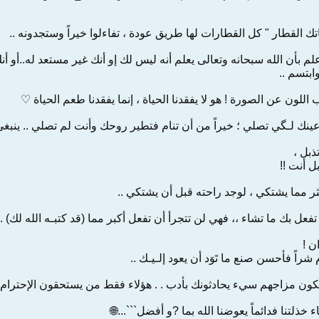
🔹ليس هُناك شيء إسمه " فاتك القطار " كل القطارات لها طريق عودة 
الى يعلم أنه ليس لك إو أنك غير مستعد له..أو أنك لن تقدر على تحمله ال
منه فَار
🔹 غياب من نحب تماماً كغياب اللون عن الصورة ! هو لا يفقدنا الحيا
فيطير آلنوم من عينك لـگي تصلي ؛ خيراً من أن تنام فتطير روحك وأنت ل
🔹كثي
إلا القر
🔸 لو كان الإنسان يستغفر أكثر مما يشتكي ،
🔸 من أروع الحكم : دع الدنيا تفعل بك ما تشاء ،، فهي لن تتجرأ أن تفعل أ
🔹 
سيعود إليك سواءً كان خيراً أم شراً فأحسن 
هناك أشخاص حتى عندما يكون مزاجهم سيء يحادثونك بأدب . . هؤلاء
🔹 لن تتوقف الحياة على أشياء خذلتنا فدائماً يع