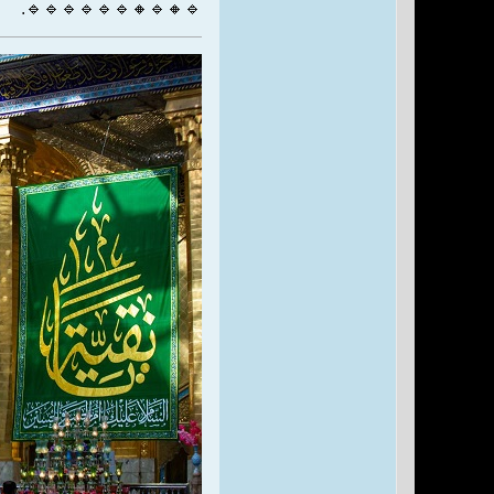
🔹🔸🔹🔸🔹🔹🔹🔹🔹🔹.