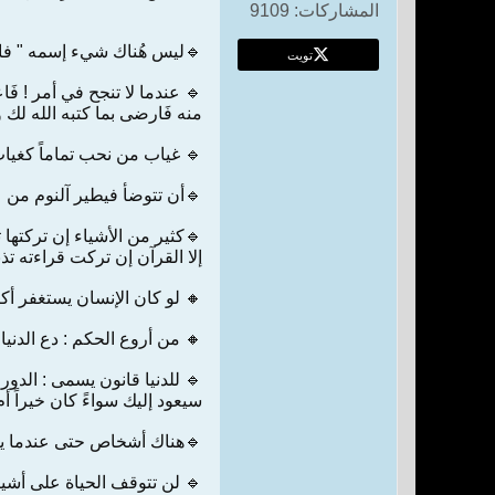
المشاركات:
9109
🔹ليس هُناك شيء إسمه " فاتك
تويت
🔹 عندما لا تنجح في أمر ! فَ
منه فَارضى بما كتبه الله لك و
🔹 غياب من نحب تماماً كغياب 
🔹أن تتوضأ فيطير آلنوم من عي
🔹كثير من الأشياء إن تركتها ت
إلا القرآن إن تركت قراءته تذب
🔸 لو كان الإنسان يستغفر أك
🔸 من أروع الحكم : دع الدنيا 
🔹 للدنيا قانون يسمى : الدورا
سيعود إليك سواءً كان خيراً أم 
🔹هناك أشخاص حتى عندما يكو
🔹 لن تتوقف الحياة على أشياء 