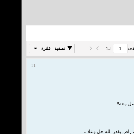
فحة
لـ
1
تصفية - فلترة
#1
صل معه!!
 راضٍ بقدر الله جل وعلا ..