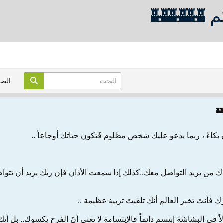
م 🏰🏰🏰
الص
🏰
كاءً ، ربما يدعو عليك شخص مظلوم فَتكون حياتك أوجاعاً ..
 من يريد التواصل معك..كذلك إذا سمعت الأذان فإن ربك يريد أن تتوا
 فأنتَ تخبر العالم أنك تلقيتَ تربية عظيمة ..
اً في البشاشةَ إبتسم دائماً فالإبتسامة لا تعني أنَ الفرح يكسوك.. بل أنك