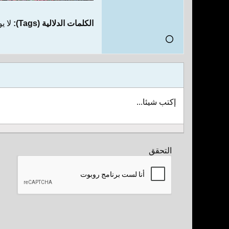
الكلمات الدلالية (Tags):
لا ي
إكتب شيئا...
التحقق