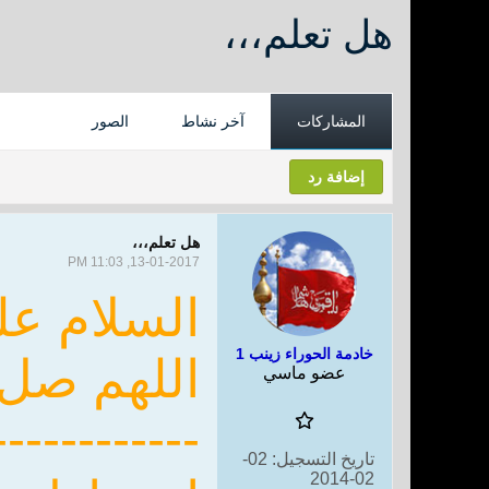
هل تعلم،،،
المشاركات
آخر نشاط
الصور
إضافة رد
هل تعلم،،،
13-01-2017, 11:03 PM
السلام عل
خادمة الحوراء زينب 1
اللهم صل
عضو ماسي
------------
تاريخ التسجيل:
02-
02-2014