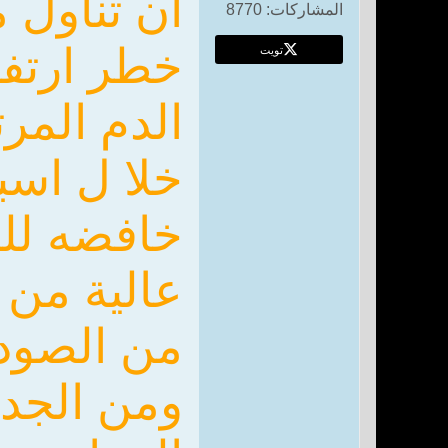
ان تناول 
المشاركات:
8770
خطر ارتف
تويت
الدم المر
خلا ل اسب
خافضه لل
عالية من 
من الصودي
ومن الجدي