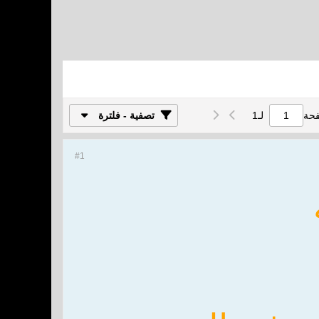
فحة
لـ
1
تصفية - فلترة
#1