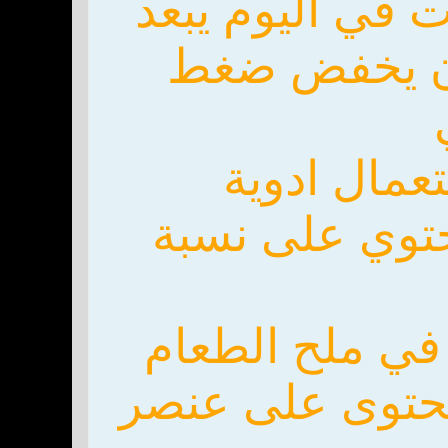
 في اليوم يبعد
أن يخفض ضغط
عمال ادوية
توي على نسبة
في ملح الطعام
لمحتوى على عنصر