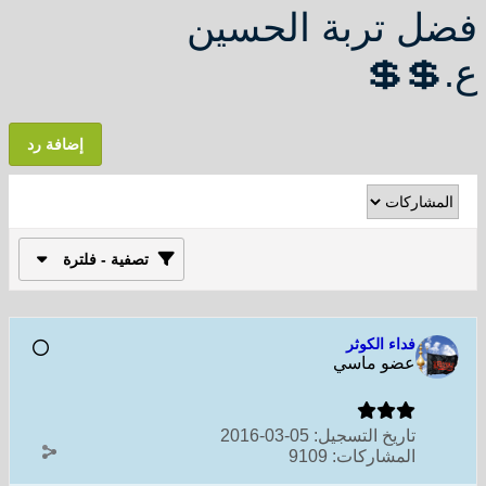
فضل تربة الحسين
ع.💲💲
إضافة رد
تصفية - فلترة
فداء الكوثر
عضو ماسي
تاريخ التسجيل:
05-03-2016
المشاركات:
9109