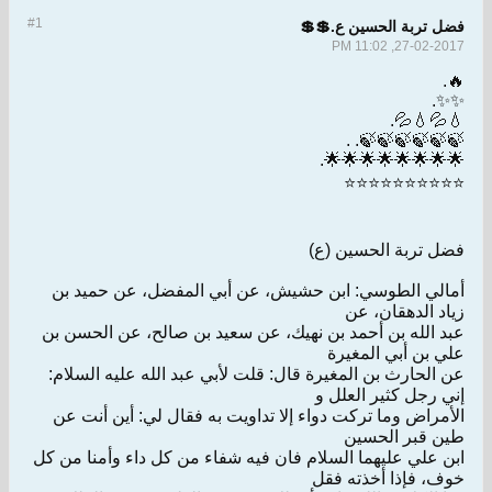
#1
فضل تربة الحسين ع.💲💲
27-02-2017, 11:02 PM
🔥.
✨✨.
💧💦💧💦.
🍃🍃🍃🍃🍃🍃. .
🌟🌟🌟🌟🌟🌟🌟🌟.
⭐⭐⭐⭐⭐⭐⭐⭐⭐⭐
فضل تربة الحسين (ع)
أمالي الطوسي: ابن حشيش، عن أبي المفضل، عن حميد بن
زياد الدهقان، عن
عبد الله بن أحمد بن نهيك، عن سعيد بن صالح، عن الحسن بن
علي بن أبي المغيرة
عن الحارث بن المغيرة قال: قلت لأبي عبد الله عليه السلام:
إني رجل كثير العلل و
الأمراض وما تركت دواء إلا تداويت به فقال لي: أين أنت عن
طين قبر الحسين
ابن علي عليهما السلام فان فيه شفاء من كل داء وأمنا من كل
خوف، فإذا أخذته فقل