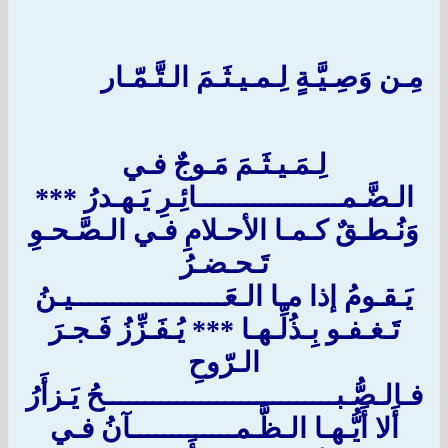
مِـن وَصِـيَّـةٍ لِـمـيـثَـمَ الـتَّـمّـار
لِـمَـيـثَـمَ مَـوجٌ فـي
الـضَّـمــــــــــــــــــائِـرِ يَـهـدرُ ***
وَنُـطـقٌ كـمـا الأحـلامِ فـي الـصَّـحـوِ
تَـحـضـرُ
يَـقـومُ إذا مـا الـعَـــــــــــــــــــيـنُ
تَـغـفـو بِـذُلِّـهـا *** يُـفَـزِّزُ فَـجـرَ
الـرّوحِ
فـالـصُّـبـــــــــــــــــــــــــــــحُ يَـزأَرُ
أَلا أَيُّـهـا الـظَّـمـــــــــــــآنُ فـي