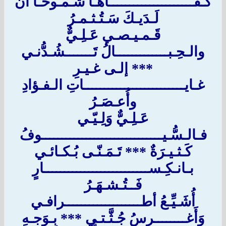
كَـفـــــــــــــــــــــاهـا شـمـوخـاً أَن
لَـدَيـكَ سَـتُـثـمـرُ
قَـمـيـصـي عَـلِـيٌّ
والـحِـبـــــــــــــالُ تَـــــــشُـدُّنـي
*** إلـى غـيـرِ
غـايـــــــــــــــــــــــــاتِ الـفـؤادِ
وأُعـصَـرُ
عَـلِـيٌّ وَلِـيّـي
فـالـسُّـيــــــــــــــــــــــــــــــوفُ
كَـثـيـرَةٌ *** تَـمَـنّـى بُـكـائـي
بـانـكِـســــــــــــــــــــــــــارٍ
فَــتُـشـهَـرُ
أُشَـيِّـعُ أطـــــــــــــــــــرافـي
وَأَغــــــــرسُ جُـثَّـتـي *** بِـوَجـهِ