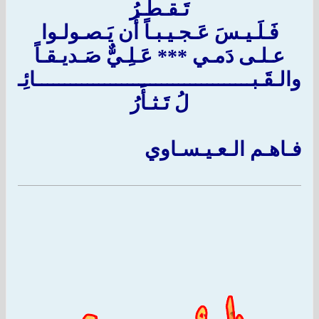
تَـقـطـرُ
فَـلَـيـسَ عَـجـيـبـاً أَن يَـصـولـوا
عـلـى دَمـي *** عَـلِـيٌّ صَـديـقـاً
والـقَـبــــــــــــــــــــــــــــــــــــــائِـ
لُ تَـثـأَرُ
فـاهـم الـعـيـسـاوي