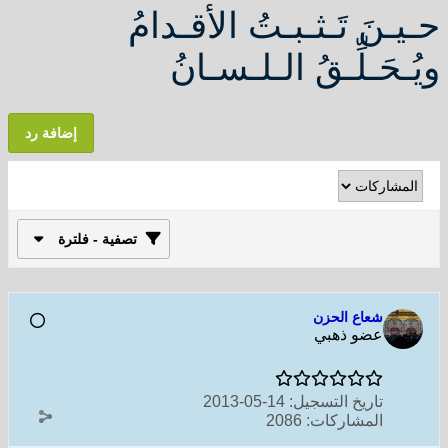
حـيـنَ تَـثـبـتُ الأقـدامُ
ويُـحَـلِّـقُ الـلـسـانُ
إضافة رد
تصفية - فلترة
شعاع الحزن
عضو ذهبي
تاريخ التسجيل:
14-05-2013
المشاركات:
2086