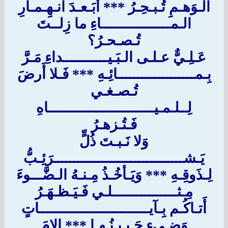
الـوَهـمِ تُـبـحِـرُ *** أَبَـعـدَ انـهِـمـارِ
الـمـــــــــــــــــاءِ ما زِلــتَ
تُـصـحـرُ؟
عَـلِـيٌّ عـلـى الـبَـيـــــــــــداءِ مَـرَّ
بِـمـــــــــــــــــــائِـهِ *** فَـلا أَرضَ
تُـصـغـي
لِــلـمـيــــــــــــــــــــــــــاهِ
فَـتُـزهـرُ
وَلا نَـبـتَ ذُلٍّ
يَـشــــــــــــــــــــــــــــــــرَئِـبُّ
لِـذَوقِـهِ *** وَيَـأخُـذُ مِـنـهُ الـضَّـــوءَ
مِـثــــــــــــــــلـي فَـيَـظـهَـرُ
أَتـاكُـم بِـآيـــــــــــــــــــــــــــاتٍ
وَضـيءٍ جَـبـيـنُـهـا *** إلامَ