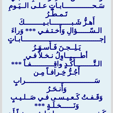
سَـحــــــــــــــابـاتٍ عـلـى الــيَـومِ
تَـمـطُـرُ
أَهـزُّ شَـبــــــــــابـيـــــــــكَ
الـسّــــــؤالِ وَأَخـتـفـي *** وَراءَ
إجــــــــــــــــــــــــــــــــــــــابـاتٍ
يَـلِــجـنَ فَـأَسـهَـرُ
أطـــــــاوِلُ نـخـلاً فـي
الـتَّـــــــــأَكُّـدٍ واقِـــــــــــفـاً ***
أَجُـرُّ خِـرافـاً مِـن
سَــــــــــــــــــــــــــــــــــرابٍ
وَأَنـحَـرُ
وَقَـفـتُ كَـعـيـسـى فـي صَــلـيـبٍ
وَنَــــــخـلَـةٍ ***