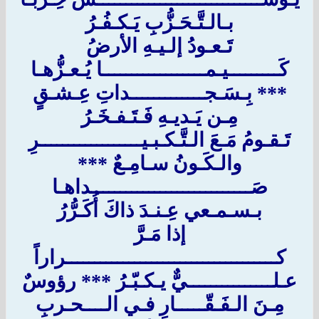
بـالـتَّـحَـزُّبِ يَـكـفُـرُ
تَـعـودُ إلـيـهِ الأرضُ
كَـــــــــيـمــــــــــــــــــا يُـعـزُّهـا
*** بِـسَـجـــــــــــــداتِ عِـشـقٍ
مِـن يَـديـهِ فَـتَـفـخَـرُ
تَـقـومُ مَـعَ الـتَّـكـبـيــــــــــــــــــرِ
والـكَـونُ سـامِـعٌ ***
صَــــــــــــــــــــــــــــداهـا
بـسـمـعي عِـنـدَ ذاكَ أُكَـرُّرُ
إذا مَـرَّ
كـــــــــــــــــــــــــــــــــــــراراً
عـلـــــــــــــــيٌّ يـكـبّـرُ *** رؤوسٌ
مِـنَ الـفَـقّـــــارِ فـي الــــحـربِ