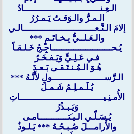
الـعِـنــــــــــــــــــــــــــــــــادُ
الـمـرُّ والـوَقـتُ يَـمـرُرُ
إلامَ الـتَّـعــــــــــــــــــــــــــــــالـي
والـعَـلــيُّ بِـخـاتَـمٍ ***
يُـحـــــــــــــــــــــــــاجِـجُ خَـلـقـاً
فـي عَـلِـيٍّ وَيَـفـخَـرُ
هُـوَ الـمُـنـتَـقـى بَـعـدَ
الـرَّســــــــــــــــــــــولِ لأَنَّـهُ ***
يُـلَـمـلِـمُ شَـمـلَ
الأُمـنِـيـــــــــــــــــــــــــــــــــــاتِ
وَيَـبـذُرُ
يُـسَـلّـي الـيـَتــــــــــــامـى
والأَرامـــلَ صُـبـحُـهُ *** يَـلـوذُ