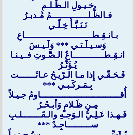
خـيـولِ الـظُّـلـمِ
فـالظُّـلـــــــــــــــمُ مُـدبـرُ
تَـنَـبَّـأَ خِـلّـي
بـانـقِـطــــــــــــــــــــــــــــاعِ
وَسـيـلَـتـي *** وَلَـيـسَ
انـقِـطـــــــــــــاعُ الـصَّـوتِ فــيـنـا
يُـؤَثّـرُ
فَـحَـقّـي إِذا مـا الـرّيـحُ عـاثَـــــــت
بِـمَـركَـبـي ***
أُقـــــــــــــــــــــــــــــــــاومُ جـيـلاً
مِـن ظَـلامٍ وَأبـحُـرُ
فَـهـذا عَـلِـيُّ الـوَجـهِ والـقَــــــــلـبِ
ســــــــــاجِـدٌ ***
يُـؤَسِّـــــــــــــــــــــــــــــسُ حِـزبـاً