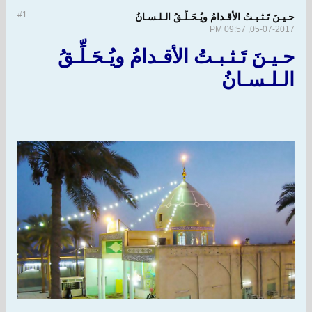
#1
حـيـنَ تَـثـبـتُ الأقـدامُ ويُـحَـلِّـقُ الـلـسـانُ
05-07-2017, 09:57 PM
حـيـنَ تَـثـبـتُ الأقـدامُ ويُـحَـلِّـقُ
الـلـسـانُ