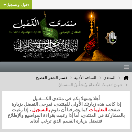
دخول أو تسجيل
المنتدى
الساحة الأدبية
قسم الشعر الفصيح
حـيـنَ تَـثـبـتُ الأقـدامُ ويُـحَـلِّـقُ الـلـسـانُ
أهلا وسهلا بكم في منتدى الكـــفـيل
إذا كانت هذه زيارتك الأولى للمنتدى، فيرجى التفضل بزيارة
صفحة
التعليمات
كما يشرفنا أن تقوم
بالتسجيل
، إذا رغبت
بالمشاركة في المنتدى، أما إذا رغبت بقراءة المواضيع والإطلاع
فتفضل بزيارة القسم الذي ترغب أدناه.