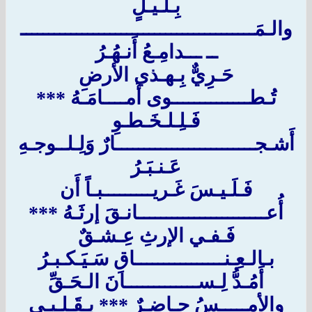
بِـلَـيـلٍ
والـمَــــــــــــــــــــــــــــــــــــــــــ
ــ ـــدامِـعُ أَنـهُـرُ
حَـرِيٌّ بِـهـذي الأرضِ
تُـطــــــــــــــوى أَمــــامَـهُ ***
فَـلِـلـخَـطـوِ
أَشـجـــــــــــــــــــــــــارٌ وَلِـلــوجـهِ
عَـنـبَـرُ
فَـلَـيـسَ غَـريـــــــــبـاً أَن
أُعـــــــــــــــــــــــانـقَ إرثَـهُ ***
فَـفـي الإرثِ عِـشـقٌ
بـالـعِـنــــــــــــــــاقِ سَـيَـكـبـرُ
أَمُـدُّ لِـســـــــــــــانَ الـحَـقِّ
والأمـــــسُ حـاضِـرٌ *** بِـقَـلـبـي