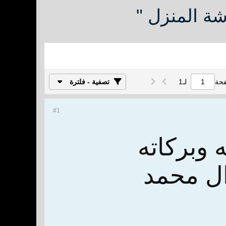
فحة
لـ
1
تصفية - فلترة
#1
 وبركاته
ل محمد