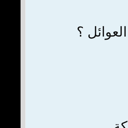
لعوائل ؟
ة .