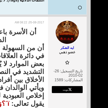
الكلمات الدلالية (Tags):
لا ي
05-08-2017, 08:22 AM
أن الأسرة باع
الد
أن من السهولة أ
ايه الشكر
عضو ذهبي
في دائرة العلاق
بعض الموارد لا ي
التشديد في النص
تاريخ التسجيل:
26-
02-2010
الأخلاق بين أفراد
المشاركات:
1589
ويأتي الوالدان ف
تويت
إخلاص العبودية 
يقول تعالى:
ï´؟وَقَضَى رَبُّكَ أَلاَّ تَعْبُدُواْ إِلاَّ إِيَّاهُ وَبِالْوَالِدَيْنِ إِحْسَانًاï´¾