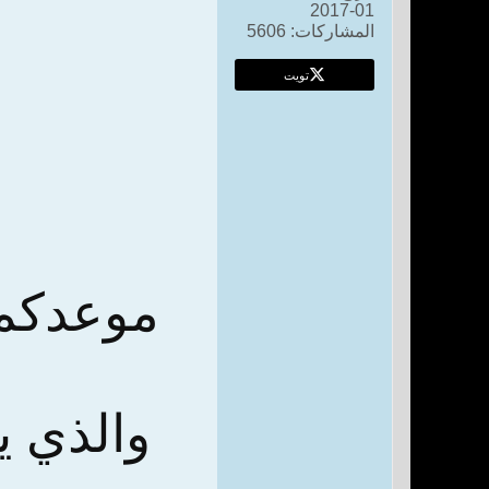
01-2017
المشاركات:
5606
تويت
موعدكم 
والذي ي