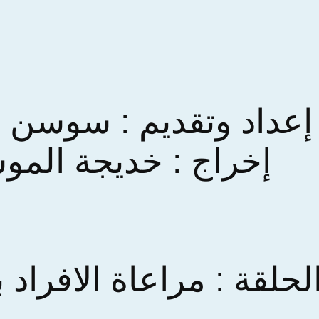
إعداد وتقديم : سوسن ع
إخراج : خديجة الم
لقة : مراعاة الافراد ب