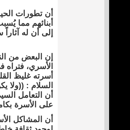
أن تطورات الحيا
أبنائهم مما يُس
إلى أن له آثاراً 
إن البعض من الن
الأسري، فتراه في
أسرته غليظ القل
السلام
: ((ولا ي
أن التعامل السيئ
على الأسرة بكام
أن المشاكل الأس
لوجود ثقافة خاط