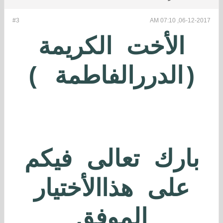
#3
06-12-2017, 07:10 AM
الكريمة
الأخت
(الدررالفاطمة )
بارك تعالى فيكم
على هذاالأختيار
الموفق