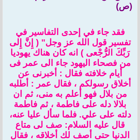
(ص)
فقد جاء في إحدى التفاسير في
تفسير قول الله عز وجل" ( إِنَّ إِلى
رَبِّكَ الرُّجْعى ) انه كان هناك يهوديا
من فصحاء اليهود جاء الى عمر فى
أيام خلافته فقال : أخبرنى عن
أخلاق رسولكم ، فقال عمر : أطلبه
من بلال فهو أعلم به منى، ثم ان
بلالا دله على فاطمة ، ثم فاطمة
دلته على علي. فلما سأل عليا عنه،
قال عليه السلام: صف لى متاع
الدنيا حتى أصف لك أخلاقه ، فقال