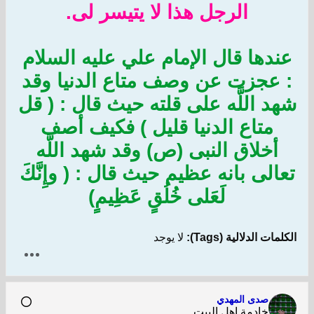
الرجل هذا لا يتيسر لى.
عندها قال الإمام علي عليه السلام
: عجزت عن وصف متاع الدنيا وقد
شهد اللَّه على قلته حيث قال : ( قل
متاع الدنيا قليل ) فكيف أصف
أخلاق النبى (ص) وقد شهد اللَّه
تعالى بانه عظيم حيث قال : ( وإِنَّكَ
لَعَلى خُلُقٍ عَظِيمٍ)
الكلمات الدلالية (Tags):
لا يوجد
صدى المهدي
خادمة اهل البيت