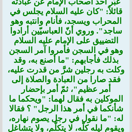
عبَّر أحد أصحاب الإمام عن عبادته
قائلاً: "كان عليه السلام يجلس في
المحراب ويسجد، فأنام وانتبه وهو
ساجد". وروي أنّ العباسيّين أرادوا
التضييق على الإمام عليه السلام
وهو في السجن فأمروا آمر السجن
بذلك فأجابهم: "ما أصنع به، وقد
وكلت به رجلين شرَّ من قدرت عليه،
فقد صارا من العبادة والصلاة إلى
أمر عظيم"، ثمّ أمر بإحضار
الموكلين به فقال لهما: "ويحكما ما
شأنكما في أمر هذا الرجل" ؟ فقالا
له: "ما نقول في رجل يصوم نهاره،
ويقوم ليله كلّه، لا يتكلّم، ولا يتشاغل