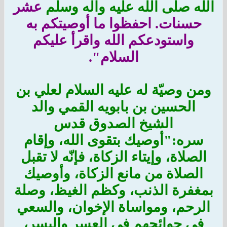
الله صلّى الله عليه وآله وسلّم
عشر
حسنات. احفظوا ما أوصيتكم به
واستودعكم الله واقرأ عليكم
السلام".
ومن وصيّة له عليه السلام لعلي بن
الحسين بن بابويه القمي والد
الشيخ الصدوق قدس
سره:"أوصيك بتقوى الله، وإقام
الصلاة، وإيتاء الزكاة، فإنّه لا تقبل
الصلاة من مانع الزكاة، وأوصيك
بمغفرة الذنب، وكظم الغيظ، وصلة
الرحم، ومواساة الإخوان، والسعي
في حوائجهم في العسر واليسر،