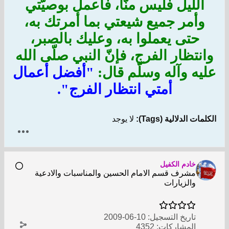
الليل فليس منّا، فاعمل بوصيّتي
وأمر جميع شيعتي بما أمرتك به،
حتى يعملوا به، وعليك بالصبر،
وانتظار الفرج، فإنّ النبي صلّى الله
عليه وآله وسلّم قال:
"أفضل أعمال
أمتي انتظار الفرج".
الكلمات الدلالية (Tags):
لا يوجد
خادم الكفيل
مشرف قسم الامام الحسين والمناسبات والادعية
والزيارات
تاريخ التسجيل:
10-06-2009
المشاركات:
4352