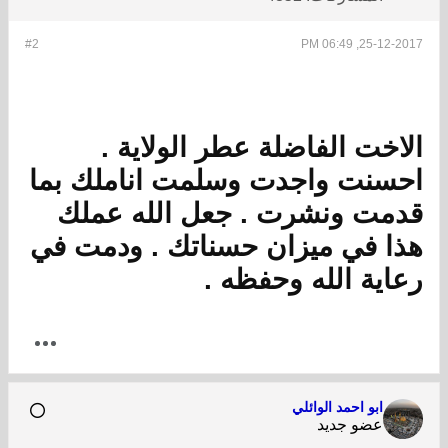
#2
25-12-2017, 06:49 PM
الاخت الفاضلة عطر الولاية .
احسنت واجدت وسلمت اناملك بما
قدمت ونشرت . جعل الله عملك
هذا في ميزان حسناتك . ودمت في
رعاية الله وحفظه .
ابو احمد الوائلي
عضو جديد