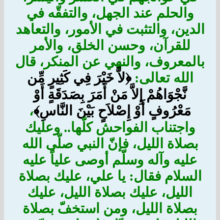
والحلم عند الجهل، والتفقّه في
الدين، والتثبت في الأمور، والتعاهد
للقرآن، وحسن الخلق، والأمر
بالمعروف، والنهي عن المنكر، قال
الله تعالى:
﴿لاَّ خَيْرَ فِي كَثِيرٍ مِّن
نَّجْوَاهُمْ إِلاَّ مَنْ أَمَرَ بِصَدَقَةٍ أَوْ
مَعْرُوفٍ أَوْ إِصْلاَحٍ بَيْنَ النَّاسِ﴾
،
واجتناب الفواحش كلّها.. وعليك
بصلاة الليل، فإنّ النبي صلّى الله
عليه وآله وسلّم أوصى علياً عليه
السلام فقال: يا علي، عليك بصلاة
الليل، عليك بصلاة الليل، عليك
بصلاة الليل، ومن استخفّ بصلاة