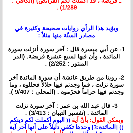
ـ فريضة ، قد أكملت لكم الفرائض) (الكافي :
1/289) .
ويؤيد هذا الرأي روايات صحيحة وكثيرة في
مصادر السنّة منها مثلاً :
1- عن أبي ميسرة قال : آخر سورة أنزلت سورة
المائدة ، وأن فيها لسبع عشرة فريضة. (الدر
المنثور : 2/252) .
2- روينا من طريق عائشة أن سورة المائدة آخر
سورة نزلت ، فما وجدتم فيها حلالاً فحللوه ، وما
وجدتم فيها حراماً فحرّموه . (المحلى : 9/407 ).
3- قال عبد الله بن عمر : آخر سورة نزلت
المائدة . (تفسير التبيان : 3/413) .
ويمكن القول: بأنّ آية
(( اليوم أكملت لكم دينكم
)) [المائدة:3] وحدها تكفي دليلاً على أنها آخر آية