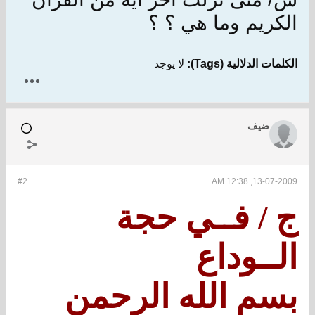
الكريم وما هي ؟ ؟
الكلمات الدلالية (Tags):
لا يوجد
ضيف
#2
13-07-2009, 12:38 AM
ج / فــي حجة
الــوداع
بسم الله الرحمن