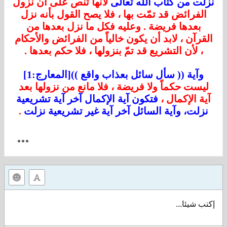
نزلت من كتاب الله تعالى
لأنها تنص على أن نزول
الفرائض قد تمّت بها ، فلا يصح القول بأنه نزل
بعدها فريضة . وعليه فكل ما نزل بعدها من
القرآن ، لابد أن يكون خالياً من الفرائض والأحكام
، لأن التشريع قد تمّ بنزولها ، فلا حكم بعدها .
وآية (( سأل سائل بعذاب واقع ))[المعارج:1]
ليست حكماً ولا فريضة ، فلا مانع من نزولها بعد
آية الإكمال ،
فتكون آية الإكمال آخر آية تشريعية
نزلت، وآية السائل آخر آية غير تشريعية نزلت
.
إكتب شيئا...