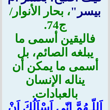
بيسر"
، بحار الأنوار/
ج74.
فاليقين أسمى ما
يبلغه الصائم، بل
أسمى ما يمكن أن
يناله الإنسان
بالعبادات.
اَللّـهُمَّ اِنّي اَسْاَلُكَ اَنْ