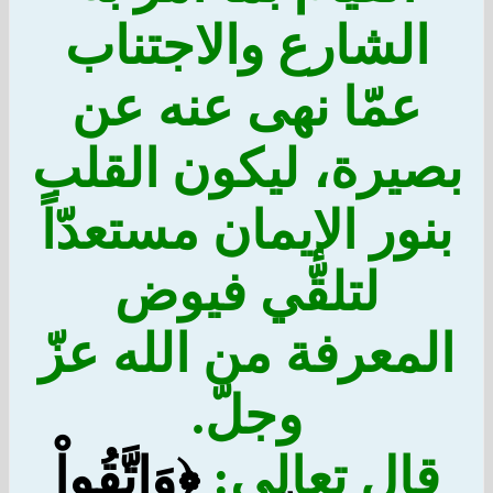
الشارع والاجتناب
عمّا نهى عنه عن
بصيرة، ليكون القلب
بنور الإيمان مستعدّاً
لتلقّي فيوض
المعرفة من الله عزّ
وجلّ.
قال تعالى:
﴿وَاتَّقُواْ