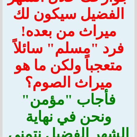
الفضيل سيكون لك
ميراث من بعده!
فرد "مسلم" سائلاً
متعجباً ولكن ما هو
ميراث الصوم؟
فأجاب "مؤمن"
ونحن في نهاية
الشهر الفضيل نتمنى