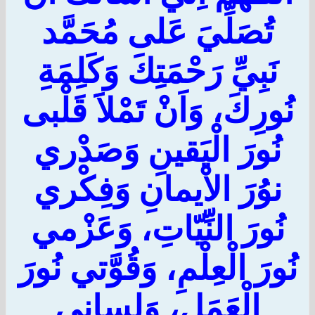
تُصَلِّيَ عَلى مُحَمَّد
نَبِيِّ رَحْمَتِكَ وَكَلِمَةِ
نُورِكَ، وَاَنْ تَمْلاََ قَلْبى
نُورَ الْيَقينِ وَصَدْري
نوُرَ الاْيمانِ وَفِكْري
نُورَ النِّيّاتِ، وَعَزْمي
نُورَ الْعِلْمِ، وَقُوَّتي نُورَ
الْعَمَلِ، وَلِساني