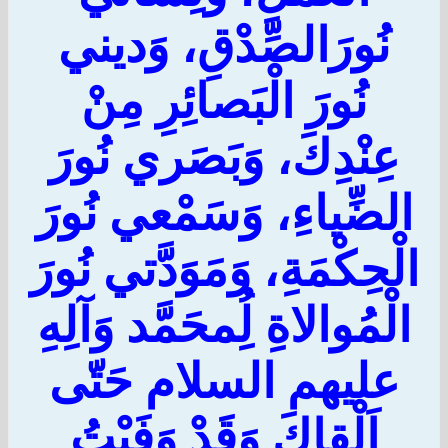
نُورَالصِّدْقِ، وَديني
نُورَ الْبَصائِرِ مِنْ
عِنْدِكَ، وَبَصَري نُورَ
الضِّياءِ، وَسَمْعي نُورَ
الْحِكْمَةِ، وَمَوَدَّتي نُورَ
الْمُوالاةِ لُِمحَمَّد وَآلِهِ
عليهم السلام حَتّى
اَلْقاكَ وَقَدْ وَفَيْتُ