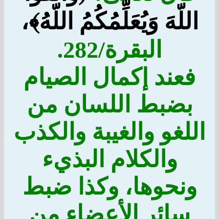
اللّهَ وَيُعَلِّمُكُمُ اللّهُ﴾،
البقرة/282.
فعند إكمال الصيام
بضبط اللسان من
اللغو والغيبة والكذب
والكلام البذيء
ونحوها، وكذا ضبط
سائر الأعضاء من