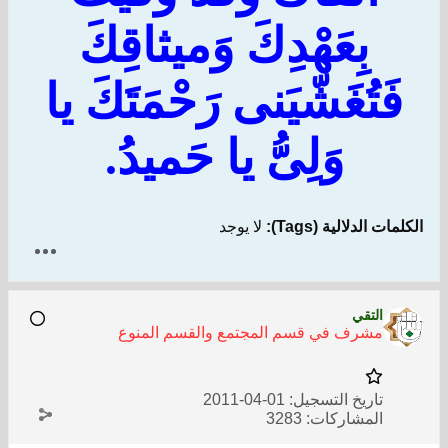
بِعَهْدِكَ وَميثاقِكَ
فَتُغَشّيَنى رَحْمَتَكَ يا
وَلِىُّ يا حَمي
دُ.
الكلمات الدلالية (Tags):
لا يوجد
التقي
مشرف في قسم المجتمع والقسم المنوع
تاريخ التسجيل:
01-04-2011
المشاركات:
3283