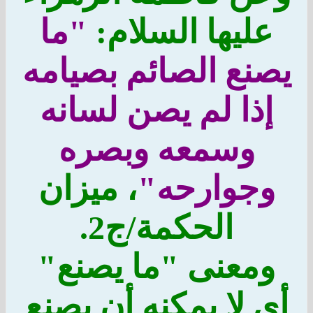
عليها السلام:
"ما
يصنع الصائم بصيامه
إذا لم يصن لسانه
وسمعه وبصره
وجوارحه"
، ميزان
الحكمة/ج2.
ومعنى "ما يصنع"
أي لا يمكنه أن يصنع