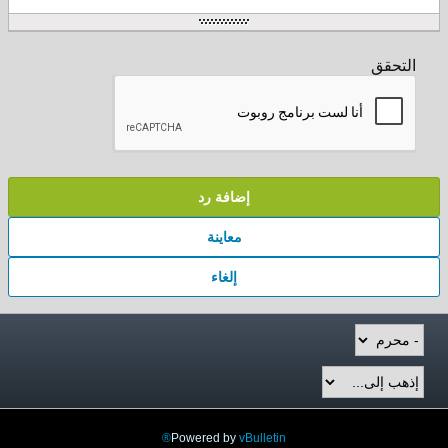
التحقق
إضافة رد
معاينة
إلغاء
Powered by
vBulletin®