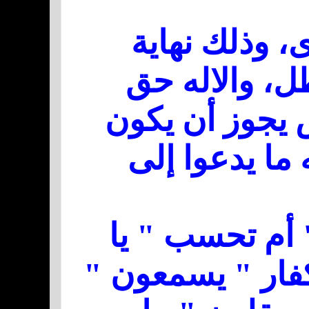
، وذلك نهاية
طل، والاله حق
 يجوز أن يكون
ه ما يدعوا إلى
" أم تحسب " يا
كفار " يسمعون "