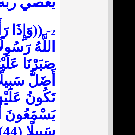
يعصي ربه 
-
((وَإِذَا رَأ
2
اللَّهُ رَسُولً
صَبَرْنَا عَلَ
أَضَلُّ سَبِيل
تَكُونُ عَلَيْه
يَسْمَعُونَ أَوْ
سَبِيلًا
(44)