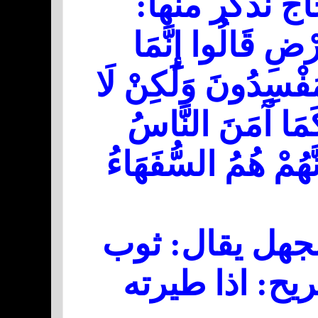
ج نذكر منها:
رْضِ قَالُوا إِنَّمَا
ْمُفْسِدُونَ وَلَكِنْ لَا
كَمَا آَمَنَ النَّاسُ
نَّهُمْ هُمُ السُّفَهَاءُ
جهل يقال: ثوب
ريح: اذا طيرته