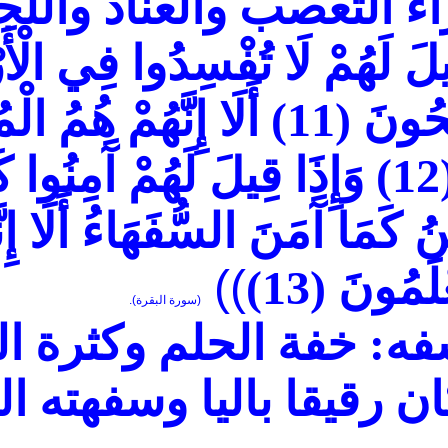
 التعصب والعناد واللجا
ِيلَ لَهُمْ لَا تُفْسِدُوا فِي الْأَ
ِحُونَ
(11)
أَلَا إِنَّهُمْ هُمُ ال
(1
وَإِذَا قِيلَ لَهُمْ آَمِنُوا 
نُ كَمَا آَمَنَ السُّفَهَاءُ أَلَا إِ
عْلَمُونَ
(13)
))
(سورة البقرة).
ه: خفة الحلم وكثرة ال
ن رقيقا باليا وسفهته ال