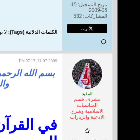
تاريخ التسجيل:
15-
06-2009
المشاركات:
532
تويت
الكلمات الدلالية (Tags):
لا ي
17-07-2009, 07:17 PM
بسم الله الرحمن
وال
المفيد
مشرف قسم
المناسبات
الاسلامية وشرح
الادعية والزيارات
في القرآن