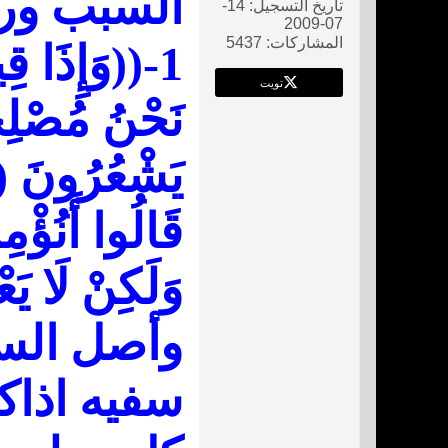
السبب وراء
تاريخ التسجيل:
14-
07-2009
المشاركات:
5437
1-((وَإِذَا ق
تويت
نَحْنُ مُصْل
يَشْعُرُونَ
2)
قَالُوا أَنُؤْمِ
وَلَكِنْ لَا يَ
وأصل السف
سفيه اذاكا