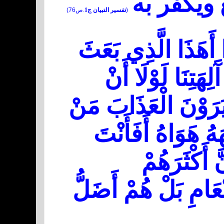
ويكفر به
(
تفسير التبيان ج1
.ص76)
ًا أَهَذَا الَّذِي بَعَثَ
ِهَتِنَا لَوْلَا أَنْ
َرَوْنَ الْعَذَابَ مَنْ
َهُ هَوَاهُ أَفَأَنْتَ
 أَكْثَرَهُمْ
نْعَامِ بَلْ هُمْ أَضَلُّ