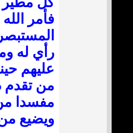
كل مطير .
فأمر الله 
المستبصرو
رأي له وم
عليهم حينئ
من تقدم ذ
مفسدا من
ويضيع من 