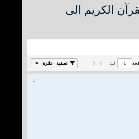
رآن الكريم الى
فحة
لـ
1
تصفية - فلترة
#1