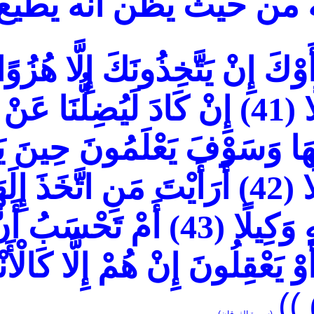
من حيث يظن انه يطيع 
َوْكَ إِنْ يَتَّخِذُونَكَ إِلَّا هُزُو
ا
(41)
إِنْ كَادَ لَيُضِلُّنَا عَنْ آَل
يْهَا وَسَوْفَ يَعْلَمُونَ حِينَ ي
ًا
(42)
أَرَأَيْتَ مَنِ اتَّخَذَ إِلَه
ِ وَكِيلًا
(43)
أَمْ تَحْسَبُ أَنَّ
 يَعْقِلُونَ إِنْ هُمْ إِلَّا كَالْأَ
))