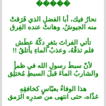
�����
نحارُ فيك، أبا الفضلِ الذي فَرَقتْ
منه الجيوشُ، وهانتْ عنده الفِرق
تأتي الفراتَ بثغرٍ دكّهُ عطَش
فلم تذقْهُ، وعذبُ الماءِ يأتلقُ !!
لأنّ سبطَ رسولِ الله في ظمأٍ
والشاربُ الماءَ قبلَ السبطِ مُختلِق
هذا الوفاءُ بعبّاسٍ كخافقِهِ
غذّاه، حتى انتهى من صدرِه الرَمق