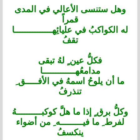
وهل ستنسى الأعالي في المدى
قمراً
له الكواكبُ في عليائِهـــــــــــــــا
تقفُ
فكلُّ عين ٍ لهُ تبقى
مدامعُهـــــــــــــا
ما أن يلوحُ اسمهُ في الأفـــــق ِ
تنذرفُ
وكلُّ برق ٍ إذا ما هلَّ كوكبــــــــــهُ
لفرط ِ ما فيـــــــــه ِ من أضواء
ينكسفُ