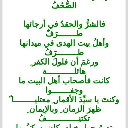
الصُّحُفُ
فالشرُّ والحقدُ في أرجائها
طــــــــرَفٌ
وأهلُ بيت الهدى في ميدانها
طـــــــــرَفُ
ورغمَ أن فلولَ الكفر ِ
هائلــــــــــــة
كانت فأصحاب أهل البيت ما
وجفــــــــوا
وكنتَ يا سيِّدَ الأقمار ِ معتليـــــــــا ً
ظهرَ الزمان ِ وبالإيمان ِ
تكتنِــــــــــــــفُ
تدورُ حول خيام ٍ كان يسكنـُــها