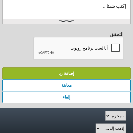
إكتب شيئا...
التحقق
إضافة رد
معاينة
إلغاء