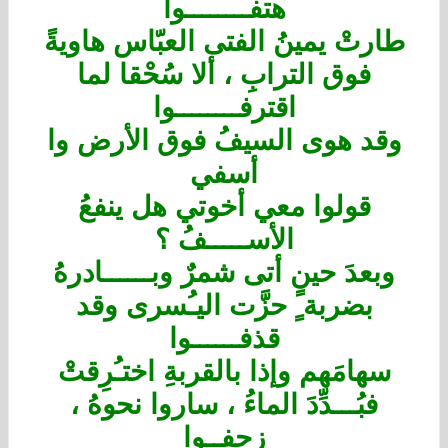
هتفــــــــوا
طارتْ يمينُ الفتى العبّاس هاويةً
فوق الترابِ ، ألا سُحْقا لما
اقترفــــــــوا
وقد هوى السيفُ فوق الأرض وا
أسفي
قولوا معي أخوتي هل ينفعُ
الأســـــفُ ؟
وبعدَ حينٍ أتى شمرٌ وبــــــادرهُ
بضربة ٍ حزَّت اليـُسرى وقد
قذفــــــوا
سهامَهم وإذا بالقربةِ اختـُرِقتْ
فبُـــدِّدَ الماءُ ، ساروا نحوهُ ،
زحفــوا