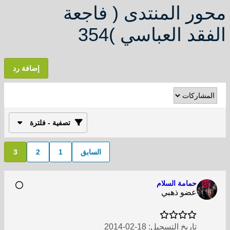
محور المنتدى ( فاجعة
الفقد العباسي )354
إضافة رد
تصفية - فلترة
السابق
1
2
3
حمامة السلام
عضو ذهبي
تاريخ التسجيل:
18-02-2014