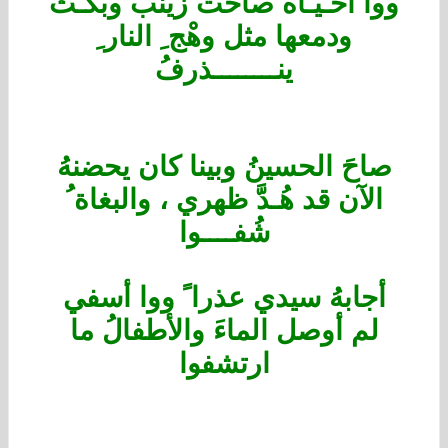
ووا أخـَيـّاه صاحت زينبٌ وبكـتْ
ودمعها مثل وهْج ِ النار ِ
ينــــــــذرفُ
صاحَ الحسينُ وبينا كان يحضنهُ
الآن قد هُـدَّ ظهري ، والبغاة ُ
شُفــــوا
أجابهُ سيدي عذرا ً ووا أسفي
لم أوصل الماءَ والأطفالُ ما
ارتشفوا