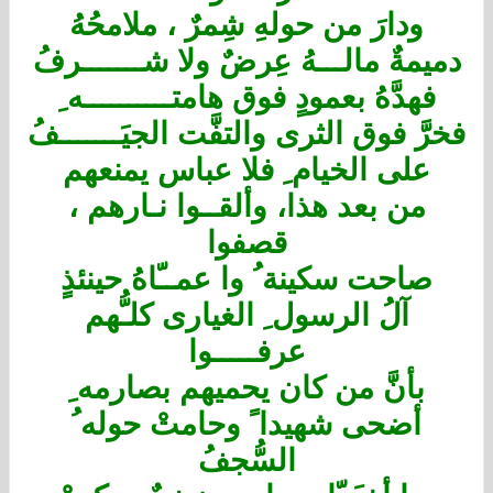
ودارَ من حولهِ شِمرٌ ، ملامحُهُ
دميمةٌ مالـــهُ عِرضٌ ولا شـــــــرفُ
فهدَّهُ بعمودٍ فوق هامتــــــــــه ِ
فخرَّ فوق الثرى والتفَّت الجيَـــــــفُ
على الخيام ِ فلا عباس يمنعهم
من بعد هذا، وألقــوا نـارهم ،
قصفوا
صاحت سكينة ُ وا عمــّاهُ حينئذٍ
آلُ الرسول ِ الغيارى كلـُّهم
عرفـــــوا
بأنَّ من كان يحميهم بصارمه ِ
أضحى شهيدا ً وحامتْ حوله ُ
السُّجفُ