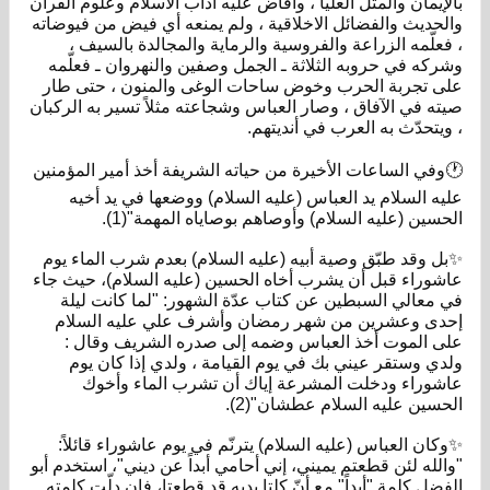
بالإيمان والمثل العليا ، وأفاض عليه آداب الاسلام وعلوم القرآن
والحديث والفضائل الاخلاقية ، ولم يمنعه أي فيض من فيوضاته
، فعلّمه الزراعة والفروسية والرماية والمجالدة بالسيف ،
وشركه في حروبه الثلاثة ـ الجمل وصفين والنهروان ـ فعلّمه
على تجربة الحرب وخوض ساحات الوغى والمنون ، حتى طار
صيته في الآفاق ، وصار العباس وشجاعته مثلاً تسير به الركبان
، ويتحدّث به العرب في أنديتهم.
🕐وفي الساعات الأخيرة من حياته الشريفة أخذ أمير المؤمنين
عليه‌ السلام يد العباس (عليه ‌السلام) ووضعها في يد أخيه
الحسين (عليه ‌السلام) وأوصاهم بوصاياه المهمة"(1).
✨بل وقد طبّق وصية أبيه (عليه السلام) بعدم شرب الماء يوم
عاشوراء قبل أن يشرب أخاه الحسين (عليه السلام)، حيث جاء
في معالي السبطين عن كتاب عدّة الشهور: "لما كانت ليلة
إحدى وعشرين من شهر رمضان وأشرف علي عليه ‌السلام
على الموت أخذ العباس وضمه إلى صدره الشريف وقال :
ولدي وستقر عيني بك في يوم القيامة ، ولدي إذا كان يوم
عاشوراء ودخلت المشرعة إياك أن تشرب الماء وأخوك
الحسين عليه ‌السلام عطشان"(2).
✨وكان العباس (عليه السلام) يترنّم في يوم عاشوراء قائلاً:
"والله لئن قطعتم يميني، إني أحامي أبداً عن ديني"، استخدم أبو
الفضل كلمة "أبداً" مع أنّ كلتا يديه قد قطعتا، فإن دلّت كلمته