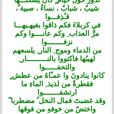
شيبٌ ، شبابٌ ، نساءٌ ، صبية ٌ،
قـُذِفـــوا
في كربلاءَ فكم ذاقوا بغيهـبهـــا
مرَّ العذاب ِ وكم عانــــوا وكم
نزفــــــــوا
من الدماء وموج ِ النار ِ يلسعهم
لهيبُها فاكتووا بالنــــــــــار ِ
والتحفــــــوا
كانوا ينادونَ وا عمـّاهُ من عطش ٍ
فقطرةٌ من لذيذ ِ الماءِ ما
ارتشفــــــــوا
وقد غضبتَ فمال النخل ُ مضطربا ً
واختضّ من خوفهِ من فوقها