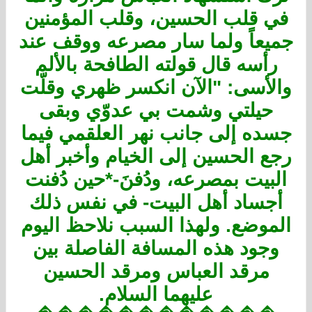
في قلب الحسين، وقلب المؤمنين
جميعاً ولما سار مصرعه ووقف عند
رأسه قال قولته الطافحة بالألم
والأسى: "الآن انكسر ظهري وقلّت
حيلتي وشمت بي عدوّي وبقى
جسده إلى جانب نهر العلقمي فيما
رجع الحسين إلى الخيام وأخبر أهل
البيت بمصرعه، ودُفنَ-*حين دُفنت
أجساد أهل البيت- في نفس ذلك
الموضع. ولهذا السبب نلاحظ اليوم
وجود هذه المسافة الفاصلة بين
مرقد العباس ومرقد الحسين
عليهما السلام.