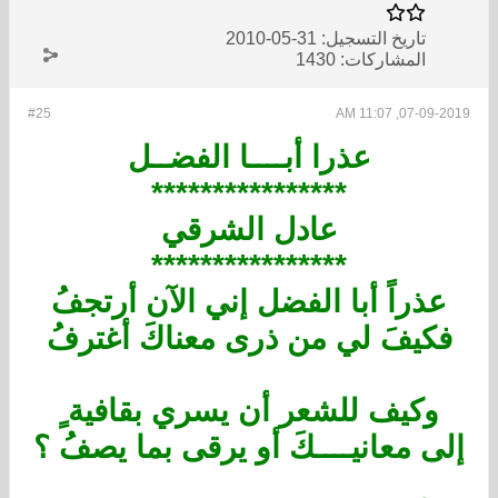
تاريخ التسجيل:
31-05-2010
المشاركات:
1430
#25
07-09-2019, 11:07 AM
عذرا أبــــا الفضــل
****************
عادل الشرقي
****************
عذراً أبا الفضل إني الآن أرتجفُ
فكيفَ لي من ذرى معناكَ أغترفُ
وكيف للشعر أن يسري بقافية ٍ
إلى معانيــــكَ أو يرقى بما يصفُ ؟