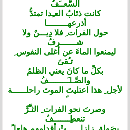
السَّعــَفُ
كانت ذئابُ العـِدا تمتدُّ
أذرعهـــــــــا
حول الفرات ِ فلا دِيـــنٌ ولا
شـــــــرفُ
ليمنعوا الماءَ عن أغلى النفوس ِ
تـُقىً
بكلِّ ما كانَ يعني الظلمُ
والصَّـلـَــــــــفُ
لأجل ِ هذا اعتليتَ الموتَ راحلــــــة
وصرتَ نحو الفرات ِ الثـَّرِّ
تنعطِـــــــفُ
بصَولة ٍ زلزلــــــتْ أقدامهم هلعا ً