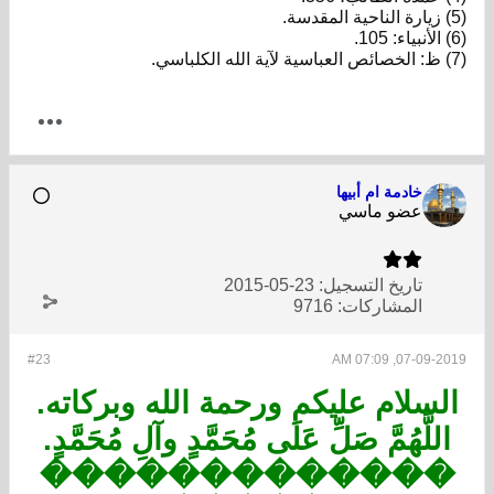
(5) زيارة الناحية المقدسة.
(6) الأنبياء: 105.
(7) ظ: الخصائص العباسية لآية الله الكلباسي.
خادمة ام أبيها
عضو ماسي
تاريخ التسجيل:
23-05-2015
المشاركات:
9716
#23
07-09-2019, 07:09 AM
السلام عليكم ورحمة الله وبركاته.
اللَّهُمَّ صَلِّ عَلَى مُحَمَّدٍ وآلِ مُحَمَّدٍ.
�������������