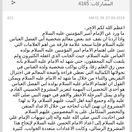
المشاركات:
4165
#21
07-09-2019, 01:39 AM
اعظم الله لكم الاجر..
ما ورد عن الإمام أمير المؤمنين عليه السلام
واذا اردنا ان نقف عند بعض معالم شخصية أبي الفضل العباس
عليه السلام فإننا سنجد علامة فارقة من اهم العلامات التي
تنبئ على اهتمام الامام امير المؤمنين عليه السلام بولده
العباس عليه السلام، حيث الجانب الذي اغفله الكثيرون ولم
يلتفت اليه المحققون، حتى شهد له الامام عليه السلام بأنه
ممن زق العلم زقا، وكان يواكب شخصية ولده العباس في
تحولاتها الكمالية التي تعطي قراءة واضحة المعالم في اختزال
التقريض والثناء من خلال ما شهد له الامام عليه السلام ويمكن
القول ان اهتمام الامام عليه السلام بولده ابي الفضل العباس
هو احدى التحضيرات المهمة لتعزيز المشروع الحسيني القادم.
والذي يمثل المرحلة الأخطر والاهم في جهود النبي صلى الله
عليه واله وجميع أئمة اهل البيت عليهم السلام، ولا بد لهذا
المشروع ان تهيئ آليات انجاحه من خلال الاعداد المتقن
والتحضير المتكامل على يد المعصومين عليهم السلام.
فمن احاديث النبي صلى الله عليه واله إلى تنويهات الإمام علي
عليه السلام إلى اعداد الامام الحسن عليه السلام لإنجاح هذا
المشروع الرسالي، وكانت الاعدادات متعددة الجوانب، كثيرة