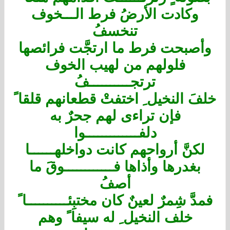
وكادت الأرضُ فرط الـــخوف
تنخسفُ
وأصبحت فرط ما ارتجَّت فرائصها
فلولهم من لهيب الخوف
ترتجــــــــــفُ
خلفَ النخيل ِ اختفتْ قطعانهم قلقا ً
فإن تراءى لهم جحرٌ به
دلفـــــــــــــوا
لكنَّ أرواحهم كانت دواخلهــــــا
بغدرها وأذاها فــــــــــــوقَ ما
أصفُ
فمدَّ شِمرٌ لعينٌ كان مختبِئــــــــــا ً
خلف النخيل ِ له سيفا ً وهم