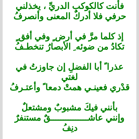
فأنت كالكوكبِ الدريِّ ، يخذلني
حرفي فلا أدركُ المعنى وأنصرفُ
إذ كلما مرَّ في أرض ٍ وفي أفق ٍ
تكادُ من ضوئه ِ الأبصارُ تنخطـفُ
عذرا ً أبا الفضلِ إن جاوزتُ في
لغتي
قدْري فعينـي همتْ دمعا ً وأعتـرفُ
بأنني فيكَ مشبوبٌ ومشتعلٌ
وإنني عاشـــــــــــــــقٌ مستنفرٌ
دنِفُ