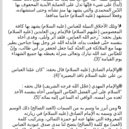
(أبداً) على شيء فإنّها تدل على الحماية الأبدية المحفوف بها
الدّين المحمدي والتي يشهد بها منذ نشأته وحتى استشهاده،
وفعلاً استشهد (عليه السلام) حامياً مدافعا.
🔰وتلك الأخلاق النبيلة للعباس (عليه السلام) يشهد بها كافة
المعصومين (عليهم السلام) فالإمام زين العابدين (عليه السلام)
يقول بحقه: "رحم الله العباس، فلقد آثر وأبلى، وفدى أخاه
بنفسه حتّى قطعت يداه، فأبدله الله عز وجل بهما جناحين يطير
بهما مع الملائكة في الجنّة كما جعل لجعفر بن أبي طالب، وإنّ
للعبّاس عند الله تبارك وتعالى منزلة يغبطه بها جميع الشهداء
يوم القيامة"(3).
🌐والإمام الصادق (عليه السلام) قال بحقه: "كان عمّنا العباس
بن علي عليه السلام نافذ البصيرة"(4).
🌐والإمام المهدي (عجّل الله فرجه الشريف) قال بحقه :
"السلام على أبي الفضل العبّاس المواسي أخاه بنفسه الآخذ
لغده من أمسه، الوافي له الساعي إليه بمائه"(5).
🌀ومن أبرز ما وسم به من السمات (العبد الصالح) ذلك الوسم
الذي وسمه به الإمام الصادق (عليه السلام) في زيارته
المعروفة التي نقلها عنه أبو حمزة الثمالي، وبتركيب كلمة
(العبد) مع كلمة (الصالح) يتضح لنا مدى صدق عبودية العباس