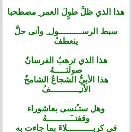
هذا الذي ظلَّ طولَ العمر ِ مصطحبا
سبط الرســــــــــول ِ وأنى حلَّ
ينعطفُ
هذا الذي ترهبُ الفرسانُ
صولتـــــهُ
هذا الأبيُّ الشجاعُ الشامخُ
الأنـِــــــــــــفُ
وهل ستـُنسى بعاشوراء
وقفتــَــــــــــهُ
في كربـــــــــــلاءَ بما جاءت به