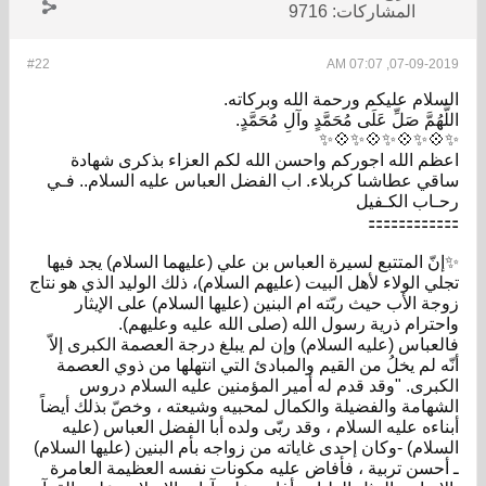
المشاركات:
9716
#22
07-09-2019, 07:07 AM
السلام عليكم ورحمة الله وبركاته.
اللَّهُمَّ صَلِّ عَلَى مُحَمَّدٍ وآلِ مُحَمَّدٍ.
✨💠✨💠✨💠✨💠✨
اعظم الله اجوركم واحسن الله لكم العزاء بذكرى شهادة
ساقي عطاشىا كربلاء. اب الفضل العباس عليه السلام.. فـي
رحـاب الكـفيل
⚏⚏⚏⚏⚏⚏
✨إنّ المتتبع لسيرة العباس بن علي (عليهما السلام) يجد فيها
تجلي الولاء لأهل البيت (عليهم السلام)، ذلك الوليد الذي هو نتاج
زوجة الأب حيث ربّته ام البنين (عليها السلام) على الإيثار
واحترام ذرية رسول الله (صلى الله عليه وعليهم).
فالعباس (عليه السلام) وإن لم يبلغ درجة العصمة الكبرى إلاّ
أنّه لم يخلُ من القيم والمبادئ التي انتهلها من ذوي العصمة
الكبرى. "وقد قدم له أمير المؤمنين عليه ‌السلام دروس
الشهامة والفضيلة والكمال لمحبيه وشيعته ، وخصّ بذلك أيضاً
أبناءه عليه ‌السلام ، وقد ربّى ولده أبا الفضل العباس (عليه
‌السلام) -وكان إحدى غاياته من زواجه بأم البنين (عليها‌ السلام)
ـ أحسن تربية ، فأفاض عليه مكونات نفسه العظيمة العامرة