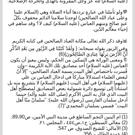
(عليه السلام) لله عزّ وجل المقرونة بالهدى والحركة الإصلاحية.
💬ولو تأملنا في عبارةٍ نرددها أثناء الصلاة وهي (السلام علينا
وعلى عباد الله الصالحين) لوجدنا سلامنا الدائم محفوف بكلّ
عبدٍ صالحٍ ومنهم العباس (عليه السلام) كيف لا؟ وقد ساهم في
إحياء معالم الدّين.
📊وقد ذكر الله تعالى مكانة العباد الصالحين في كتابه الكريم
وفي الزبور بقوله سبحانه: { وَلَقَدْ كَتَبْنَا فِي الزَّبُورِ مِن بَعْدِ الذِّكْرِ
أَنَّ الْأَرْضَ يَرِثُهَا عِبَادِيَ الصَّالِحُونَ}(6)
🔖ومعنى الوراثة هي التمكين من الحكم، وليس ببعيدٍ أن يكون
العباس (عليه السلام) أحد مصاديق تلك الآية الكريمة –وإن
فُسرت باختصاص أهل البيت بسمة العباد الصالحين- "إلاّ أنّ
لبعض العلماء استدلالاً مباركاً في ادخال العباس بن علي
(عليهما السلام) في أهل البيت (عليهم السلام) لا بتشريعٍ منه بل
استناداً إلى توسيع دائرة شمولية بعض المصاديق لمصطلح أهل
البيت الذي قال به النبي الأكرم (صلى الله عليه وآله) حينما
أدخل سلمان الفارسي (رضوان الله عليه): "سلمانٌ منّا أهل
البيت" فسمي بسلمان المحمدي"(7).
_______________
(1) ام البنين النجم الساطع في مدينة النبي الأمين، ص89،90.
(2) معالي السبطين: ج١،ص٤٥٤ ، المجلس ٢١.
(3) الأمالي: للشيخ الصدوق، ص 547.
(4) عمدة الطالب، 356.