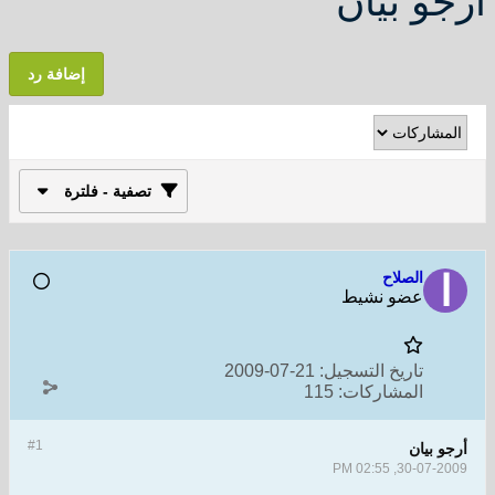
أرجو بيان
إضافة رد
تصفية - فلترة
الصلاح
عضو نشيط
تاريخ التسجيل:
21-07-2009
المشاركات:
115
#1
أرجو بيان
30-07-2009, 02:55 PM