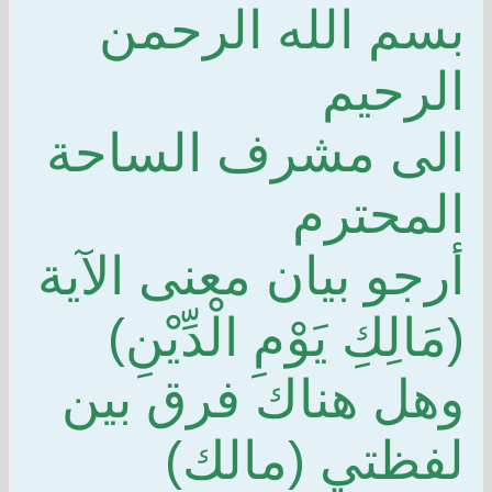
بسم الله الرحمن
الرحيم
الى مشرف الساحة
المحترم
أرجو بيان معنى الآية
(مَالِكِ يَوْمِ الْدِّيْنِ)
وهل هناك فرق بين
لفظتي (مالك)