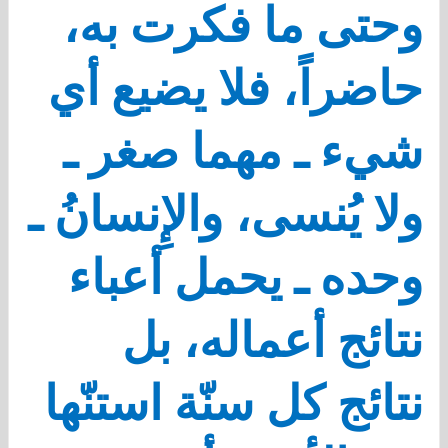
وحتى ما فكرت به،
حاضراً، فلا يضيع أي
شيء ـ مهما صغر ـ
ولا يُنسى، والإِنسانُ ـ
وحده ـ يحمل أعباء
نتائج أعماله، بل
نتائج كل سنّة استنّها