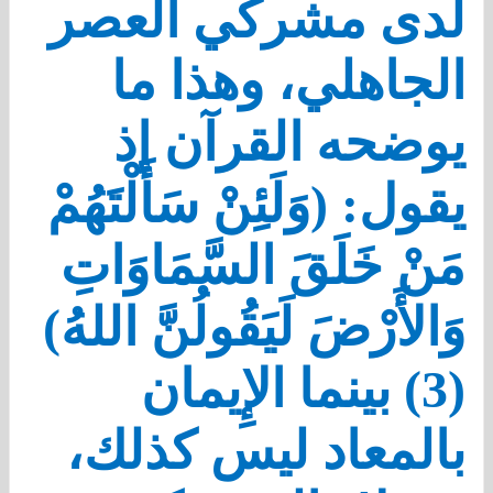
لدى مشركي العصر
الجاهلي، وهذا ما
يوضحه القرآن إذ
يقول: (وَلَئِنْ سَأَلْتَهُمْ
مَنْ خَلَقَ السَّمَاوَاتِ
وَالأَرْضَ لَيَقُولُنَّ اللهُ)
(3) بينما الإِيمان
بالمعاد ليس كذلك،