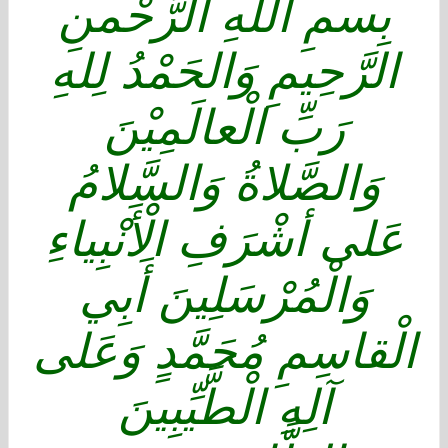
بِسمِ اللهِ الرَّحْمنِ
الرَّحِيمِ وَالحَمْدُ لِلهِ
رَبِّ الْعالَمِيْنَ
وَالصَّلاةُ وَالسَّلامُ
عَلى أشْرَفِ الْأَنْبِياءِ
وَالْمُرْسَلِينَ أَبِي
الْقاسِمِ مُحَمَّدٍ وَعَلى
آلِهِ الْطَّيِّبِينَ