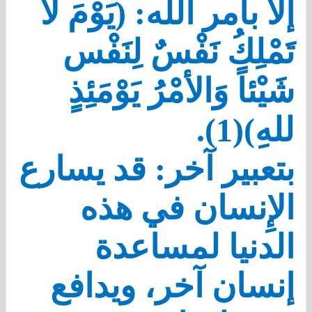
إلا بأمر الله: (يَوْمَ لاَ
تَمْلِكُ نَفْسٌ لِنَفْس
شَيْئاً وَالأمْرُ يَوْمَئِذٍ
للهِ)(1).
بتعبير آخر: قد يسارع
الإِنسان في هذه
الدنيا لمساعدة
إنسان آخر، ويدافع