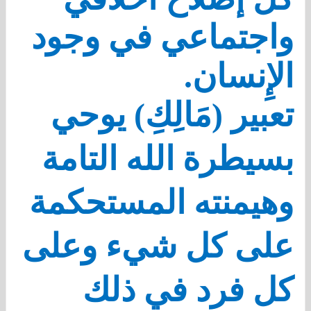
واجتماعي في وجود
الإِنسان.
تعبير (مَالِكِ) يوحي
بسيطرة الله التامة
وهيمنته المستحكمة
على كل شيء وعلى
كل فرد في ذلك