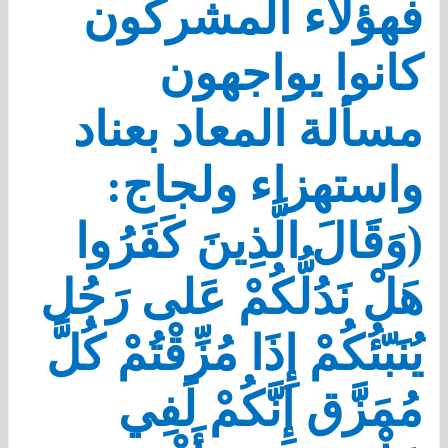
فهؤلاء المشركون
كانوا يواجهون
مسألة المعاد بعناد
واستهزاء ولجاج:
(وَقَالَ الَّذِينَ كَفَرُوا
هَلْ نَدُلُّكُمْ عَلى رَجُل
يُنَبّئُكُمْ إِذَا مُزِّقْتُمْ كُلَّ
مُمَزَّق إِنَّكُمْ لَفِي