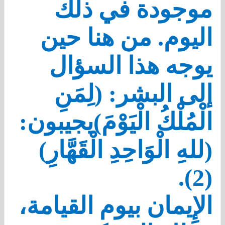
موجودة في ذلك
اليوم. من هنا حين
يوجه هذا السؤال
إلى البشر: (لِمَنِ
الْمُلْكُ الْيَوْمَ)يجيبون:
(للهِ الْوَاحِدِ الْقَهَّارِ)
(2).
الإِيمان بيوم القيامة،