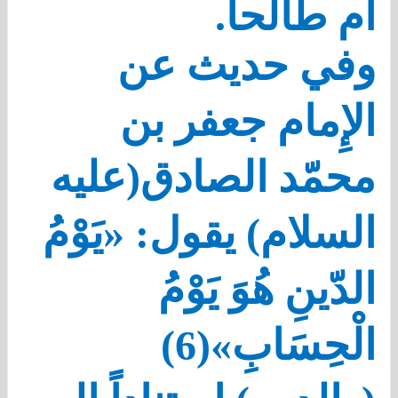
أم طالحاً.
وفي حديث عن
الإِمام جعفر بن
محمّد الصادق(عليه
السلام) يقول: «يَوْمُ
الدّينِ هُوَ يَوْمُ
الْحِسَابِ»(6)