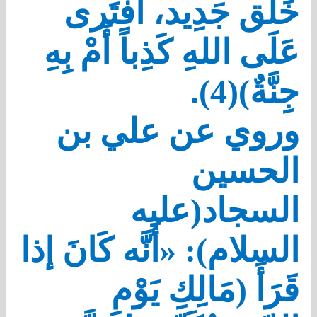
خَلْق جَدِيد، أَفْتَرى
عَلَى اللهِ كَذِباً أَمْ بِهِ
جِنَّةٌ)(4).
وروي عن علي بن
الحسين
السجاد(عليه
السلام): «أَنَّه كَانَ إذا
قَرَأَ (مَالِكِ يَوْمِ