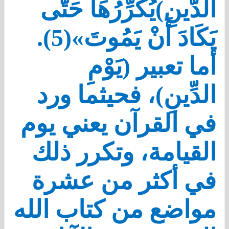
الدّينِ)يُكَرِّرُهَا حَتَّى
يَكَادَ أَنْ يَمُوتَ»(5).
أما تعبير (يَوْمِ
الدِّينِ)، فحيثما ورد
في القرآن يعني يوم
القيامة، وتكرر ذلك
في أكثر من عشرة
مواضع من كتاب الله