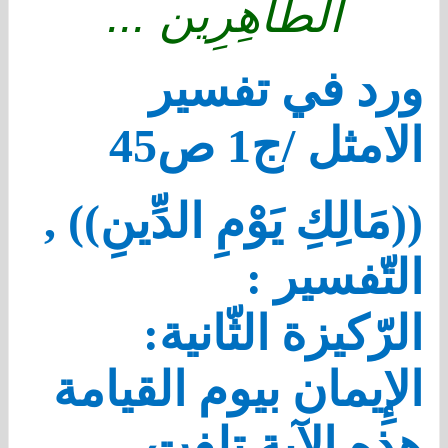
الطَّاهِرِين ...
ورد في تفسير
الامثل /ج1 ص45
((مَالِكِ يَوْمِ الدِّينِ)) ,
التّفسير :
الرّكيزة الثّانية:
الإِيمان بيوم القيامة
هذه الآية تلفت