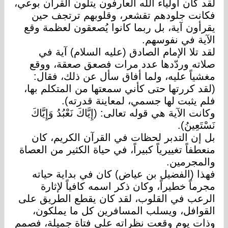
لقد كان أولياء الله العارفون يتلون القرآن بوعي،
فكانت جلودهم تقشعر، وقلوبهم ترتجف حين
يقرأون آية، بل ربما كانوا يُصعقون لعظمة وقع
الآية في نفوسهم.
لقد تلا الإمام الصادق (عليه السلام) آية في
صلاته وردّدها عدد مرات فصعق صعقة، ووقع
مغشياً عليه، ولما أفاق سأل عن ذلك، فقال:
(لقد كررتها حتى كأني سمعتها من المتكلم بها،
فلم يثبت لها جسمي، لمعاينة قدرته).
وكانت الآية هي قوله تعالى: (إِيَّاكَ نَعْبُدُ وَإِيَّاكَ
نَسْتَعِينُ).
بل إن التدبر لحظات في القرآن الكريم، كان
منعطفاً تغييرياً كبيراً، في حياة الكثير من العصاة
والمجرمين.
فهذا (الفضيل بن عياض) كان في بداية حياته
مجرماً خطيراً، وكان ذكر اسمه كافياً لإثارة
الرعب في القلوب، لقد كان يقطع الطريق على
القوافل، ويسلب المسافرين كل ما يملكون،
وذات يوم وقعت نظراته على فتاة جميلة، فصمم