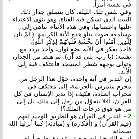
في نفسه أمراً.
وفي نفس تلك الليلة، كان يتسلق جدار ذلك
البيت الذي تسكن فيه الفتاة، وهو ينوي الاعتداء
عليها واغتصابها، وفي هذه الأثناء، تناهى إلى
مسامعه صوت يتلو هذه الآية الكريمة: (أَلَمْ يَأْنِ
لِلَّذِينَ آمَنُوا أَنْ تَخْشَعَ قُلُوبُهُمْ لِذِكْرِ اللَّهِ).
فأخذ يفكر في الآية بضع ثوان، وأخذ يردد مع
نفسه: (يا رب، بلى قد آن). ثم هبط من الجدار،
وتولى بوجهه شطر المسجد فاعتكف فيه إلى
الأبد.
إن التدبر في آية واحدة، حوّل هذا الرجل من
مجرم متمرس بالجريمة، إلى معتكف في
محراب العبادة، فكيف إذا تدبر الإنسان في كل
القرآن، أفلا يتحوّل من رجل إلى ملك، بل إلى
من هو فوق درجات الملك؟!
2 -
التدبر في القرآن هو الطريق الوحيد لفهم
(قيم القرآن) و (أفكاره) و (مبادئه) كما أنزلها الله
سبحانه.
إن هنالك خيارات صعبة وعديدة تطرح أمام