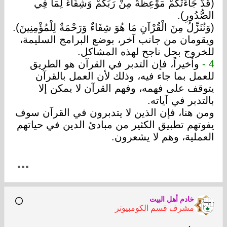
(قَدْ جَاءَتْكُمْ مَوْعِظَةٌ مِنْ رَبِّكُمْ وَشِفَاءٌ لِمَا فِي
الصُّدُورِ).
(وَنُنَزِّلُ مِنَ الْقُرْآنِ مَا هُوَ شِفَاءٌ وَرَحْمَةٌ لِلْمُؤْمِنِينَ).
ويقومان من جانب آخر، بوضع البرامج السليمة،
للخروج بحل ناجح لهذه المشاكل.
4 -
وأخيراً، فإن التدبر في القرآن هو الطريق
للعمل بما جاء فيه، وذلك لأن العمل بالقرآن
يتوقف على فهمه، وفهم القرآن لا يمكن إلا
بالتدبر في آياته.
ومن هنا، فإن الذين لا يتدبرون في القرآن سوف
يفوتهم تطبيق الكثير من مبادئ الدين في حياتهم
العملية، وهم لا يشعرون.
خادم أهل البيت
مشرف قسم الكومبيوتر