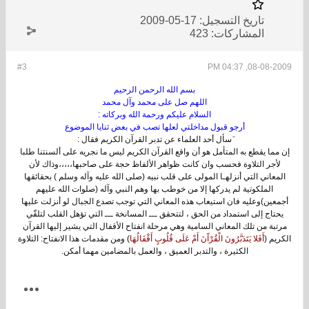
تاريخ التسجيل:
17-05-2009
المشاركات:
423
#3
08-08-2009, 04:37 PM
بسم الله الرحمن الرحيم
اللهم صل على محمد وآل محمد
السلام عليكم ورحمة الله وبركاته :
أرجو قبول مداخلتي لعلها تصب في بعض ثنايا الموضوع
َسأل أحد العلماء عن تدبر القرآن الكريم فقال :
إن مما يقطع به المتأمل هو أن واقع القرآن الكريم ليس ما نجريه على ألسنتنا طلبا
لأجر التلاوة فحسب وان كانت ظواهر الألفاظ حجة على صاحبها،،،،،وذاك لأن
المعاني التي أنزلهـا المولى على قلب نبيه (صلى الله عليه وآله وسلم ) بحقائقها
الملكوتية لم يدركها إلا من خوطب بها وهم النبي وآله (صلوات الله عليهم
أجمعين)وعليه فان استيعاب هذه المعاني التي توجب تصدع الجبال لو أنزلت عليها
يحتاج إلى استمداد من الحق ، لتتحقق ـــ المسانخة ـــ التي تؤهل القلب لتلقّي
مرتبة من تلك المعاني السامية وهي مرحلة انفتاح الأقفال التي يشير إليها القرآن
الكريم (
أَفَلا يَتَدَبَّرُونَ الْقُرْآَنَ أَمْ عَلَى قُلُوبٍ أَقْفَالُهَا
) ومن مقدمات هذا الانفتاح: التلاوة
الكثيرة ، والتدبر العميق ، والعمل بالمضامين مهما أمكن.