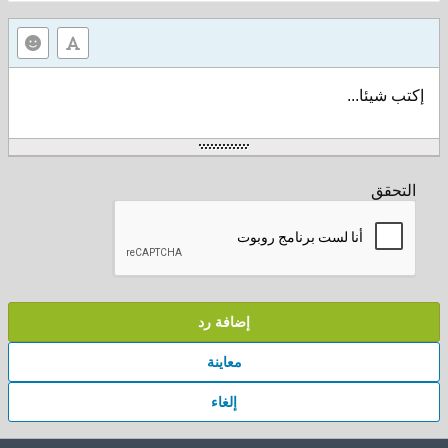
إكتب شيئا...
التحقق
إضافة رد
معاينة
إلغاء