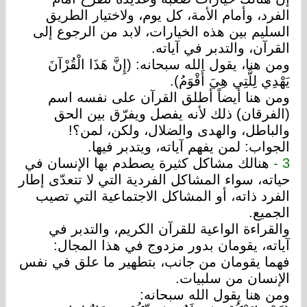
الفرد، وأمام الأمة، كل يوم، ولاختيار الطريق
السليم بين هذه الخيارات، لابد من الرجوع إلى
القرآن، والتدبر في آياته.
ومن هنا، يقول الله سبحانه: (إِنَّ هَذَا الْقُرْآنَ
يَهْدِي لِلَّتِي هِيَ أَقْوَمُ).
ومن هنا أيضاً أطلق القرآن على نفسه اسم
(الفرقان) ذلك لأنه يفصل ويفرّق بين الحق
والباطل، والهدى والضلال، ولكن، لمن؟!
الجواب: لمن يفهم آياته، ويتدبر فيها.
3 -
هنالك مشاكل كثيرة يصطدم بها الإنسان في
حياته، سواء المشاكل الفردية التي لا تتعدّى إطار
الفرد ذاته، أو المشاكل الاجتماعية التي تصيب
الجميع.
والقراءة الواعية للقرآن الكريم، والتدبر في
آياته، يقومان بدور مزدوج في هذا المجال:
فهما يقومان من جانب، بتطهير ما علق في نفس
الإنسان من سلبيات.
ومن هنا يقول الله سبحانه: