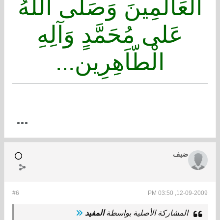
الْعَالَمِينَ وَصَلَّى اللهُ
عَلى مُحَمَّدٍ وَآلِهِ
الْطّاَهِرِين...
ضيف
#6
12-09-2009, 03:50 PM
المشاركة الأصلية بواسطة
المفيد