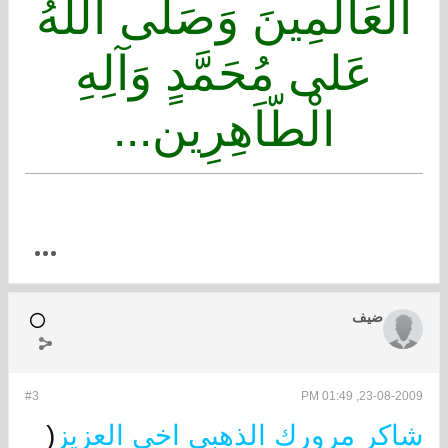
الْعَالَمِينَ وَصَلَّى اللهُ
عَلى مُحَمَّدٍ وَآلِهِ
الْطّاَهِرِين...
ضيف
#3
23-08-2009, 01:49 PM
شاكر مرورك الذهبي اخي العزيز
(