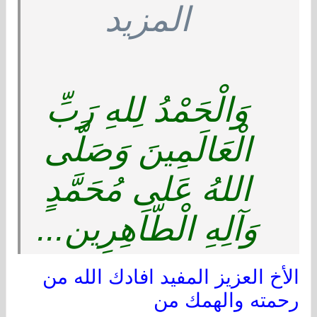
المزيد
وَالْحَمْدُ لِلهِ رَبِّ
الْعَالَمِينَ وَصَلَّى
اللهُ عَلى مُحَمَّدٍ
وَآلِهِ الْطّاَهِرِين...
الأخ العزيز المفيد افادك الله من
رحمته والهمك من