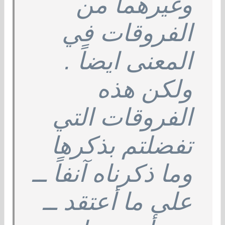
وغيرهما من
الفروقات في
المعنى ايضاً .
ولكن هذه
الفروقات التي
تفضلتم بذكرها
وما ذكرناه آنفاً ــ
على ما أعتقد ــ