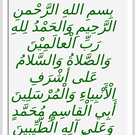
بِسمِ اللهِ الرَّحْمنِ
الرَّحِيمِ وَالحَمْدُ لِلهِ
رَبِّ الْعالَمِيْنَ
وَالصَّلاةُ وَالسَّلامُ
عَلى أشْرَفِ
الْأَنْبِياءِ وَالْمُرْسَلِينَ
أَبِي الْقاسِمِ مُحَمَّدٍ
وَعَلى آلِهِ الْطَّيِّبِينَ