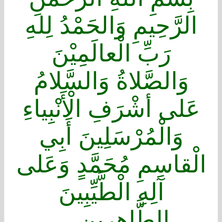
الرَّحِيمِ وَالحَمْدُ لِلهِ
رَبِّ الْعالَمِيْنَ
وَالصَّلاةُ وَالسَّلامُ
عَلى أشْرَفِ الْأَنْبِياءِ
وَالْمُرْسَلِينَ أَبِي
الْقاسِمِ مُحَمَّدٍ وَعَلى
آلِهِ الْطَّيِّبِينَ
الطَّاهِرِين ...