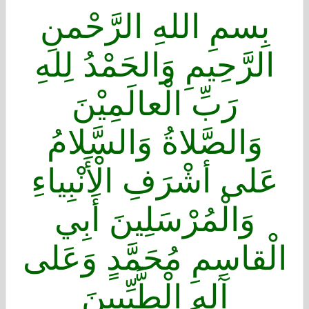
بِسمِ اللهِ الرَّحْمنِ
الرَّحِيمِ وَالحَمْدُ لِلهِ
رَبِّ الْعالَمِيْنَ
وَالصَّلاةُ وَالسَّلامُ
عَلى أشْرَفِ الْأَنْبِياءِ
وَالْمُرْسَلِينَ أَبِي
الْقاسِمِ مُحَمَّدٍ وَعَلى
آلِهِ الْطَّيِّبِينَ