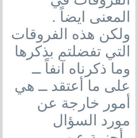
المعنى ايضاً .
ولكن هذه الفروقات
التي تفضلتم بذكرها
وما ذكرناه آنفاً ــ
على ما أعتقد ــ هي
أمور خارجة عن
مورد السؤال
وأجنبية عن