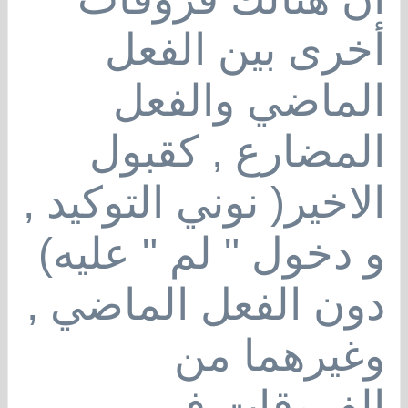
أخرى بين الفعل
الماضي والفعل
المضارع , كقبول
الاخير( نوني التوكيد ,
و دخول " لم " عليه)
دون الفعل الماضي ,
وغيرهما من
الفروقات في