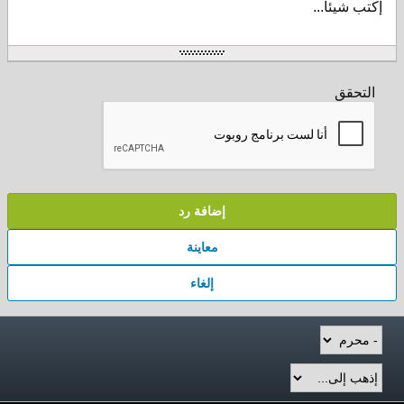
إكتب شيئا...
التحقق
إضافة رد
معاينة
إلغاء