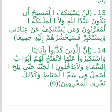
13 ـ (لَنْ يَسْتَنكِفَ ا لْمَسِيحُ أَن
يَكُونَ عَبْدًا لِلَّهِ وَلاَ ا لْمَلَـئكَةُ ا
لْمُقَرَّبُونَ وَمَن يَسْتَنكِفْ عَنْ عِبَادَتي
وَيَسْتَكْبِرْ فَسَيَحْشُرُهُمْ إِلَيْهِ جَمِيعًا)
14 ـ (إِنَّ الَّذِينَ كَذَّبُواْ بِآيَاتِنَا
وَاسْتَكْبَرُواْ عَنْهَا لاَتُفَتَّحُ لَهُمْ أَبْوَا بُ
السَّمَآءِ وَلاَيَدْخُلُونَ ا لْجَنَّةَ حَتَّى يَلِجَ ا
لْجَمَلُ فِى سَمِّ ا لْخِيَاطِ وَكَذَلِكَ
نَجْزِى الُمجْرِمِينَ)(6).
--------------------------------------------