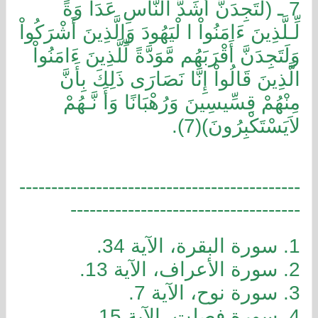
7 ـ (لَتَجِدَنَّ أَشَدَّ النَّاسِ عَدَا وَةً
لِّـلَّذِينَ ءَامَنُواْ ا لْيَهُودَ وَالَّذِينَ أَشْرَكُواْ
وَلَتَجِدَنَّ أَقْرَبَهُم مَّوَدَّةً لِّلَّذِينَ ءَامَنُواْ
الَّذِينَ قَالُواْ إِنَّا نَصَارَى ذَلِكَ بِأَنَّ
مِنْهُمْ قِسِّيسِينَ وَرُهْبَانًا وَأَ نَّـهُمْ
لاَيَسْتَكْبِرُونَ)(7).
--------------------------------------------
------------------------------------
1. سورة البقرة، الآية 34.
2. سورة الأعراف، الآية 13.
3. سورة نوح، الآية 7.
4. سورة فصلت، الآية 15.