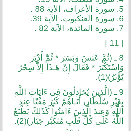
5. سورة الأعراف، الآية 88 .
6. سورة العنكبوت، الآية 39.
7. سورة المائدة، الآية 82 .
[ 11 ]
8 ـ (ثُمَّ عَبَسَ وَبَسَرَ * ثُمَّ أَدْبَرَ
وَاسْتَكْبَرَ * فَقَالَ إِنْ هَـذَآ إِلاَّ سِحْرٌ
يُؤْثَرُ)(1).
9 ـ (الَّذِينَ يُجَادِلُونَ فِى ءَايَاتِ اللَّهِ
بِغَيْرِ سُلْطَان أَتَـاهُمْ كَبُرَ مَقْتًا عِندَ
اللَّهِ وَعِندَ الَّذِينَ ءَامَنُواْ كَذَلِكَ يَطْبَعُ
اللَّهُ عَلَى كُلِّ قَلْبِ مُتَكَبِّر جَبَّار)(2).