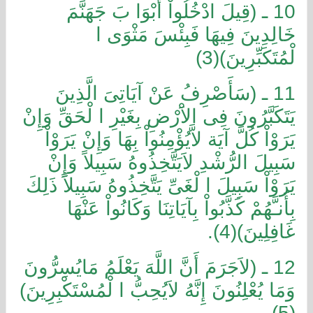
10 ـ (قِيلَ ادْخُلُواْ أَبْوَا بَ جَهَنَّمَ
خَالِدِينَ فِيهَا فَبِئْسَ مَثْوَى ا
لْمُتَكَبِّرِينَ)(3)
11 ـ (سَأَصْرِفُ عَنْ آيَاتِىَ الَّذِينَ
يَتَكَبَّرُونَ فِى الاَْرْضِ بِغَيْرِ ا لْحَقِّ وَإِنْ
يَرَوْاْ كُلَّ آيَة لاَّيُؤْمِنُواْ بِهَا وَإِنْ يَرَوْاْ
سَبِيلَ الرُّشْدِ لاَيَتَّخِذُوهُ سَبِيلاً وَإِنْ
يَرَوْاْ سَبِيلَ ا لْغَىِّ يَتَّخِذُوهُ سَبِيلاً ذَلِكَ
بِأَنـَّهُمْ كَذَّبُواْ بِآيَاتِنَا وَكَانُواْ عَنْهَا
غَافِلِينَ)(4).
12 ـ (لاَجَرَمَ أَنَّ اللَّهَ يَعْلَمُ مَايُسِرُّونَ
وَمَا يُعْلِنُونَ إِنَّهُ لاَيُحِبُّ ا لْمُسْتَكْبِرِينَ)
(5).