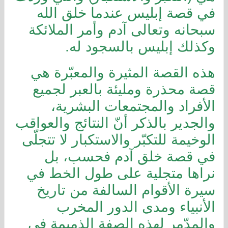
في قصة إبليس عندما خلق الله
سبحانه وتعالى آدم وأمر الملائكة
وكذلك إبليس بالسجود له.
هذه القصة المثيرة والمعبّرة هي
قصة محذرة ومليئة بالعبر لجميع
الأفراد والمجتمعات البشرية،
والجدير بالذكر أنّ النتائج والعواقب
الوخيمة للتكبّر والاستكبار لا تتجلّى
في قصة خلق آدم فحسب، بل
نراها متجلية على طول الخط في
سيرة الأقوام السالفة من تاريخ
الأنبياء ومدى الدور المخرب
والمدّمر لهذه الصفة الذميمة في