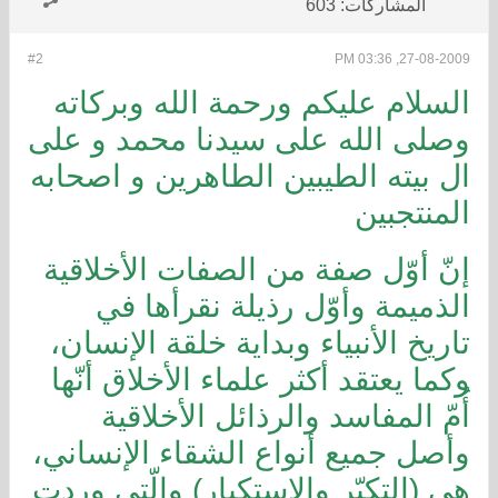
المشاركات:
603
#2
27-08-2009, 03:36 PM
السلام عليكم ورحمة الله وبركاته
وصلى الله على سيدنا محمد و على
ال بيته الطيبين الطاهرين و اصحابه
المنتجبين
إنّ أوّل صفة من الصفات الأخلاقية
الذميمة وأوّل رذيلة نقرأها في
تاريخ الأنبياء وبداية خلقة الإنسان،
وكما يعتقد أكثر علماء الأخلاق أنّها
أُمّ المفاسد والرذائل الأخلاقية
وأصل جميع أنواع الشقاء الإنساني،
هي (التكبّر والاستكبار) والّتي وردت