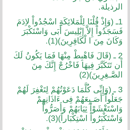
الرذيلة.
1ـ (وَإِذْ قُلْنَا لِلْمَلائِكَةِ اسْجُدُواْ لاِدَمَ
فَسَجَدُواْ إِلاَّ إِبْلِيسَ أَبَى وَاسْتَكْبَرَ
وَكَانَ مِنَ ا لْكَافِرِينَ)(1).
2 ـ (قَالَ فَاهْبِطْ مِنْهَا فَمَا يَكُونُ لَكَ
أَن تَتَكَبَّرَ فِيهَا فَاخْرُجْ إِنَّكَ مِنَ
الصَّـغِرِينَ)(2)
3 ـ (وَإِنِّى كُلَّمَا دَعَوْتُهُمْ لِتَغْفِرَ لَهُمْ
جَعَلُواْ أَصَـبِعَهُمْ فِى ءَاذَانِهِمْ
وَاسْتَغْشَوْاْ ثِيَابَهُمْ وَأَصَرُّواْ
وَاسْتَكْبَرُواْ اسْتِكْبَاراً)(3).