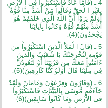
4 ـ (فَأَمَّا عَادٌ فَاسْتَكْبَرُواْ فِى ا لاْرْضِ
بِغَيْرِ ا لْحَقِّ وَقَالُواْ مَنْ أَشَدُّ مِنَّا قُوَّةً
أَوَلَمْ يَرَوْاْ أَنَّ اللَّهَ الَّذِى خَلَقَهُمْ هُوَ
أَشَدُّ مِنْهُمْ قُوَّةً وَكَانُواْ بِآيَاتِنَا
يَجْحَدُونَ)(4).
5 ـ (قَالَ ا لْمَلاَُ الَّذِينَ اسْتَكْبَرُواْ مِن
قَوْمِهِ لَنُخْرِجَنَّكَ يَا شُعَيْبُ وَالَّذِينَ
ءَامَنُواْ مَعَكَ مِن قَرْيَتِنَآ أَوْ لَتَعُودُنَّ
فِي مِلَّتِنَا قَالَ أَوَلَوْ كُنَّا كَارِهِينَ)(5).
6 ـ (وَقَارُونَ وَفِرْعَوْنَ وَهَامَانَ وَلَقَدْ
جَآءَهُم مُّوسَى بِالبَيِّنَاتِ فَاسْتَكْبَرُواْ
فِى الاَْرْضِ وَمَا كَانُواْ سَابِقِينَ)(6)