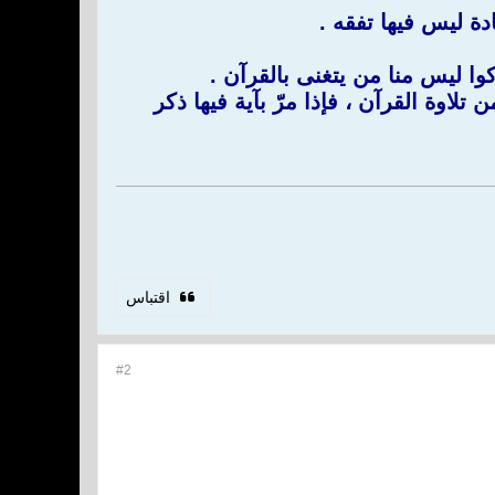
دة ليس فيها تفقه .
كوا ليس منا من يتغنى بالقرآن .
اوة القرآن ، فإذا مرّ بآية فيها ذكر
اقتباس
#2