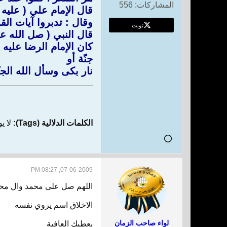
المشاركات:
556
قال الإمام علي ( عليه 
وقال : تدبروا آيات القر
تويت
قال النبي ( صل الله عل
كان الإمام الرضا عليه 
جنّة أو
نار بكى وسأل الله الجنّ
الكلمات الدلالية (Tags):
لا ي
07-06-2009, 08:27 PM
اللهم صل على محمد وال مح
الاخلاق اسم يروي نفسه
لواء صاحب الزمان
يعطيك العافية