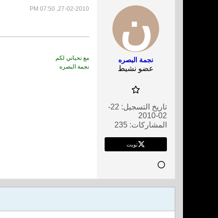
27-02-2010, 07:50 PM
مع تحياتي لكم
نجمة البصره
نجمة البصره
عضو نشيط
تاريخ التسجيل:
22-
02-2010
المشاركات:
235
تويت