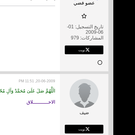
عضو فضي
تاريخ التسجيل:
01-
06-2009
المشاركات:
979
تويت
20-06-2009, 11:51 PM
الَلَّهٌمَّ صَلَ عَلَىَ مٌحَمَّدْ وَآلِ مُحّ
الاخــــــــــلاق
ضيف
تويت