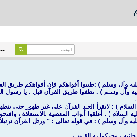
الص
ليه وآل وسلم ) :طيبوا أفواهكم فإن أفواهكم طريق الق
يه وآل وسلم ) : نظفوا طريق القرآن قيل : يا رسول ال
.
السلام ) : لايقرأ العبد القرآن على غير طهور حتى يتطهر
يه السلام ) : أغلقوا أبواب المعصية بالاستعاذة ، وافتحو
 وآل وسلم ) : في قوله تعالى : " ورتل القرآن ترتيلاً... "
ائبه ، وحركوا به القلوب .