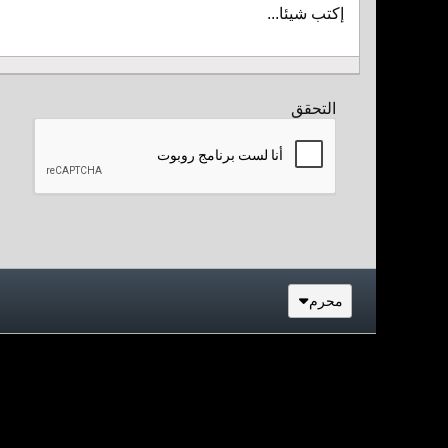
إكتب شيئا...
التحقق
محرم