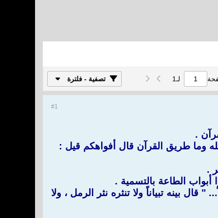
فحة
لـ
1
تصفية - فلترة
#1
رآن .
له وما طريق القرآن قال أفواهكم قيل :
 .
ا أبواب الطاعة بالتسمية .
 قال بينه تبياناً ولا تنثره نثر الرمل ، ولا