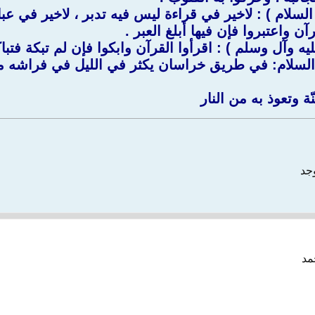
السلام ) : لاخير في قراءة ليس فيه تدبر ، لاخير في عبا
آن واعتبروا فإن فيها أبلغ العبر .
يه وآل وسلم ) : اقرأوا القرآن وابكوا فإن لم تبكة فتبا
السلام: في طريق خراسان يكثر في الليل في فراشه من تل
ة وتعوذ به من النار
وجد
مد