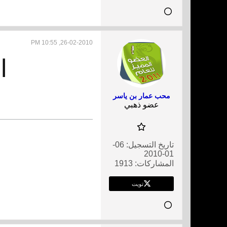
26-02-2010, 10:55 PM
ا
محب عمار بن ياسر
عضو ذهبي
تاريخ التسجيل:
06-
01-2010
المشاركات:
1913
تويت