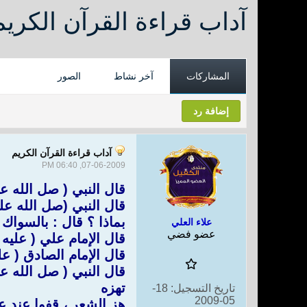
آداب قراءة القرآن الكريم
المشاركات
آخر نشاط
الصور
إضافة رد
آداب قراءة القرآن الكريم
07-06-2009, 06:40 PM
قال النبي ( صل الله ع
قال النبي (صل الله عل
بماذا ؟ قال : بالسواك 
علاء العلي
عضو فضي
قال الإمام علي ( عليه 
قال الإمام الصادق ( عل
قال النبي ( صل الله عليه
تهزه
تاريخ التسجيل:
18-
05-2009
هز الشعر ، قفوا عند عج