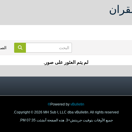
لقران
الص
لم يتم العثور على صور.
Powered by
vBulletin®
Copyright © 2026 MH Sub I, LLC dba vBulletin. All rights reserved.
جميع الأوقات بتوقيت جرينتش+3. هذه الصفحة أنشئت 07:35 PM.