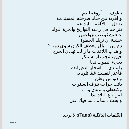
يطوف ..... أروقة الدم
والغربة بين حنايا صرخته المستديمة
يدخل .... الألفة .. الوداعة
تتزاحم في رأسه التواريخ وابخرة النوايا
جاء يشكو تعب هواجس
خشية ان تربك الخطوة
دم من ... بلل معطف الكون سوى دمنا ؟
واهداب اللافتات ما زالت تهادن الجرح
حين تشجب او تستنكر
يجيء الصوت نديا
يا ولدي .... اشجار الدم يانعة
فأختر لنفسك غيثا تلوذ به
وأدنو من وطن
باتت جراحه تنزف السنوات
ولاتعطي يا ولدي يدا ..
لمن باع البلاد ابدا
وابحث دائما .. دائما فيك عني
الكلمات الدلالية (Tags):
لا يوجد