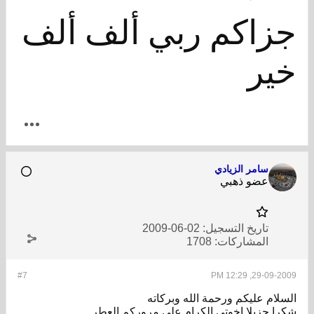
جزاكم ربي ألف ألف
خير
سامر الزيادي
عضو ذهبي
تاريخ التسجيل:
02-06-2009
المشاركات:
1708
#7
29-09-2009, 12:29 PM
السلام عليكم ورحمة الله وبركاته
شكرا جزيلا اخوتي الكرام على مروركم العطر