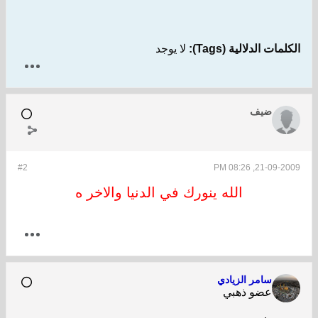
الكلمات الدلالية (Tags):
لا يوجد
ضيف
#2
21-09-2009, 08:26 PM
الله ينورك في الدنيا والاخر ه
سامر الزيادي
عضو ذهبي