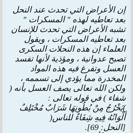
إن الأعراض التي تحدث عند النحل
بعد تعاطيه لهذه " المسكرات "
تشبه الأعراض التي تحدث للإنسان
بعد تعاطيه المسكرات ، ويقول
العلماء إن هذه النحلات السكرى
تصبح عدوانية ، ومؤذية لأنها تفسد
العسل وتفرغ فيه هذه المواد
المخدرة مما يؤدي إلى تسممه ،
ولكن الله تعالى يصف العسل بأنه (
شفاء ) في قوله تعالى :
)يَخْرُجُ مِنْ بُطُونِهَا شَرَابٌ مُخْتَلِفٌ
أَلْوَانُهُ فِيهِ شِفَاءٌ للناس(
[النحل: 69].