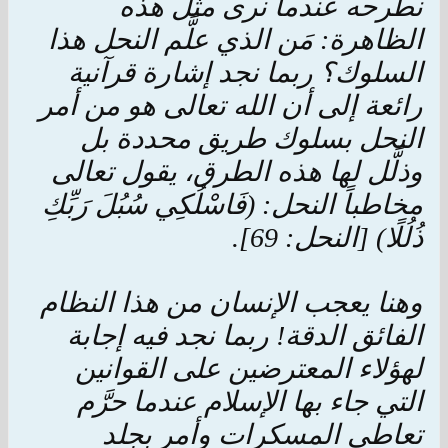
نطرحه عندما نرى مثل هذه
الظاهرة: مَن الذي علَّم النحل هذا
السلوك؟ ربما نجد إشارة قرآنية
رائعة إلى أن الله تعالى هو من أمر
النحل بسلوك طريق محددة بل
وذلَّل لها هذه الطرق، يقول تعالى
مخاطباً النحل: (فَاسْلُكِي سُبُلَ رَبِّكِ
ذُلُلًا) [النحل: 69].
وهنا يعجب الإنسان من هذا النظام
الفائق الدقة! ربما نجد فيه إجابة
لهؤلاء المعترضين على القوانين
التي جاء بها الإسلام عندما حرَّم
تعاطي المسكرات وأمر بجلد