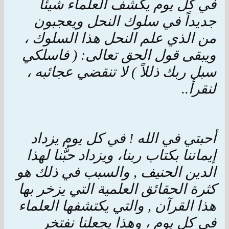
في كل يوم يكشف العلماء شيئاً
جديداً في سلوك النحل ويعجبون
من الذي علم النحل هذا السلوك ،
ويبقى قول الحق تعالى: ( فاسلكي
سبل ربك ذللاً ) لا تنقضي عجائبه ،
لنقرأ..
أحبتي في الله ! في كل يوم يزداد
إيماننا بكتاب ربنا، ويزداد حبُّنا لهذا
الدين الحنيف , والسبب في ذلك هو
كثرة الحقائق العلمية التي يزخر بها
هذا القرآن , والتي يكتشفها العلماء
في كل يوم ، وهذا يجعلنا نفتخر