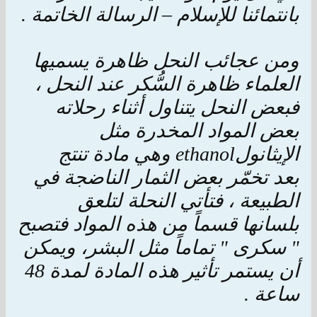
بانتمائنا للإسلام – الرسالة الخاتمة .
ومن عجائب النحل ظاهرة يسميها
العلماء ظاهرة السُّكر عند النحل ،
فبعض النحل يتناول أثناء رحلاته
بعض المواد المخدرة مثل
الإيثانولethanol وهي مادة تنتج
بعد تخمّر بعض الثمار الناضجة في
الطبيعة ، فتأتي النحلة لتلعق
بلسانها قسماً من هذه المواد فتصبح
" سكرى " تماماً مثل البشر، ويمكن
أن يستمر تأثير هذه المادة لمدة 48
ساعة .