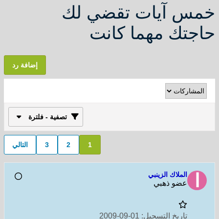
خمس آيات تقضي لك
حاجتك مهما كانت
إضافة رد
تصفية - فلترة
1
2
3
التالي
الملاك الزينبي
عضو ذهبي
تاريخ التسجيل:
01-09-2009