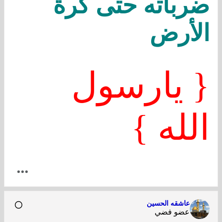
ضرباته حتى كرة
الأرض
{ يارسول
الله }
عاشقه الحسين
عضو فضي