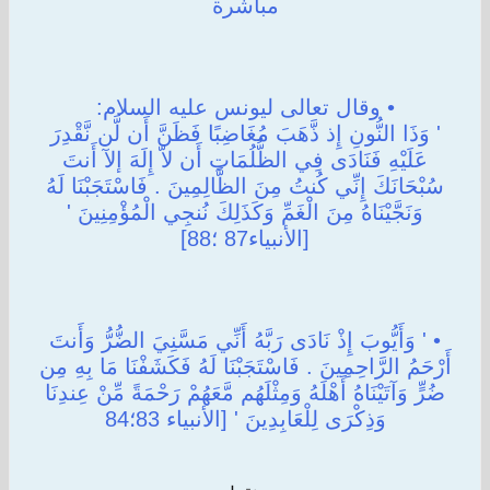
مباشرة
• وقال تعالى ليونس عليه السلام:
' وَذَا النُّونِ إِذ ذَّهَبَ مُغَاضِبًا فَظَنَّ أَن لَّن نَّقْدِرَ
عَلَيْهِ فَنَادَى فِي الظُّلُمَاتِ أَن لاّ إِلَهَ إلآ أَنتَ
سُبْحَانَكَ إِنِّي كُنتُ مِنَ الظَّالِمِينَ . فَاسْتَجَبْنَا لَهُ
وَنَجَّيْنَاهُ مِنَ الْغَمِّ وَكَذَلِكَ نُنجِي الْمُؤْمِنِينَ '
[الأنبياء87 ؛88]
• ' وَأَيُّوبَ إِذْ نَادَى رَبَّهُ أَنِّي مَسَّنِيَ الضُّرُّ وَأَنتَ
أَرْحَمُ الرَّاحِمِينَ . فَاسْتَجَبْنَا لَهُ فَكَشَفْنَا مَا بِهِ مِن
ضُرٍّ وَآتَيْنَاهُ أَهْلَهُ وَمِثْلَهُم مَّعَهُمْ رَحْمَةً مِّنْ عِندِنَا
وَذِكْرَى لِلْعَابِدِينَ ' [الأنبياء 83؛84