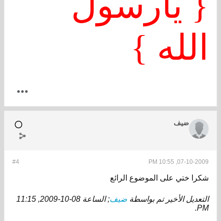
{ يارسول
الله }
ضيف
#4
07-10-2009, 10:55 PM
شكرا ختي على الموضوع الرائع
التعديل الأخير تم بواسطة
ضيف
; الساعة
08-10-2009, 11:15
.
PM