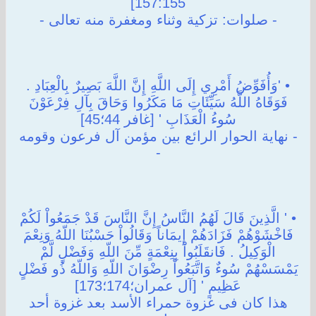
157:155]
- صلوات: تزكية وثناء ومغفرة منه تعالى -
• 'وَأُفَوِّضُ أَمْرِي إِلَى اللَّهِ إِنَّ اللَّهَ بَصِيرٌ بِالْعِبَادِ .
فَوَقَاهُ اللَّهُ سَيِّئَاتِ مَا مَكَرُوا وَحَاقَ بِآلِ فِرْعَوْنَ
سُوءُ الْعَذَابِ ' [غافر 44؛45]
- نهاية الحوار الرائع بين مؤمن آل فرعون وقومه
-
• ' الَّذِينَ قَالَ لَهُمُ النَّاسُ إِنَّ النَّاسَ قَدْ جَمَعُواْ لَكُمْ
فَاخْشَوْهُمْ فَزَادَهُمْ إِيمَاناً وَقَالُواْ حَسْبُنَا اللّهُ وَنِعْمَ
الْوَكِيلُ . فَانقَلَبُواْ بِنِعْمَةٍ مِّنَ اللّهِ وَفَضْلٍ لَّمْ
يَمْسَسْهُمْ سُوءٌ وَاتَّبَعُواْ رِضْوَانَ اللّهِ وَاللّهُ ذُو فَضْلٍ
عَظِيمٍ ' [آل عمران؛174؛173]
هذا كان فى غزوة حمراء الأسد بعد غزوة أحد