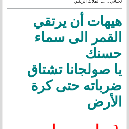
تحياتي ....... الملاك الزينبي
هيهات أن يرتقي
القمر الى سماء
حسنك
يا صولجانا تشتاق
ضرباته حتى كرة
الأرض