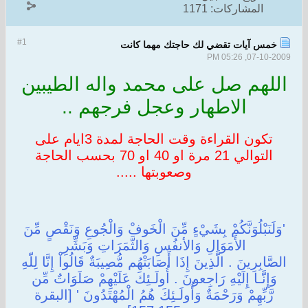
المشاركات:
1171
#1
خمس آيات تقضي لك حاجتك مهما كانت
07-10-2009, 05:26 PM
اللهم صل على محمد واله الطيبين
الاطهار وعجل فرجهم ..
تكون القراءة وقت الحاجة لمدة 3ايام على
التوالي 21 مرة او 40 او 70 بحسب الحاجة
وصعوبتها .....
'وَلَنَبْلُوَنَّكُمْ بِشَيْءٍ مِّنَ الْخَوفْ وَالْجُوعِ وَنَقْصٍ مِّنَ
الأَمَوَالِ وَالأنفُسِ وَالثَّمَرَاتِ وَبَشِّرِ
الصَّابِرِينَ . الَّذِينَ إِذَا أَصَابَتْهُم مُّصِيبَةٌ قَالُواْ إِنَّا لِلّهِ
وَإِنَّـا إِلَيْهِ رَاجِعونَ . أُولَـئِكَ عَلَيْهِمْ صَلَوَاتٌ مِّن
رَّبِّهِمْ وَرَحْمَةٌ وَأُولَـئِكَ هُمُ الْمُهْتَدُونَ ' [البقرة