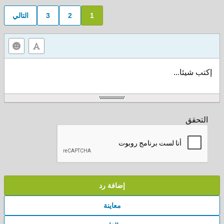
1
2
3
التالي
إكتب شيئا...
التحقق
إضافة رد
معاينة