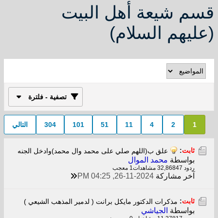
قسم شيعة أهل البيت
(عليهم السلام)
تصفية - فلترة
1
2
4
11
51
101
304
التالي
ثابت
:
علق ب(اللهم صلي على محمد وال محمد)وادخل الجنه
بواسطة
محمد الموال
ردود 47
32,868 مشاهدات
1 معجب
آخر مشاركة
26-11-2024, 04:25 PM
ثابت
:
مذكرات الدكتور مايكل برانت ( لدمير المذهب الشيعي )
بواسطة
الجياشي