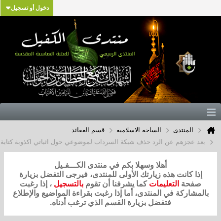
دخول أو تسجيل
تدى
الساحة الاسلامية
قسم العقائد
هم عن الرد حذف شبكة السرداب لموضوعي حول اثباتي اكذوبة كتابة معاوية للوحي
أهلا وسهلا بكم في منتدى الكـــفـيل
نت هذه زيارتك الأولى للمنتدى، فيرجى التفضل بزيارة
التعليمات
كما يشرفنا أن تقوم
بالتسجيل
، إذا رغبت
ة في المنتدى، أما إذا رغبت بقراءة المواضيع والإطلاع
فتفضل بزيارة القسم الذي ترغب أدناه.