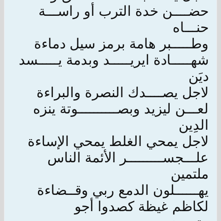
حضــــن خدة الترب أو راســـة
حنـــاه
وطـــــبر هامة برمز سيل دماءة
شهـــــادة ايريـــــد وبدمة يـــــسد
ديَن
لاجل يصــــدك النصرة والبراءة
لعـــن ليزيد وبصــــــــــوتة ينزه
الدِين
لاجل يمحي الغلط يمحي الإساءة
علـــجســـــــــر الأئمة الناس
ملتمين
يهــــــلون الدمع ربي وقــضاءة
لكاظم غيظة كصدوا أجو