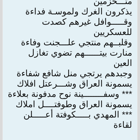
متـــحزمين
يذكرون الغرك ولموسـة فداءة
وقـــــوافل غيرهم كصدت
للعسكريين
وقلبــهم منتجي علـــجنت وفاءة
منارت بيتــــــهم تضوي تغازل
العين
وجبدهم يرتجي منل شافع شفاءة
يسمونة العراق وشـــرعتل افلاك
*** وسفــــــــينة نوح مدفونة بعلاءة
يسمونة العراق وطوفتــــل املاك
*** المهدي بـــــكوفتة أعـــــلن
لقاءة