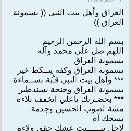
04-08-2012, 08:38 PM
العراق وأهل بيت النبي (( يسمونة
العراق ))
بسم الله الرحمن الرحيم
اللهم صل على محمد وآله
يسمونة العراق
يسمونة العراق وكفة ينــكط خير
*** واهل بيت النبي قـُبة بســماءة
يسمونة العراق وجنحة يسندطير
*** بحضـرتك ياعلي اتخفف بلاءة
مشة لصوب الحسين وجدمة
تسحك آه
لاجل يثــــــبت عشك حقق ولاءة