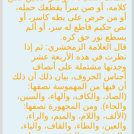
كلامه، أو صن سراً يقطعك حمله،
أو من حرص على بطه كاسر، أو
نص حكيم قاطع له سر، أو ألم
يسطع نور حق كره.
قال العلامة الزمخشري: ثم إذا
نظرت في هذه الأربعة عشر
وجدتها مشتملة على أنصاف
أجناس الحروف، بيان ذلك أن ذلك
أن فيها من المهموسة نصفها:
(الصاد، والكاف، والهاء، والسين،
والحاء). ومن المجهورة نصفها:
(الألف، واللام، والميم، والراء،
والعين، والطاء، والقاف، والياء،