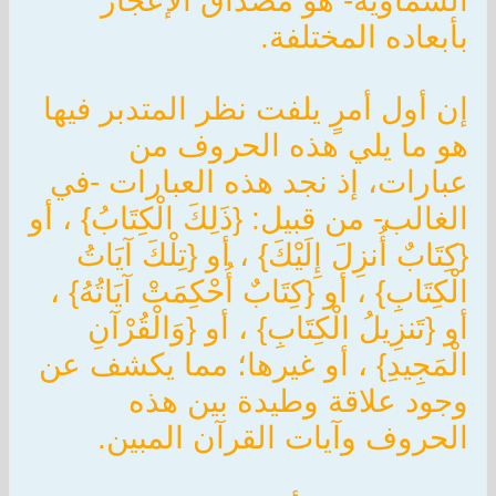
السماوية- هو مصداق الإعجاز
بأبعاده المختلفة.
إن أول أمرٍ يلفت نظر المتدبر فيها
هو ما يلي هذه الحروف من
عبارات، إذ نجد هذه العبارات -في
الغالب- من قبيل: {ذَلِكَ الْكِتَابُ} ، أو
{كِتَابٌ أُنزِلَ إِلَيْكَ} ، أو {تِلْكَ آيَاتُ
الْكِتَابِ} ، أو {كِتَابٌ أُحْكِمَتْ آيَاتُهُ} ،
أو {تَنزِيلُ الْكِتَابِ} ، أو {وَالْقُرْآنِ
الْمَجِيدِ} ، أو غيرها؛ مما يكشف عن
وجود علاقة وطيدة بين هذه
الحروف وآيات القرآن المبين.