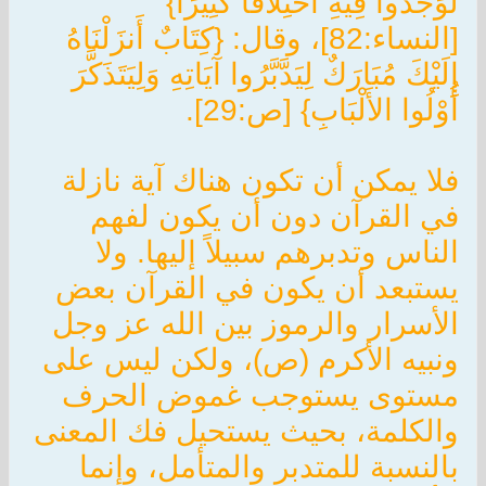
لَوَجَدُوا فِيهِ اخْتِلاَفًا كَثِيرًا}
[النساء:82]، وقال: {كِتَابٌ أَنزَلْنَاهُ
إِلَيْكَ مُبَارَكٌ لِيَدَّبَّرُوا آيَاتِهِ وَلِيَتَذَكَّرَ
أُوْلُوا الأَلْبَابِ} [ص:29].
فلا يمكن أن تكون هناك آية نازلة
في القرآن دون أن يكون لفهم
الناس وتدبرهم سبيلاً إليها. ولا
يستبعد أن يكون في القرآن بعض
الأسرار والرموز بين الله عز وجل
ونبيه الأكرم (ص)، ولكن ليس على
مستوى يستوجب غموض الحرف
والكلمة، بحيث يستحيل فك المعنى
بالنسبة للمتدبر والمتأمل، وإنما