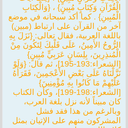
الْقُرْآنِ وَكِتَابٍ مُبِينٍ} ، {وَالْكِتَابِ
الْمُبِينِ} . كما أكد سبحانه في موضع
آخر من القرآن على ارتباط (مبين)
باللغة العربية، فقال تعالى: {نَزَلَ بِهِ
الرُّوحُ الأَمِينُ، عَلَى قَلْبِكَ لِتَكُونَ مِنْ
الْمُنذِرِينَ، بِلِسَانٍ عَرَبِيٍّ مُبِينٍ}
[الشعراء:193-195]، ثم قال: {وَلَوْ
نَزَّلْنَاهُ عَلَى بَعْضِ الأَعْجَمِينَ، فَقَرَأَهُ
عَلَيْهِمْ مَا كَانُوا بِهِ مُؤْمِنِينَ}
[الشعراء:198-199]، وكأن الكتاب
كان مبيناً لأنه نزل بلغة العرب،
وبالرغم من هذا فقد فشل
المشركون منهم على الإتيان بمثل