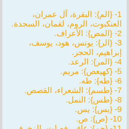
1- {الم}: البقرة، آل عمران،
العنكبوت، الروم، لقمان، السجدة.
2- {المص}: الأعراف.
3- {الر}: يونس، هود، يوسف،
إبراهيم، الحجر.
4- {المر}: الرعد.
5- {كهيعص}: مريم.
6- {طه}: طه.
7- {طسم}: الشعراء، القصص.
8- {طس}: النمل.
9- {يس}: يس.
10- {ص}: ص.
11- {حم}: غافر، فصلت، الزخرف،