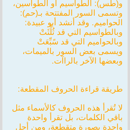
و(طس): الطواسيم أو الطواسين،
وتسمى السور المفتتحة بـ(حم):
الحواميم. وقد أنشد أبو عبيدة:
وبالطواسيم التي قد ثُلِّثَتْ
وبالحواميم التي قد سًبِّعَتْ
ويسمى بعض السور بالميمات،
وبعضها الآخر بالراآت.
طريقة قراءة الحروف المقطعة:
لا تُقرأ هذه الحروف كالأسماء مثل
باقي الكلمات، بل تقرأ واحدة
واحدة بصورة متقطعة، ومن أجل