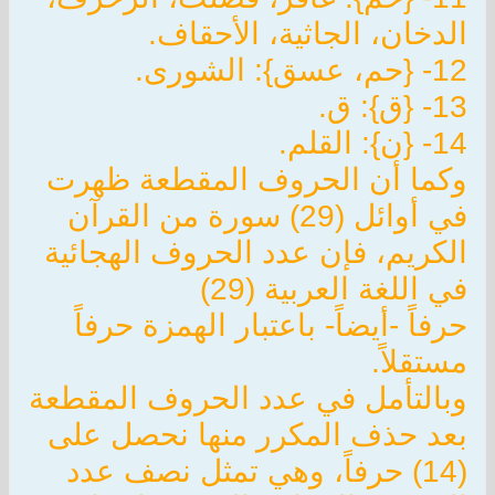
الدخان، الجاثية، الأحقاف.
12- {حم، عسق}: الشورى.
13- {ق}: ق.
14- {ن}: القلم.
وكما أن الحروف المقطعة ظهرت
في أوائل (29) سورة من القرآن
الكريم، فإن عدد الحروف الهجائية
في اللغة العربية (29)
حرفاً -أيضاً- باعتبار الهمزة حرفاً
مستقلاً.
وبالتأمل في عدد الحروف المقطعة
بعد حذف المكرر منها نحصل على
(14) حرفاً، وهي تمثل نصف عدد