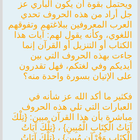
ويحتمل بقوة أن يكون الباري عز
جل أراد من هذه الحروف تحدي
العرب المعروفين ببلاغتهم وتفوقهم
اللغوي، وكأنه يقول لهم: آيات هذا
الكتاب أو التنزيل أو القرآن إنما
جاءت بهذه الحروف التي بين
أيديكم وفي لغتكم، فهل تقدرون
على الإتيان بسورة واحدة منه؟
فكثير ما أكد الله عز شأنه في
العبارات التي تلي هذه الحروف
مباشرة بأن هذا القرآن مبين: {تِلْكَ
آيَاتُ الْكِتَابِ الْمُبِينِ} ، {تِلْكَ آيَاتُ
الْكِتَابِ وَقُرْآنٍ مُبِينٍ} ، {تِلْكَ آيَاتُ