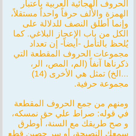
الحروف الهجائية العربية باعتبار
الهمزة والألف حرفاً واحداً مستقلاً،
وإنما أطلق النصف للدلالة على
الكل من باب الإعجاز البلاغي. كما
يُلحظ بالتأمل -أيضاً- إن تعداد
مجموعات الحروف المقطعة التي
ذكرناها آنفاً (الم، المص، الر،
...الخ) تمثل هي الأخرى (14)
مجموعة حرفية.
ومنهم من جمع الحروف المقطعة
في قوله: صراط علي حق نمسكه،
و صح طريقك مع السنة، أوطرق
سمعك النصيحة، أو سر حصين قطع