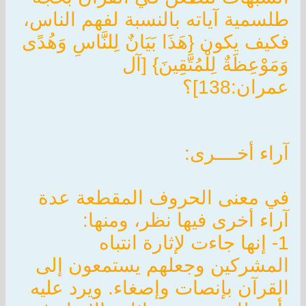
طلسمية آياته بالنسبة لفهم الناس،
فكيف يكون {هَذَا بَيَانٌ لِلنَّاسِ وَهُدًى
وَمَوْعِظَةٌ لِلْمُتَّقِينَ} [آل
عمران:138]؟
آراء أخــــرى:
في معنى الحروف المقطعة عدة
آراء أخرى فيها نظر، ومنها:
1- إنها جاءت لإثارة انتباه
المشركين وجعلهم يستمعون إلى
القرآن بإنصات وإصغاء. ويرد عليه