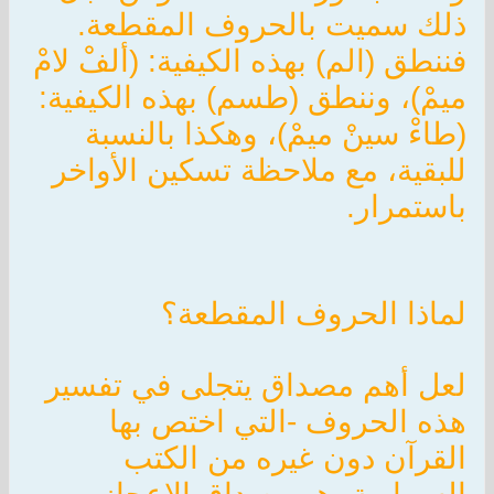
ذلك سميت بالحروف المقطعة.
فننطق (الم) بهذه الكيفية: (ألفْ لامْ
ميمْ)، وننطق (طسم) بهذه الكيفية:
(طاءْ سينْ ميمْ)، وهكذا بالنسبة
للبقية، مع ملاحظة تسكين الأواخر
باستمرار.
لماذا الحروف المقطعة؟
لعل أهم مصداق يتجلى في تفسير
هذه الحروف -التي اختص بها
القرآن دون غيره من الكتب