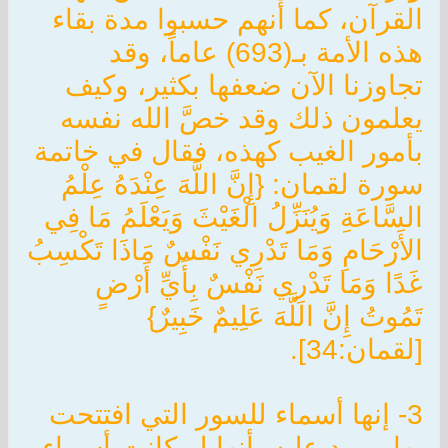
القرآن، كما أنهم حسبوا مدة بقاء
هذه الأمة بـ(693) عاماً، وقد
تجاوزنا الآن ضعفها بكثير، وكيف
يعلمون ذلك وقد خصَّ الله نفسه
بأمور الغيب كهذه، فقال في خاتمة
سورة لقمان: {إِنَّ اللَّهَ عِنْدَهُ عِلْمُ
السَّاعَةِ وَيُنَزِّلُ الْغَيْثَ وَيَعْلَمُ مَا فِي
الأَرْحَامِ وَمَا تَدْرِي نَفْسٌ مَاذَا تَكْسِبُ
غَدًا وَمَا تَدْرِي نَفْسٌ بِأَيِّ أَرْضٍ
تَمُوتُ إِنَّ اللَّهَ عَلِيمٌ خَبِيرٌ}
[لقمان:34].
3- إنها أسماء للسور التي افتتحت
بها. ويرد عليه بأنها لو كانت أسماء