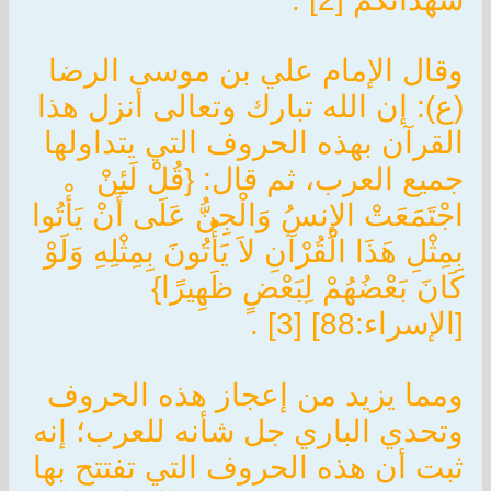
وقال الإمام علي بن موسى الرضا
(ع): إن الله تبارك وتعالى أنزل هذا
القرآن بهذه الحروف التي يتداولها
جميع العرب، ثم قال: {قُلْ لَئِنْ
اجْتَمَعَتْ الإِنسُ وَالْجِنُّ عَلَى أَنْ يَأْتُوا
بِمِثْلِ هَذَا الْقُرْآنِ لاَ يَأْتُونَ بِمِثْلِهِ وَلَوْ
كَانَ بَعْضُهُمْ لِبَعْضٍ ظَهِيرًا}
[الإسراء:88] [3] .
ومما يزيد من إعجاز هذه الحروف
وتحدي الباري جل شأنه للعرب؛ إنه
ثبت أن هذه الحروف التي تفتتح بها