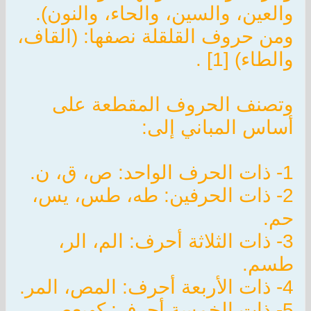
والعين، والسين، والحاء، والنون).
ومن حروف القلقلة نصفها: (القاف،
والطاء) [1] .
وتصنف الحروف المقطعة على
أساس المباني إلى:
1- ذات الحرف الواحد: ص، ق، ن.
2- ذات الحرفين: طه، طس، يس،
حم.
3- ذات الثلاثة أحرف: الم، الر،
طسم.
4- ذات الأربعة أحرف: المص، المر.
5- ذات الخمسة أحرف: كهيعص،