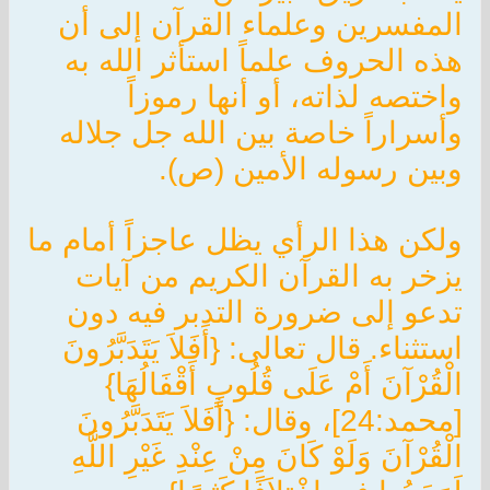
المفسرين وعلماء القرآن إلى أن
هذه الحروف علماً استأثر الله به
واختصه لذاته، أو أنها رموزاً
وأسراراً خاصة بين الله جل جلاله
وبين رسوله الأمين (ص).
ولكن هذا الرأي يظل عاجزاً أمام ما
يزخر به القرآن الكريم من آيات
تدعو إلى ضرورة التدبر فيه دون
استثناء. قال تعالى: {أَفَلاَ يَتَدَبَّرُونَ
الْقُرْآنَ أَمْ عَلَى قُلُوبٍ أَقْفَالُهَا}
[محمد:24]، وقال: {أَفَلاَ يَتَدَبَّرُونَ
الْقُرْآنَ وَلَوْ كَانَ مِنْ عِنْدِ غَيْرِ اللَّهِ