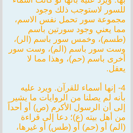
للسور لاستوجب ذلك وجود
مجموعة سور تحمل نفس الاسم،
مما يعني وجود سورتين باسم
(طسم)، وخمس سور باسم (الر)،
وست سور باسم (الم)، وست سور
أخرى باسم (حم)، وهذا مما لا
يعقل.
4- إنها أسماء للقرآن. ويرد عليه
بأنه لم يصلنا من الروايات ما يشير
إلى أن الرسول الأكرم (ص) أو أحداً
من أهل بيته (ع)؛ دعا إلى قراءة
(الم) أو (حم) أو (طس) أو غيرها،