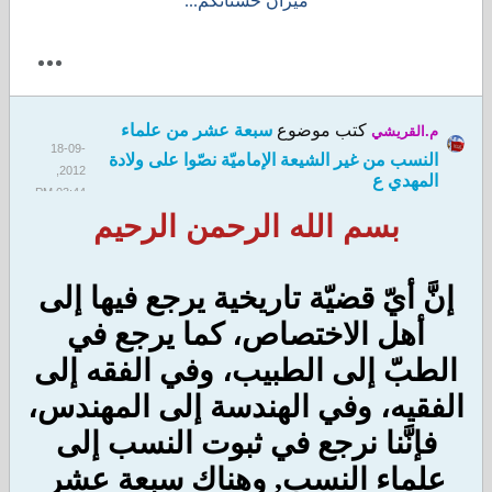
ميزان حسناتكم...
كتب موضوع
سبعة عشر من علماء
م.القريشي
18-09-
النسب من غير الشيعة الإماميّة نصّوا على ولادة
2012,
المهدي ع
03:44 PM
بسم الله الرحمن الرحيم
إنَّ أيّ قضيّة تاريخية يرجع فيها إلى
أهل الاختصاص، كما يرجع في
الطبّ إلى الطبيب، وفي الفقه إلى
الفقيه، وفي الهندسة إلى المهندس،
فإنَّنا نرجع في ثبوت النسب إلى
علماء النسب, وهناك سبعة عشر