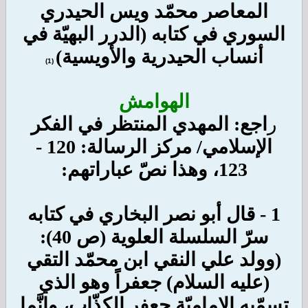
المعاصر محمّد ويس الحيدري
السوري في كتابه (الدرر البهيّة في
أنساب الحيدرية والأويسية)
(1)
الهوامش
ر
اجع: المهدي المنتظر في الفكر
الإسلامي/ مركز الرسالة: 120 -
123، وهذا نصّ عباراتهم:
1 - قال أبو نصر البخاري في كتابه
سرّ السلسلة العلوية (ص 40):
(وولد علي النقي ابن محمّد التقي
(عليه السلام) جعفراً وهو الذي
تسمّيه الإماميّة جعفر الكذّاب، وإنَّما