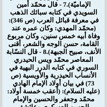
الإماميّة).
7 - قال محمّد أمين
السويدي في كتابه سبائك الذهب
في معرفة قبائل العرب (ص 346):
(محمّد المهدي: وكان عمره عند
وفاة أبيه خمس سنين، وكان مربوع
القامة، حسن الوجه والشعر، أقنى
الأنف، صبيح الجبهة).8 - قال النسّابة
المعاصر محمّد ويس الحيدري
السوري في كتابه الدرر البهية في
الأنساب الحيدرية والأويسية (ص
73) في بيان أولاد الإمام الهادي
(عليه السلام): (أعقب خمسة أولاد:
محمّد وجعفر والحسين والإمام
الحسن العسكري وعائشة.