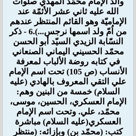
والد الإمام محمّد المهدي صلوات
الله عليه ثاني عشر الأئمّة عند
الإماميّة وهو القائم المنتظر عندهم
من اُمّ ولد اسمها نرجس...).
6 - ذكر
النسّابة الزيدي السيّد أبو الحسن
محمّد الحسيني اليماني الصنعاني
في كتابه روضة الألباب لمعرفة
الأنساب (ص 105) تحت اسم الإمام
علي التقي المعروف بالهادي (عليه
السلام) خمسة من البنين وهم:
الإمام العسكري، الحسين، موسى،
محمّد، علي. وتحت اسم الإمام
العسكري(عليه السلام) مباشرة
كتب: (محمّد بن) وبإزائه: (منتظر