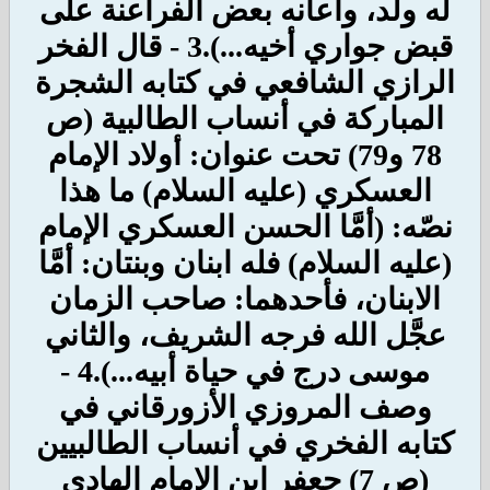
له ولد، وأعانه بعض الفراعنة على
قبض جواري أخيه...).
3 - قال الفخر
الرازي الشافعي في كتابه الشجرة
المباركة في أنساب الطالبية (ص
78 و79) تحت عنوان: أولاد الإمام
العسكري (عليه السلام) ما هذا
نصّه: (أمَّا الحسن العسكري الإمام
(عليه السلام) فله ابنان وبنتان: أمَّا
الابنان، فأحدهما: صاحب الزمان
عجَّل الله فرجه الشريف، والثاني
موسى درج في حياة أبيه...).
4 -
وصف المروزي الأزورقاني في
كتابه الفخري في أنساب الطالبيين
(ص 7) جعفر ابن الإمام الهادي