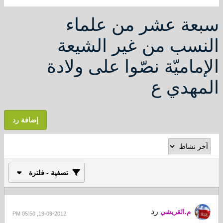
بعة عشر من علماء
لنسب من غير الشيعة
لإماميّة نصّوا على ولادة
لمهدي ع
إضافة رد
تصفية - فلترة
رد
م.القريشي
19-09-2012, 05:50 PM