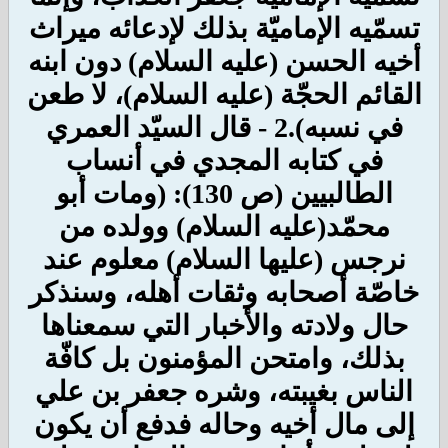
تسمّيه الإماميّة بذلك لإدعائه ميراث
أخيه الحسن (عليه السلام) دون ابنه
القائم الحجّة (عليه السلام)، لا طعن
في نسبه).2 - قال السيّد العمري
في كتابه المجدي في أنساب
الطالبيين (ص 130): (
ومات أبو
محمّد(عليه السلام) وولده من
نرجس (عليها السلام) معلوم عند
خاصّة أصحابه وثقات أهله، وسنذكر
حال ولادته والأخبار التي سمعناها
بذلك، وامتحن المؤمنون بل كافّة
الناس بغيبته، وشره جعفر بن علي
إلى مال أخيه وحاله فدفع أن يكون