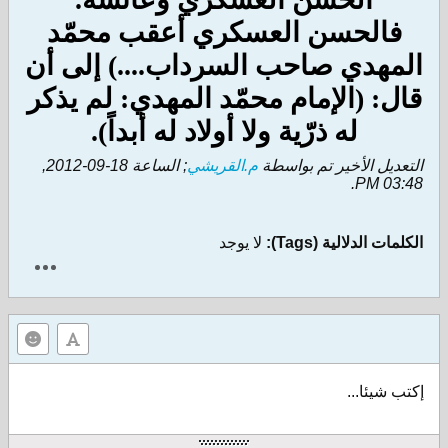
فالحسن العسكري أعقب محمّد
المهدي صاحب السرداب....) إلى أن
قال: (الإمام محمّد المهدي: لم يذكر
له ذرّية ولا أولاد له أبداً).
التعديل الأخير تم بواسطة
م.القريشي
; الساعة
18-09-2012,
.
03:48 PM
الكلمات الدلالية (Tags):
لا يوجد
إكتب شيئا...