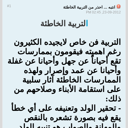
#1
انتبه ... احذر من التربية الخاطئة
23-09-2012, 02:45 PM
ا
لتربية الخاطئة
التربية فن خاص لايجيده الكثيرون
رغم اهميته فيقومون بممارسات
تقع أحياناً عن جهل وأحيانا عن غفلة
وأحيانا عن عمد وإصرار ولهذه
الممارسات الخاطئة آثار سلبية
على استقامة الأبناء وصلاحهم من
ذلك
:
-
تحقير الولد وتعنيفه على أي خطأ
يقع فيه بصورة تشعره بالنقص
والمهانة والصواب هو تنبيه الولد