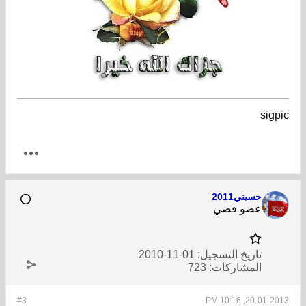
sigpic
حسيني2011
عضو فضي
تاريخ التسجيل:
01-11-2010
المشاركات:
723
#3
20-01-2013, 10:16 PM