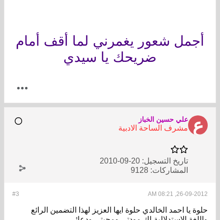
أجمل شعور يغمرني لما أقف أمام
ضريحك يا سيدي
علي حسين الخباز
مشرف الساحة الادبية
تاريخ التسجيل:
20-09-2010
المشاركات:
9128
#3
26-09-2012, 08:21 AM
حلوة يا احمد الخالدي حلوة ايها العزيز لهذا التضمين الرائع
واللغة الاستدلالية لك مودتي ومحبتي ودعائي