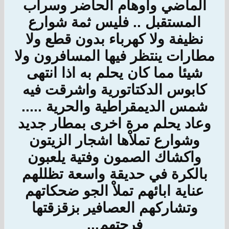
الماضي واوهام الحاضر وسراب
المستقبل .. فليس ثمة شوارع
نظيفة ولا كهرباء بدون قطع ولا
مطارات ينتظر فيها المسافرون ولا
شيئا مما كان يحلم به اذا انتهى
كابوس الدكتاتورية واشرقت فيه
شمس الديمقراطية والحرية .....
وعاد يحلم مرة اخرى بمطار جديد
وشوارع تملاْها اشجار الزيتون
واكشاك الصمون وفتية يلعبون
بالكرة في حديقة واسعة تظللهم
عناية ابائهم تملاْ الجو ضحكاتهم
وتشاركهم العصافير بزقزقتها
فرحتهم...