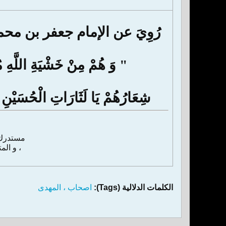
رُوِيَ عن الإمام جعفر بن محمد الص
" وَ هُمْ مِنْ خَشْيَةِ اللَّهِ مُ
شِعَارُهُمْ يَا لَثَارَاتِ الْحُسَيْن
مستدرك وسائل الشيعة : 11 
، و المتوفى سنة : 1320 هجرية 
الكلمات الدلالية (Tags):
اصحاب ، المهدی