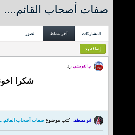
صفات أصحاب القائم....
المشاركات
آخر نشاط
الصور
إضافة رد
رد
م.القريشي
شكرا اخونا
كتب موضوع
صفات أصحاب القائم....
ابو مصطفی