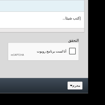
إكتب شيئا...
التحقق
محرم