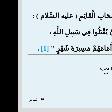
ِ الْقَائِمِ ( عليه السَّلام ) :
 يُقْتَلُوا فِي سَبِيلِ اللَّهِ ،
أَمَامَهُمْ مَسِيرَةَ شَهْرٍ "
[1]
.
اقتباس