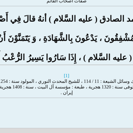
صفات أصحاب القائم
ادق ( عليه السَّلام ) أنهُ قالَ فِي أَصْحَاب
شْفِقُونَ ، يَدْعُونَ بِالشَّهَادَةِ ، وَ يَتَمَنَّوْنَ أَنْ
ِ ( عليه السَّلام ) ، إِذَا سَارُوا يَسِيرُ الرُّعْبُ 
[1]
/ 114 ، للشيخ المحدث النوري ، المولود سنة : 1254 هجرية
، طبعة : مؤسسة آل البيت ، سنة : 1408 هجرية ، قم /
إيران .