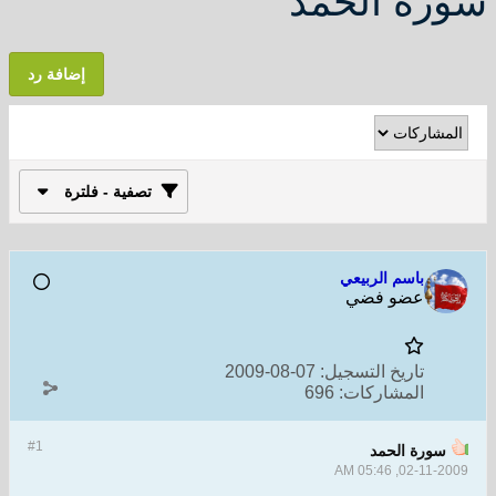
سورة الحمد
إضافة رد
تصفية - فلترة
باسم الربيعي
عضو فضي
تاريخ التسجيل:
07-08-2009
المشاركات:
696
#1
سورة الحمد
02-11-2009, 05:46 AM