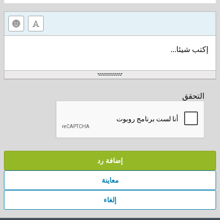
إكتب شيئا...
التحقق
إضافة رد
معاينة
إلغاء