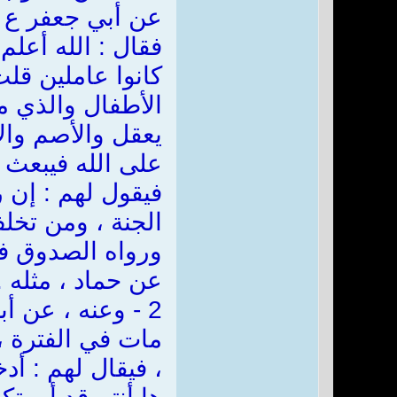
عن أبي جعفر ع ق
فقال : الله أعلم 
كانوا عاملين قلت 
الأطفال والذي م
يعقل والأصم والأ
على الله فيبعث ال
فيقول لهم : إن ر
الجنة ، ومن تخلف
ورواه الصدوق في
عن حماد ، مثله .
2 - وعنه ، عن 
مات في الفترة ، 
، فيقال لهم : أد