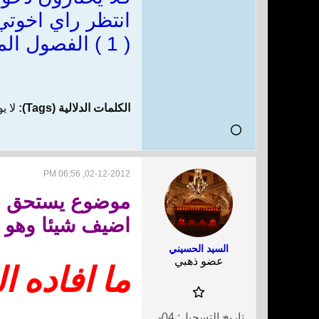
انتظر راي اخوتي
( 1 ) الفصول المهمة في معرفة الائمة ج1ص278
الكلمات الدلالية (Tags):
لا ي
02-12-2012, 06:56 PM
موضوع يستحق الر
اضيف شيئا وهو :
السيد الحسيني
عضو ذهبي
ما افاده 
تاريخ التسجيل:
04-