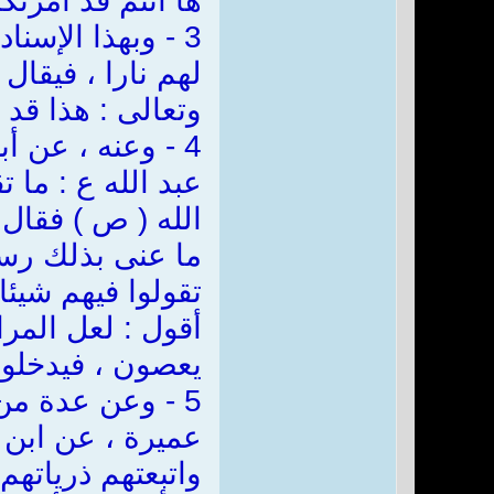
ها أنتم قد أمرتك
3 - وبهذا الإسن
لهم نارا ، فيقال
وتعالى : هذا قد
4 - وعنه ، عن أ
عبد الله ع : ما 
الله ( ص ) فقال 
ما عنى بذلك رسول
تقولوا فيهم شيئا
أقول : لعل المرا
يعصون ، فيدخلون 
5 - وعن عدة من
عميرة ، عن ابن ب
واتبعتهم ذرياتهم