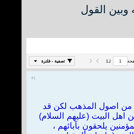
 وبين القول
فحة
لـ
1
تصفية - فلترة
#1
ُد من اصول المذهب لكن قد
ن اهل البيت (عليهم السلام)
ؤمنين يلحقون بآبائهم ،