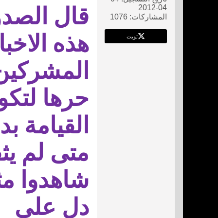
04-2012
قال الصدوق
المشاركات:
1076
هذه الاخب
تويت
المشركين و
حرها لتكو
القيامة ب
متى لم يث
شاهدوا مث
دل على