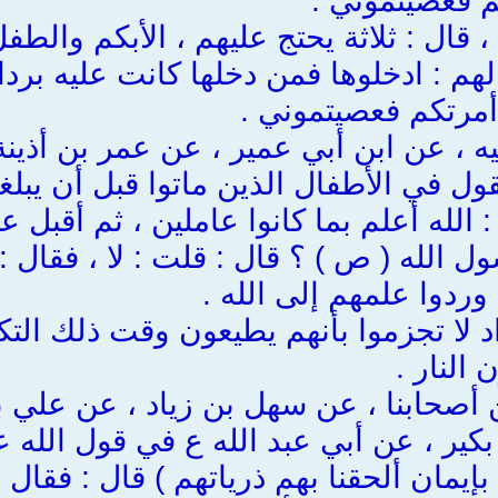
م فعصيتموني .
اد ، قال : ثلاثة يحتج عليهم ، الأبكم وا
 لهم : ادخلوها فمن دخلها كانت عليه برد
 أمرتكم فعصيتموني .
بيه ، عن ابن أبي عمير ، عن عمر بن أذين
تقول في الأطفال الذين ماتوا قبل أن يب
: الله أعلم بما كانوا عاملين ، ثم أقبل 
 الله ( ص ) ؟ قال : قلت : لا ، فقال : 
 وردوا علمهم إلى الله .
د لا تجزموا بأنهم يطيعون وقت ذلك التك
النار .
 أصحابنا ، عن سهل بن زياد ، عن علي
كير ، عن أبي عبد الله ع في قول الله عز
 بإيمان ألحقنا بهم ذرياتهم ) قال : فقال