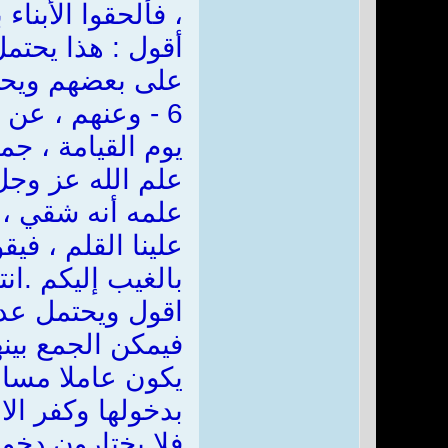
، فألحقوا الأبناء 
أقول : هذا يحتمل
على بعضهم ويحتمل
6 - وعنهم ، عن
يوم القيامة ، ج
علم الله عز وجل
علمه أنه شقي ، ام
علينا القلم ، ف
بالغيب إليكم .انته
اقول ويحتمل عدم
فيمكن الجمع بينه
يكون عاملا مساعد
بدخولها وكفر الا
فلا يختارون دخول 