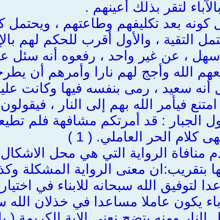
بالآباء لتقر بذلك أعينهم .
 كونه بعد تكليفهم وطاعتهم ، ويحتمل كو
 التقية ، والأول أقرب للحكم لهم بالإي
 سهل ، عن غير واحد ، رفعوه أنه سئل عن
معهم الله وأجج لهم نارا وأمرهم أن يطر
 أنه سعيد ، رمى بنفسه فيها وكانت علي
تنع فيأمر الله بهم إلى النار ، فيقولون :
يقول الجبار : قد أمرتكم مشافهة فلم تط
ى كلام الحر العاملي. ( 1 )
 منافاة الرواية التي هي محل الاشكال 
ا بتقريب:ان معنى الرواية المشكلة وكذا
ا لتوفيق الله سبحانه للابناء في اختيار
باء يكون عاملا مساعدا في خذلان الله سب
النار ومنه يتضح نعنى الاية الكريمة ( بإي