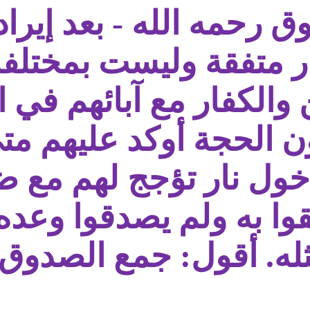
 رحمه الله - بعد إيراد 
ار متفقة وليست بمختلف
الكفار مع آبائهم في ال
ن الحجة أوكد عليهم متى
دخول نار تؤجج لهم مع 
قوا به ولم يصدقوا وعد
له. أقول: جمع الصدوق ب