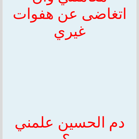
اتغاضى عن هفوات
غيري
دم
الحسين
علمني