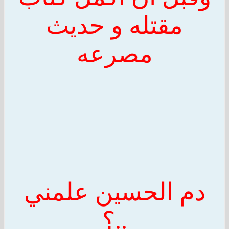
مقتله و حديث
مصرعه
دم
الحسين
علمني
..؟