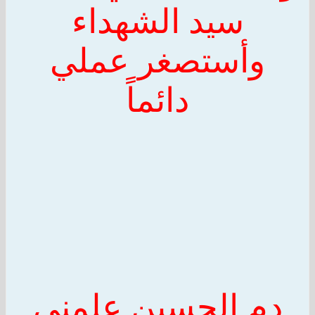
سي
د الشهداء
وأستصغر عملي
دائماً
دم
الحسين
علمني