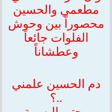
مطعمي
والحسين
محصوراً بين وحوش
الفلوات جائعاً
وعطشاناً
دم
الحسين
علمني
..؟
وحتى البسمة