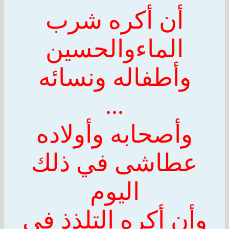
أن أكره شرب
الماء
والحسين
وأطفاله ونسائه
...
وأصحابه وأولاده
عطاشى في ذلك
اليوم
وأن أكره التلذذ في