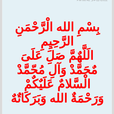
14-11-2012, 08:42 PM
بِسْمِ
الله
الْرَّحْمَنِ
الرَّحِيِمِ
الَلَّهٌمَّ صَلَِ عَلَىَ
مٌحَمَّدْ وَآلِ مُحّمَّدْ
الْسَّلامٌ عَلَيٌكٌمْ
وَرَحْمَةٌ
ال
ل
ه وَبَرَكَاتٌهٌ