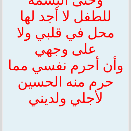
للطفل لا أجد لها
محل في قلبي ولا
على وجهي
وأن أحرم نفسي مما
حرم منه
الحسين
لأجلي ولديني