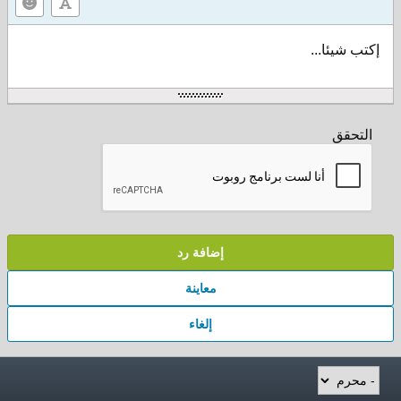
إكتب شيئا...
التحقق
إضافة رد
معاينة
إلغاء