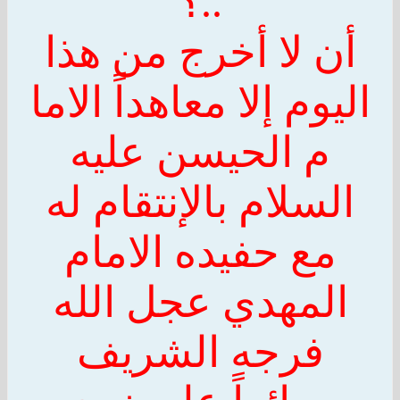
..؟
أن لا أخرج من هذا
اليوم إلا معاهداً
الاما
م
الحيس
ن
عليه
السلام بالإنتقام له
مع حفيده
ال
مام
المهدي عجل
ال
له
فرجه الشريف