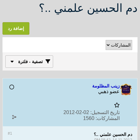
دم الحسين علمني ..؟
إضافة رد
تصفية - فلترة
زينب المظلومة
عضو ذهبي
تاريخ التسجيل:
02-02-2012
المشاركات:
1560
#1
دم الحسين علمني ..؟