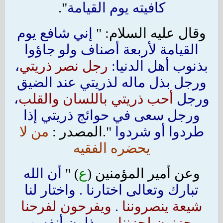
كافيته يوم القيامة
".
وقال عليه السلام: "
إني شافع يوم
القيامة لأربعة أصناف ولو جاؤوا
بذنوب أهل الدنيا:
رجل نصر ذريتي
،
ورجل بذل ماله لذريتي عند الضيق
ورجل
أحب ذريتي باللسان والقلب
،
ورجل سعى في حوائج ذريتي إذا
طردوا أو شردوا
".المصدر :
من لا
يحضره الفقيه
وعن أمير المؤمنين (
ع
) "
أن الله
تبارك وتعالى اختارنا . واختار لنا
شيعة ينصروننا
.
ويفرحون لفرحنا
ويحزنون لحزننا
.ويبذلون أنفسهم