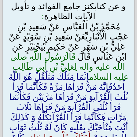
و عن كتاب
كنز جامع الفوائد و تأويل
الآيات الظاهرة
:
مُحَمَّدُ بْنُ الْعَبَّاسِ عَنْ سَعِيدِ بْنِ
عَجْبٍ الْأَنْبَارِيِّ
عَنْ سَعِيدِ بْنِ سُوَيْدٍ عَنْ
عَلِيِّ بْنِ سَهَرٍ عَنْ حَكِيمِ بْنِ
جُبَيْرٍ عَنِ
ابْنِ عَبَّاسٍ قَالَ
قَالَ
رَسُولُ اللَّهِ صلى
الله عليه واله لِعَلِيِّ بْنِ أَبِي طَالِبٍ
عليه السلام
إِنَّمَا مَثَلُكَ مَثَلُ
قُلْ هُوَ اللَّهُ
أَحَدٌ
فَإِنَّهُ مَنْ قَرَأَهَا مَرَّةً فَكَأَنَّمَا قَرَأَ
ثُلُثَ الْقُرْآنِ
وَ مَنْ قَرَأَهَا مَرَّتَيْنِ فَكَأَنَّمَا
قَرَأَ ثُلُثَيِ الْقُرْآنِ
وَ مَنْ قَرَأَهَا ثَلَاثَ
مَرَّاتٍ فَكَأَنَّمَا قَرَأَ الْقُرْآنَ
كُلَّهُ وَ كَذَلِكَ
أَنْتَ مَنْ
أَحَبَّكَ بِقَلْبِهِ كَانَ لَهُ ثُلُثُ ثَوَابِ