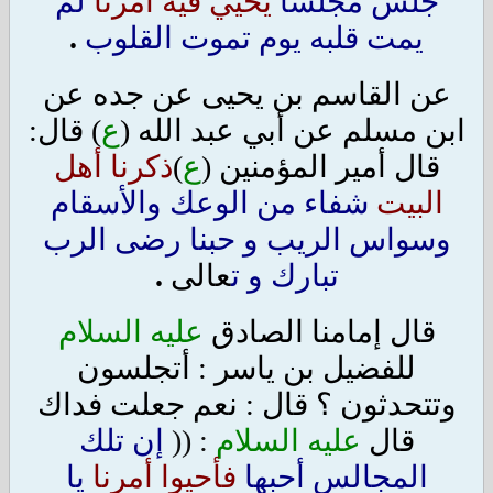
جلس مجلسا
يحيي فيه أمرنا
لم
يمت قلبه يوم تموت القلوب
.
عن القاسم بن يحيى عن جده عن
ابن مسلم عن أبي عبد الله (
ع
) قال:
قال أمير المؤمنين (
ع
)
ذكرنا أهل
البيت
شفاء من الوعك والأسقام
وسواس الريب و حبنا رضى الرب
تبارك و ت
عالى
.
قال إمامنا الصادق
عليه السلام
للفضيل بن ياسر : أتجلسون
وتتحدثون ؟ قال : نعم جعلت فداك
قال
عليه السلام
: ((
إن تلك
المجالس أحبها
فأحيوا أمرنا
يا