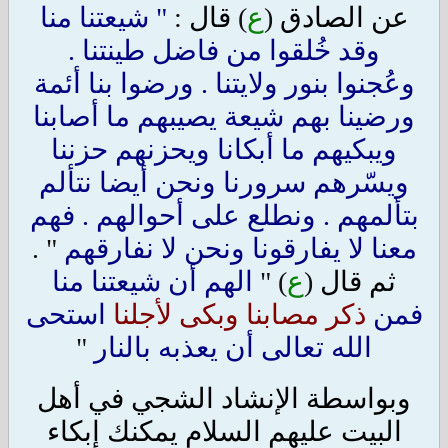
عن الصادق
(
ع
)
قال
:
" شيعتنا منا
وقد خُلقوا من فاضل طينتنا .
وعُجنوا بنور ولايتنا . ورضوا بنا أئمة
ورضينا بهم شيعة يصيبهم ما أصابنا
ويبكيهم ما أبكانا ويحزنهم حزننا
ويسّرهم سرورنا ونحن أيضا نتألم
بتألمهم . ونطلع على أحوالهم . فهم
معنا لا يفارقونا ونحن لا نفارقهم
" .
ثم قال
(
ع
) "
الهم أن شيعتنا منا
فمن
ذكر مصابنا وبكى لأجلنا
استحى
الله تعالى أن يعذبه بالنار
"
وبواسطة الإنشاد الشجي في أهل
البيت عليهم السلام يمكنك إبكاء