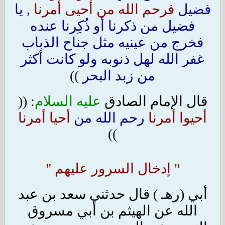
فضيل
فرحم الله من أحيى أمرنا
, يا
فضيل من ذكرنا أو ذُكِرنا عنده
فخرج من عينيه مثل جناح الذباب
غفر الله لهل ذنوبه ولو كانت أكثر
من زبد البحر
))
قال الإمام الصادق
عليه السلام
: ((
أحيوا أمرنا
رحم الله من
أحيا أمرنا
))
" إدخال السرور عليهم "
أبي (رهـ ) قال حدثني سعد بن عبد
الله عن الهيثم بن أبي مسروق