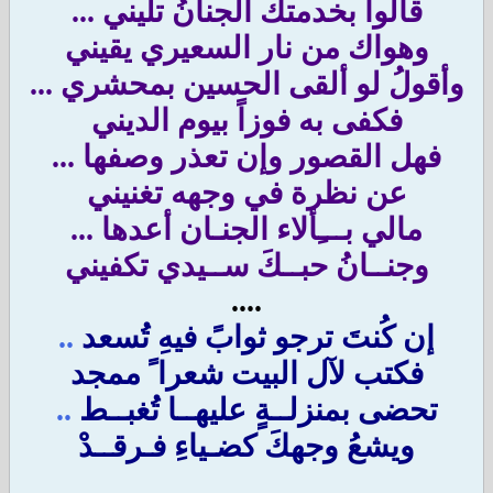
قالوا بخدمتك الجنانُ تليني ...
وهواك من نار السعيري يقيني
وأقولُ لو ألقى الحسين بمحشري ...
فكفى به فوزاً بيوم الديني
فهل القصور وإن تعذر وصفها ...
عن نظرة في وجهه تغنيني
مالي بـــِألاء الجنـان أعدها ...
وجنــانُ حبــكَ ســيدي تكفيني
....
إن كُنتَ ترجو ثوابً فيهِ تُسعد
..
فكتب لآل البيت شعرا ً ممجد
تحضى بمنزلــةٍ عليهــا تُغبــط
..
ويشعُ وجهكَ كضـياءِ فـرقــدْ