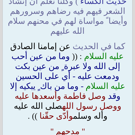
حديث الكساء
) وكلنا نعلم أن إنشاد
الشعر فيهم فيه رضاهم وسرورهم
وأيضا ً مواساة لهم في محنهم سلام
الله عليهم
كما في الحديث
عن إمامنا الصادق
عليه السلام
: ((
وما من عين أحب
إلى الله ولا عبرة ٍ من عين بكت
ودمعت عليه - أي على الحسين
عليه السلام
- وما من باك ٍ يبكيه إلا
وقد
وصل فاطمة وأسعدها عليه
ووصل رسول الله
صلى الله عليه
وأله وسلم
وأدّى حقّنا
)) .
" مدحهم "