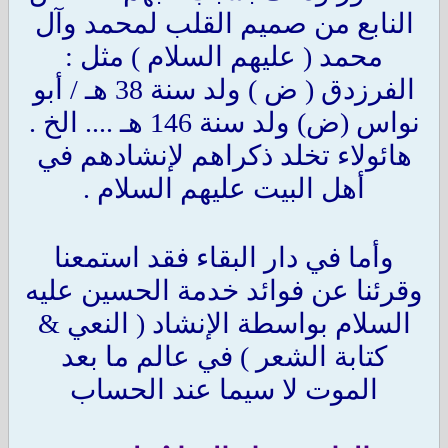
النابع من صميم القلب لمحمد وآل
محمد ( عليهم السلام ) مثل :
الفرزدق ( ض )
ولد سنة 38 هـ / أبو
نواس (ض) ولد سنة 146 هـ .... الخ .
هائولاء تخلد ذكراهم لإنشادهم في
أهل البيت عليهم السلام .
وأما في دار البقاء فقد استمعنا
وقرئنا عن فوائد خدمة الحسين عليه
السلام بواسطة الإنشاد ( النعي &
كتابة الشعر ) في عالم ما بعد
الموت لا سيما عند الحساب