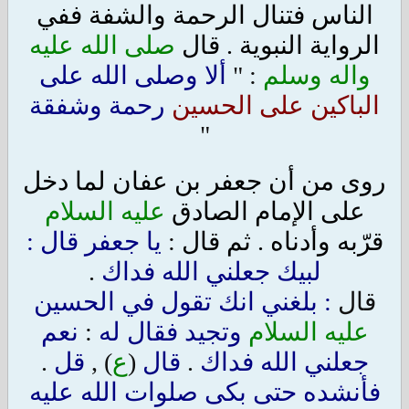
الناس فتنال الرحمة والشفة ففي
الرواية النبوية . قال
صلى الله عليه
واله وسلم
: "
ألا وصلى الله على
الباكين على الحسين
رحمة وشفقة
"
روى من أن جعفر بن عفان لما دخل
على الإمام الصادق
عليه السلام
قرّبه وأدناه . ثم قال
:
يا جعفر قال :
لبيك جعلني الله فداك
.
قال
: بلغني انك تقول في الحسين
عليه السلام
وتجيد فقال له
:
نعم
جعلني الله فداك
.
قال
(
ع
) ,
قل
.
فأنشده حتى بكى صلوات الله عليه