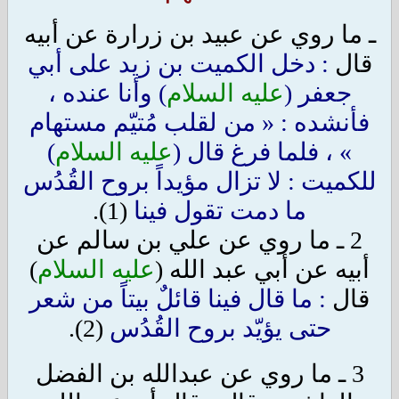
ـ ما روي عن عبيد بن زرارة عن أبيه
قال
: دخل الكميت بن زيد على أبي
جعفر (
عليه السلام
) وأنا عنده ،
فأنشده : « من لقلب مُتيّم مستهام
» ، فلما فرغ قال (
عليه السلام
)
للكميت : لا تزال مؤيداً بروح القُدُس
ما دمت تقول فينا
(1).
2 ـ ما روي عن علي بن سالم عن
أبيه عن أبي عبد الله (
عليه السلام
)
قال
: ما قال فينا قائلٌ بيتاً من شعر
حتى يؤيّد بروح القُدُس
(2).
3 ـ ما روي عن عبدالله بن الفضل