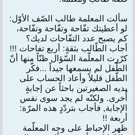
سألت المعلمة طالب الصّف الأوّل:
لو أعطيتك تفّاحة وتفّاحة وتفّاحة،
كم يصبح عدد التفّاحات لديك؟
أجاب الطّالب بثقةٍ: أربع تفاحات !!!
كرّرت المعلّمة السّؤال ظنّاً منها أنّ
الطّفل لم يسمعها جيداً ...فكّر
الطّفل قليلاً وأعاد الحساب على
يديه الصغيرتين باحثاً عن إجابةٍ
أُخرى. ولكنّه لم يجد سوى نفس
الإجابة, فأجاب بتردّدٍ هذه المرّة:
أربعة !!
ظهر الإحباط على وجه المعلّمة