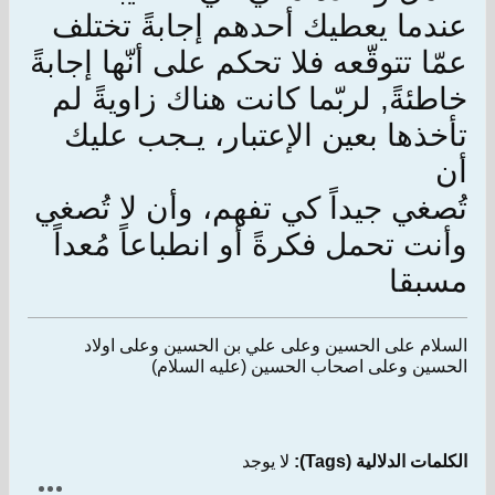
عندما يعطيك أحدهم إجابةً تختلف
عمّا تتوقّعه فلا تحكم على أنّها إجابةً
خاطئةً, لربّما كانت هناك زاويةً لم
تأخذها بعين الإعتبار، يـجب عليك
أن
تُصغي جيداً كي تفهم، وأن لا تُصغي
وأنت تحمل فكرةً أو انطباعاً مُعداً
مسبقا
السلام على الحسين وعلى علي بن الحسين وعلى اولاد
الحسين وعلى اصحاب الحسين (عليه السلام)
الكلمات الدلالية (Tags):
لا يوجد