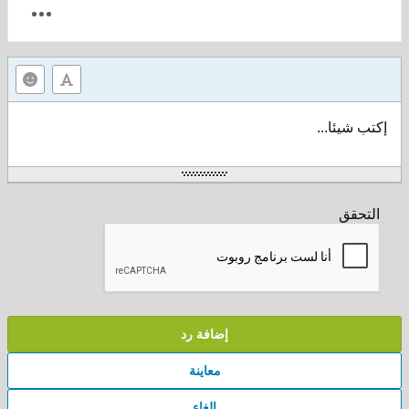
إكتب شيئا...
التحقق
إضافة رد
معاينة
إلغاء