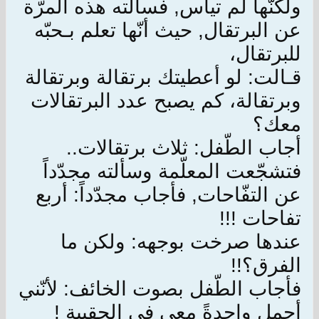
ولكنّها لم تيأس, فسألته هذه المرّة
عن البرتقال, حيث أنّها تعلم بـحبّه
للبرتقال،
قـالت: لو أعطيتك برتقالة وبرتقالة
وبرتقالة، كم يصبح عدد البرتقالات
معك؟
أجاب الطّفل: ثلاث برتقالات..
فتشجّعت المعلّمة وسألته مجدّداً
عن التفّاحات, فأجاب مجدّداً: أربع
تفاحات !!!
عندها صرخت بوجهه: ولكن ما
الفرق؟!!
فأجاب الطّفل بصوت الخائف: لأنّني
أحمل واحدةً معي في الحقيبة !