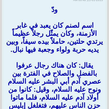
21-01-2013, 09:48 AM
ودّ
اسم لصنم كان يعبد في غابر
الأزمنة، وكان يمثّل رجلاً عظيماً
يرتدي حلتين، حاملاًَ بيده سيفاً، وبين
يديه حربة ولواء وجعبة فيها نبال.
يقال: كان هناك رجال عرفوا
بالفضل والصلاح في الفترة بين
عصري آدم أبي البشر عليه السلام
ونوح عليه السلام، وقيل: كانوا من
أولاد آدم عليه السلام، فلما ماتوا
حزن الناس عليهم، فتغلغل إبليس