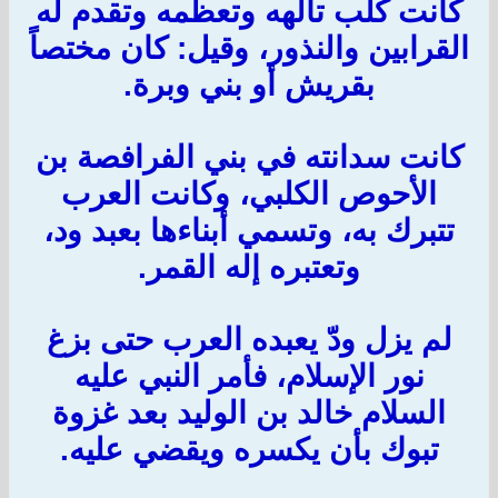
كانت كلب تألّهه وتعظمه وتقدم له
القرابين والنذور، وقيل: كان مختصاً
بقريش أو بني وبرة.
كانت سدانته في بني الفرافصة بن
الأحوص الكلبي، وكانت العرب
تتبرك به، وتسمي أبناءها بعبد ود،
وتعتبره إله القمر.
لم يزل ودّ يعبده العرب حتى بزغ
نور الإسلام، فأمر النبي عليه
السلام خالد بن الوليد بعد غزوة
تبوك بأن يكسره ويقضي عليه.