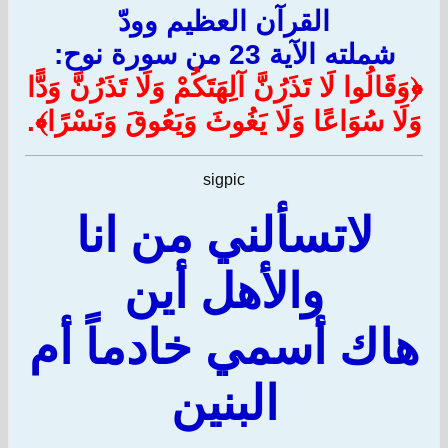
القرآن العظيم وودّ
شملته الآية 23 من سورة نوح:
﴿وَقَالُوا لَا تَذَرُنَّ آلِهَتَكُمْ وَلَا تَذَرُنَّ وَدًّا
وَلَا سُوَاعًا وَلَا يَغُوثَ وَيَعُوقَ وَنَسْرًا﴾.
sigpic
لاتسألني من انا
والأهل أين
هاك أسمي خادماً أم
البنين