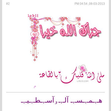
#2
08-03-2013, 04:54 PM
م
هـ,ـمـ,ـسـ,ـ آلـ,ـۅآسـ,ـطـ,ـيـ,ـ