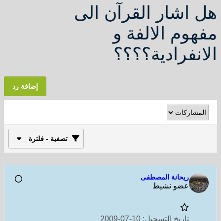
هل اشار القرآن الى
مفهوم الالفة و
الانفرادية؟؟؟؟
إضافة رد
تصفية - فلترة
ريحانة المصطفى
عضو نشيط
تاريخ التسجيل:
10-07-2009