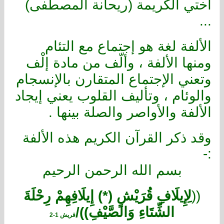
أختي الكريمة (ريحانة المصطفى)
...
الألفة لغة هو إجتماع مع التئام
ومنها الألفة ، وألّف من مادة إلْف
وتعني الإجتماع المتقارن بالإنسجام
والوئام ، وتأليف القلوب يعني إيجاد
الألفة والأواصر والصلة بينها .
وقد ذكر القرآن الكريم هذه الألفة
:-
بسم الله الرحمن الرحيم
((
لِإِيلَافِ قُرَيْشٍ
(*)
إِيلَافِهِمْ رِحْلَةَ
الشِّتَاءِ وَالصَّيْفِ))/
قريش 1-2