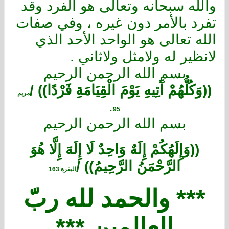
والله سبحانه وتعالى هو الفرد وقد
تفرد بالأمر دون غيره ، وفي صفات
الله تعالى هو الواحد الأحد الذي
لانظير له ولامثل ولاثاني .
بسم الله الرحمن الرحيم
((
وَكُلُّهُمْ آَتِيهِ يَوْمَ الْقِيَامَةِ
فَرْدًا
)) /
مريم
.
95
بسم الله الرحمن الرحيم
((وَإِلَهُكُمْ إِلَهٌ
وَاحِدٌ
لَا إِلَهَ إِلَّا هُوَ
الرَّحْمَنُ الرَّحِيمُ
)) /
البقرة
163
*** والحمد لله ربّ
العالمين ***