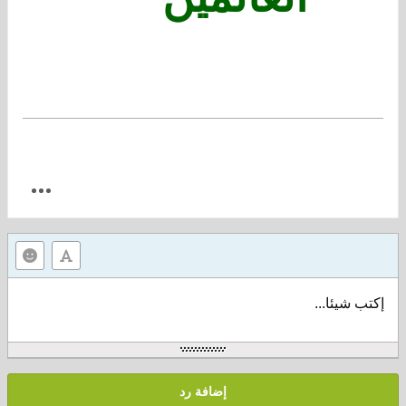
إكتب شيئا...
إضافة رد