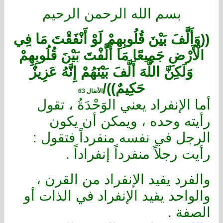
بسم الله الرحمن الرحيم
((وَأَلَّفَ بَيْنَ قُلُوبِهِمْ
لَوْ أَنْفَقْتَ
مَا فِي
الْأَرْضِ جَمِيعًا مَا أَلَّفْتَ بَيْنَ قُلُوبِهِمْ
وَلَكِنَّ اللَّهَ أَلَّفَ بَيْنَهُمْ إِنَّهُ عَزِيزٌ
حَكِيمٌ))/
الأنفال 63
أما الإنفراد يعني الوَحْدَةُ ، تقول
رأيته وحده ، ويمكن أن يكون
الرجل في نفسه منفرداً فتقول :
رأيت رجلاً منفرداً إنفراداً .
والفرد يفيد الإنفراد من القرن ،
والواحد يفيد الإنفراد في الذات أو
الصفة .