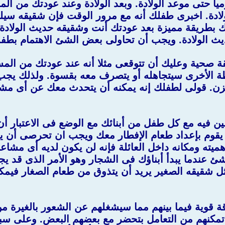
يوميا حتى موعد الولادة. وبعد الولادة وعند عودتك م
لادة. اخبرى طفلك أنه مع مرور الوقت فإن شقيقه سيلع
لك بطريقة مميزة بعد عودتك أنت وشقيقه حديث الولاد
ديث الولادة. ويجب أن تحاولى بعض الشئ الاهتمام بطفلك
صحية وعليك أن تتوقعى مثلا أنه عند عودتك من الم
 الأخرى سيتجاهله أو يتصرف معه بقسوة. ولذلك يجب 
. قولى لطفلك إنه يمكنه أن يتحدث معك عن أى مشاعر
يه مع كل طفل من أبنائك مع الوضع فى الاعتبار أن 
يقوم بإعداد طعام الإفطار معك ويجب ان تحرصى أن ي
ميته ومكانه داخل العائلة فإنه لن يكون لديه أى مشاع
عندما يبدأ أبناؤك فى الشجار وهو الأمر الذى قد يجع
ثل شقيقه الصغير يريد أن يتذوق من طعام الصغار فيمك
 قوية فيما بينهم مما سيشغلهم عن الشعور بالغيرة م
مكنهم من التعامل بتحضر مع بعضهم البعض. وعلى سبيل 