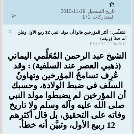
تاريخ التسجيل:
19-11-2010
المشاركات:
171
#1
المُعَلِّمي : أكثر المؤرخين قالوا أن مولد النبي 12 ربيع الأول وتبيَّن
أنه خطأ (وثيقة)
28-04-2013, 08:53 PM
الشيخ عبد الرحمن المُعَلِّمي اليماني
(ذهبي العصر عند السلفية) : وقد
عُرِف تسامحُ المؤرخين وتهاونُ
السلف في ضبط الولادة، وحسبك
أن المؤرخين لم يضبطوا مولد النبي
صلى الله عليه وآله وسلم ولا تاريخ
وفاته على التحقيق، بل قال أكثرهم
12 ربيع الأول، وتبيَّن أنه خطأ.