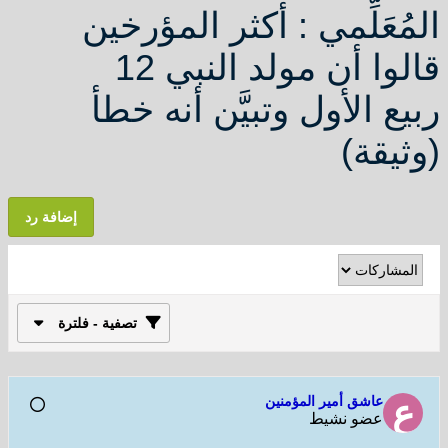
لمُعَلِّمي : أكثر المؤرخين
قالوا أن مولد النبي 12
بيع الأول وتبيَّن أنه خطأ
وثيقة)
إضافة رد
تصفية - فلترة
عاشق أمير المؤمنين
عضو نشيط