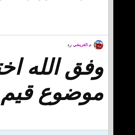
رد
م.القريشي
وفق الله اخت
موضوع قيم