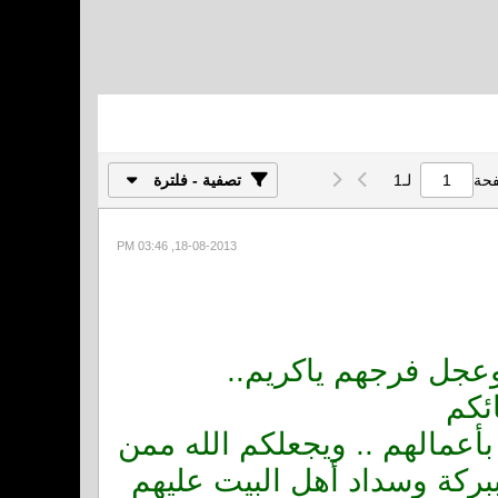
فحة
لـ
1
تصفية - فلترة
18-08-2013, 03:46 PM
عجل فرجهم ياكريم..
ئكم
بأعمالهم .. ويجعلكم الله ممن
بركة وسداد أهل البيت عليهم