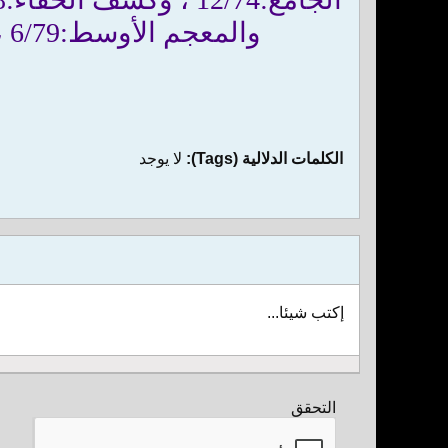
والمعجم الأوسط:6/79 ، وجامع الأحاديث/185، والوسيط:2/44 ، والكشف والبيان:3/300 .
الكلمات الدلالية (Tags):
لا يوجد
إكتب شيئا...
التحقق