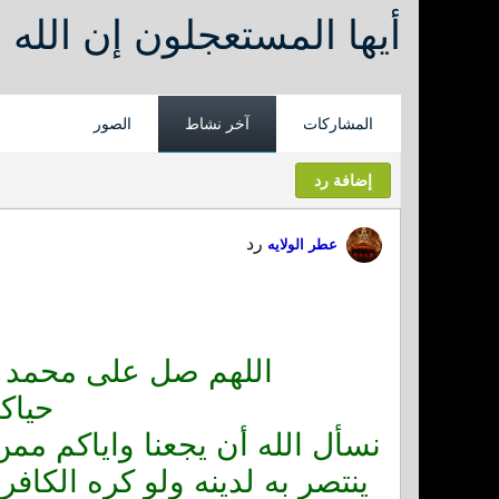
أيها المستعجلون إن الله ل
المشاركات
آخر نشاط
الصور
إضافة رد
رد
عطر الولايه
اللهم صل على محمد و
حياك
نسأل الله أن يجعنا واياكم ممن
ينتصر به لدينه ولو كره الكاف