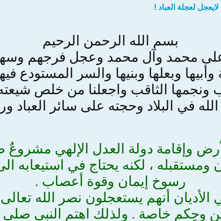
لايعجل لعجلة العباد !
بسم الله الرحمن الرحيم
على محمد وآل محمد وعجل فرجهم وسه
بيها وبعلها وبنيها والسر المستودع في
ونجمها الثاقب واجعلنا من خلص شيعته وم
لله في البلاد وحجته على سائر العباد ور
رض وإقامة دولة العدل الإلهي مشروعٌ 
 ومستقبله ، لكنه يحتاج في استيعابه ا
رسوخ إيمان وقوة أعصاب .
لأديان أنهم يستعجلون نصر الله تعالى وع
 وحِكم خاصة . ولذلك اهتم النبي صلى ال