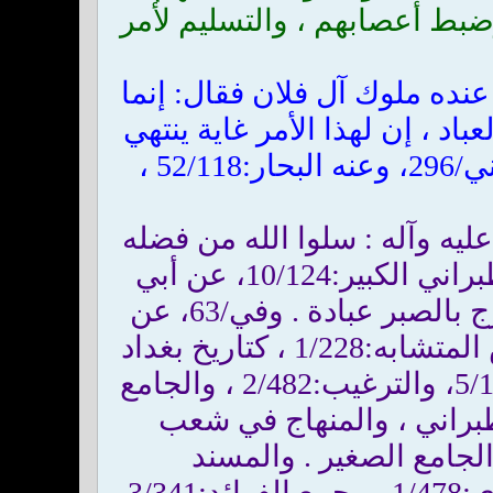
ضبط أعصابهم ، والتسليم لأمر
 ذكرنا عنده ملوك آل فلان فقال: إنما
اد ، إن لهذا الأمر غاية ينتهي
إليها ، فلو قد بلغوها لم يستقدموا ساعة ولم يستأخروا ) . ومثله النعماني/296، وعنه البحار:52/118 ،
لى الله عليه وآله : سلوا الله من فضله
، فإن الله عز وجل يجب أن يسأل ، وأفضل العبادة انتظار الفرج). والطبراني الكبير:10/124، عن أبي
الأحوص عن عبد الله ، ومسند الشهاب:1/62 ، عن ابن عمر: انتظار الفرج بالصبر عبادة . وفي/63، عن
ابن عباس ، وتاريخ بغداد:2/154، عن أنس: انتظار الفرج عبادة . وتلخيص المتشابه:1/228 ، كتاريخ بغداد
، ومصابيح البغوي:2/140، كالترمذي ، من حسانه ، ومثله جامع الأصول:5/19، والترغيب:2/482 ، والجامع
وامع:1/547 ، عن الترمذي والطبراني ، والمنهاج في شعب
الشهاب ، وفيض القدير:3/51 و/52 و:4/108 ، عن الجامع الصغير . والمسند
الجامع:12/74 ، وكشف الخفاء:1/558 ، عن ابن مسعود ، وتفسير الماوردي:1/478 ، وجمع الفوائد:3/341،