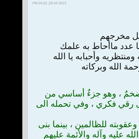
29-04-2013, 04:29 PM
ل مخرجهم
ها عدد ماأحاط به علمك
نتظريه وأحبابه يا الله
حمة الله وبركاته
ضخمٌ ، وهو جزءٌ أساسي من
لى رقي فكري ، وفي تحمله الى
قوبته للظالمين ، بينما بنى
له عليه وآله والأئمة عليهم