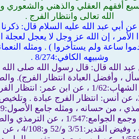
وسيع أفقهم العقلي والذهني والشعوري و
الله تعالى وانتظار الفرج .
، عن مُهزَّم ، عن أبي عبد الله عليه السلام قال:
أمر ، إن الله عز وجل لا يعجل لعجلة العب
وشبيهه الكافي:8/274 .
 الترمذي:5/565 ، عن عبد الله قال: قال رسول الله ص
الصغير:1/416 كتاريخ بغداد . وجمع الج
الإيمان:3/376 ، ك