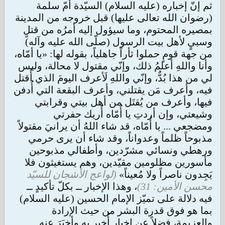
ثم إنّ إخباره (عليه السلام) السيّدة أُمّ سلمة
(رضوان الله تعالى عليها) قبل خروجه من المدينة
بمصيره المحتوم، وما سيؤول إليه أمرُه من قتلٍ
وسبيٍ لأهل بيت الرسول (صلّى الله عليه وآله)
من جهة قومٍ حملوا ثأراً جاهلياً، بقوله لها: «يا أمّاه،
وأنا واللهِ أعلمُ ذلك، وإنّي مقتول لا محالة، وليس
لي من هذا بُدٌّ، وإنّي واللهِ لَأعرف اليومَ الذي أُقتل
فيه، وأعرف مَن يقتلني، وأعرف البقعة التي أُدفن
فيها، وأعرف من يُقتَل من أهل بيتي وقرابتي
وشيعتي، وإن أردتِ يا أُمّاه أُريك حفرتي
ومضجعي ... يا أُمّاه، قد شاء اللهُ أن يرانيَ مقتولاً
مذبوحاً ظلماً وعدواناً، وقد شاء أن يرى حرمي
ورهطي ونسائي مشرّدين، وأطفالي مذبوحين
مأسورين مظلومين مقيّدين، وهم يستغيثون فلا
يَجِدون ناصراً ولا مُعيناً»
(لواعج الأشجان للسيّد
محسن الأمين: 31)
، وهذا الإخبار ــ بكلّ تأكيدٍ ــ
فيه دلالة على تميّز الإمام الحسين (عليه السلام)
بما هو فوق قدرة البشر من حيث الإرادة
والعزيمة، فضلاً عن إخبارٍ أُخبِر به وأخبَرَ عنه.