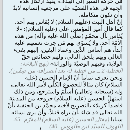
في حركة السير إلى الهدف، يفيد ارتكاز هذه
الجهة في هذه القضيّة على مرجعية إنسانية لابدّ
وأن تكون متكاملة.
إنّ أهل البيت (عليهم السلام) لا يُقاس بهم أحد،
كما قال أمير المؤمنين علي (عليه السلام): «لا
يُقاس بآل محمّدٍ (صلّى الله عليه وآله) من هذه
الأمّة أحد، ولا يُسوّى بهم مَن جرت نعمتهم عليه
أبداً، هم أساس الدِّين وعماد اليقين، إليهم يفيء
الغالي وبهم يلحق التالي، ولهم خصائص حقّ
الولاية، وفيهم الوصيّة والوراثة»
(نهج البلاغة:
الخطبة 2 ــ من خطبة له بعد انصرافه من صِفّين)
.
ونحن نعرف تماماً أنّ الإمام الحسين (عليه
السلام) كان مثالاً للخضوع الكلّي لأمر الله تعالى،
وله (سبحانه وتعالى) أسلَمَ واسترجع، ومن ذلك
استهلّ الحسين (عليه السلام) خروجه من المدينة
قاصداً كربلاء بالتصريح لأخيه محمّد بن الحنفية بأنّ
الله تعالى قد شاء بأن يراه قتيلاً، وأن يرى نسائه
سبايا
(مقتل الحسين (عليه السلام) للمقرّم: 65،
اللهوف للسيّد ابن طاووس: 40)
.