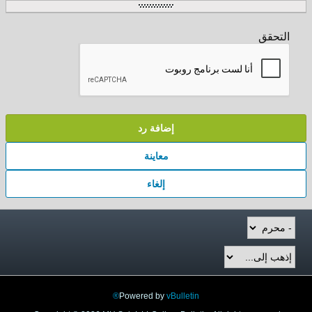
التحقق
إضافة رد
معاينة
إلغاء
Powered by
vBulletin®