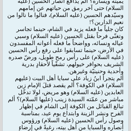
يمينه ويساره؟ ألم يدافع أنصار الحسين (عليه
السلام) حتى آخر رمق من حياتهم عن إمامهم
وسيّدهم الحسين (عليه السلام)، فنالوا ما نالوا من
نعيم الدارين؟!
كان جلياً ما فعله يزيد في الشام، حينما تجاسر
وتغنّى فرحاً بقتل الحسين (عليه السلام) وسبي
عياله ونسائه، وواضحاً ما فعله أعوانه المفسدون
في الأرض، حينما تسابقوا على رفع رأس الحسين
(عليه السلام) على رأس رمح طويل، ورضّ صدره
الشريف بحوافر خيولهم، تشفّياً لأحقادٍ بدرية
وأحدية وحنينيّة وغيرهن.
ألم يتجرأ ابنُ زياد على سبايا أهل البيت (عليهم
السلام) في الكوفة؟ ألم يقصد قتلَ الإمام زين
العابدين (عليه السلام) وهو مريض، لولا تدخّل
مباشر من عمّته السيدة زينب (عليها السلام)؟ ألم
تبالغ القبائل من الكوفة إلى الشام في إظهار
الفرح ونشر الزينة وابتداع يوم عيد، بمناسبة
وصول رأس الحسين (عليه السلام) ورؤوس
أنصاره والسبايا من أهل بيته، رغبةً في إرضاء