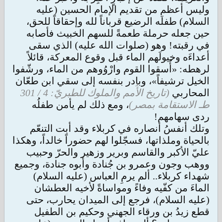
وليس أعظم من تقديم الإمام الحسين (عليه
السلام) طفلَه الرضيع قرباناً لله وإحقاقاً للحق،
حين جعله حرملة طعمةً للسهم الخبيث فأصابه
في رقبته! وهو (صلوات الله عليه) الذي سقى
أعداءَه وخيولَهم الماء قبل وقوع المعركة، قائلاً
لرهطه: «أُسقوا القوم وارْوُوهم من الماء، ورشّفوا
الخيل ترشيفاً»، وبادر بنفسه إلى سقي ابن طعّان
المحاربي
(تاريخ الأُمم والملوك للطبريّ: 4 / 301
طـ الاستقامة بمصر)
، ومع ذلك لم يأمن طفلُه
ردى سهامهم!
وتلك أنفسُ أنصاره في كربلاء وقد أبت التنعّم
بالحياة وملذاتها، فسجّلوا لهم حضوراً خالداً، وهكذا
عليّ الأكبر والقاسم وبرير وزهير والحرّ وحبيب
ووهب وجون وعمرو بن جُنادة وأبوه جنادة، وجميع
شهداء كربلاء.. ألم يرمِ العباس (عليه السلام)
الماءَ من كفّيه وفاءً ومواساةً لأخيه العطشان
(عليه السلام)، فرجع إلى الميدان يحارب، حتى
قطع زيدُ بن ورقاء الجهني وحكيم بن الطفيل