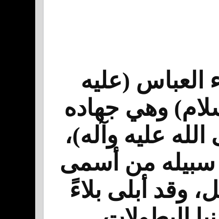
 العباس (عليه
سلام) وهي جهاده
له عليه وآله)،
ي سبيله من أسمى
، وقد أبلى بلاءً
يا البطولات.