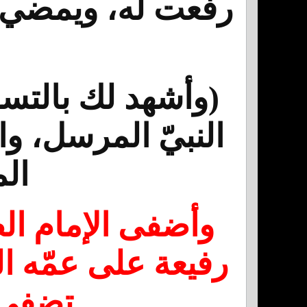
رفعت له، ويمضي سل
(وأشهد لك بالتسل
النبيّ المرسل، و
الم
وأضفى الإمام ال
رفيعة على عمّه ا
تضفى 