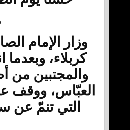
د
وزار الإمام الص
كربلاء، وبعدما ا
والمجتبين من أص
العبّاس، ووقف على
التي تنمّ عن س