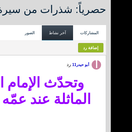
حصرياً: شذرات من سيرة 
المشاركات
آخر نشاط
الصور
إضافة رد
رد
أبو حيدر11
وتحدّث الإمام 
الماثلة عند عمّه