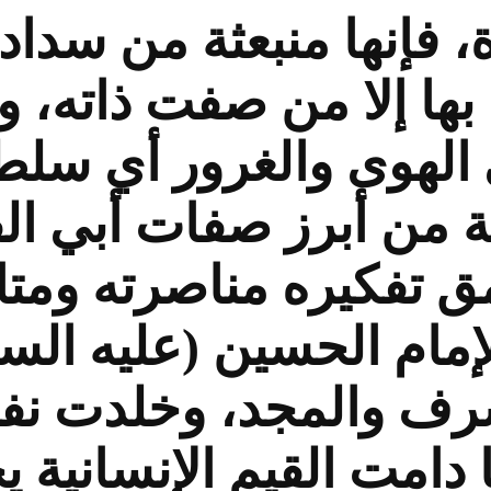
رة، فإنها منبعثة من سداد
ف بها إلا من صفت ذاته،
الهوى والغرور أي سلط
ة من أبرز صفات أبي ا
ق تفكيره مناصرته ومتاب
لإمام الحسين (عليه السل
لشرف والمجد، وخلدت ن
ا دامت القيم الإنسانية 