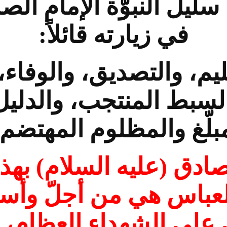
يل النبوّة الإمام الصا
في زيارته قائلاً:
يم، والتصديق، والوفاء
السبط المنتجب، والدليل
بلّغ والمظلوم المهتضم.
صادق (عليه السلام) بهذ
لعباس هي من أجلّ وأس
على الشهداء العظام، 