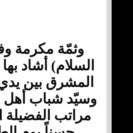
وثمّة مكرمة وف
السلام) أشاد بها
المشرق بين يدي 
وسيّد شباب أهل ا
مراتب الفضيلة الت
حسناً يوم الط