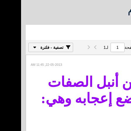
فحة
لـ
1
تصفية - فلترة
22-05-2013, 11:45 AM
ن أنبل الصفات
وضع إعجابه وهي: