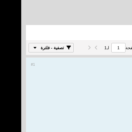
فحة
لـ
1
تصفية - فلترة
#1