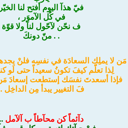
فيّ هذآ اليوم أفتح لنا الخيّر
في كٌل الآموَر ،
ف نحّن لآحّول لنآ ولا قوّة
. . منّ دونكَ
مَن لا يملِك السعادَة في نفسِه فلنْ يجدها
لِذا تعلّم كيفَ تكونُ سعيداً حتى لَو كنت
فإذا أسعدتَ نفسَك إستطعت إسعادَ مَن 
فَ التغيير يبدأ مِن الداخِل ..
دآئماً كن محآطاً ب آلآمل
..