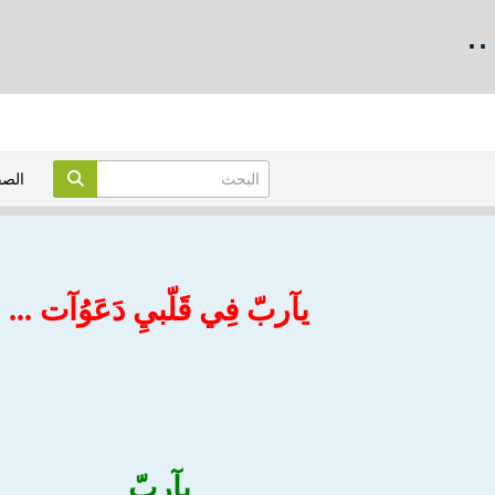
.
الص
يآربّ فِي قَلّبيِ دَعَوُآت ...
يآربّ