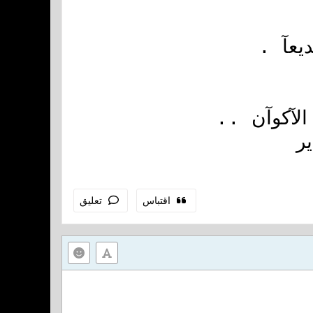
ديعآ .
الآكوآن ..
ير
اقتباس
تعليق