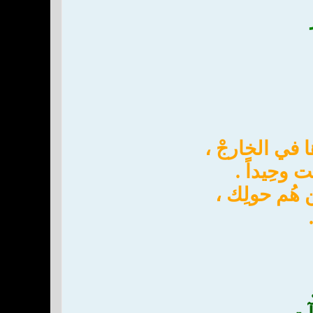
 في الخارجْ ،
 وحِيداً .
هُم حولِك ،