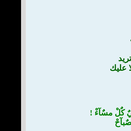
ريد
ا عليك
ٌ كٌلْ مسٌآءْ !
صٌبآحْ