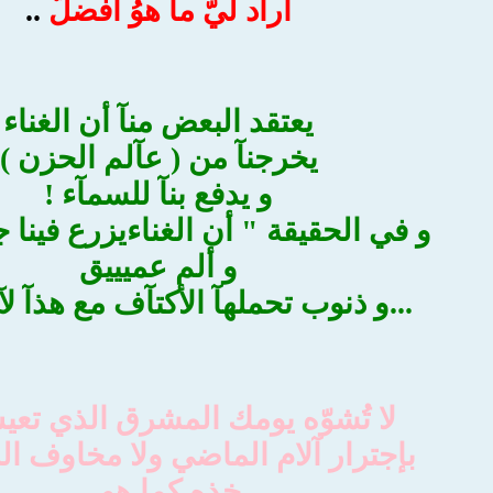
أرآد ليّ مآ هوُ اَفضلّ
..
يعتقد البعض منآ أن الغناء
يخرجنآ من ( عآلم الحزن )
و يدفع بنآ للسمآء !
و في الحقيقة " أن الغناءيزرع فينا 
و ألم عميييق
...و ذنوب تحملهآ الأكتآف مع هذآ لآ
لا تُشوّه يومك المشرق الذي تعي
بإجترار آلام الماضي ولا مخاوف ا
خذه كما هو ..