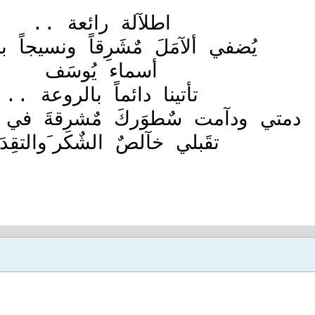
اطلآلة رائعة ..
يُضفي ألآمَلَ مٌشَرِقاً ونسيجاً ب
أسماء يُوسَف
تأتينا دائماً بالروعة ..
دمتي ودآمت سٌطوَركَ مٌشرِقةَ في 
تقَبلي خآلصٌ الشٌكر َوالتقِدَ