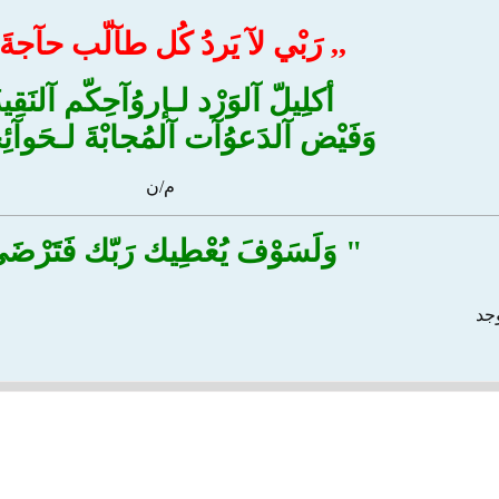
,, رَبْي لآ يَردُ كُل طآلّب حآجةَ 
أكلِيلّ آلوَرْد لـإروُآحِكّم آلنَقِية
وَفَيْض آلدَعوُآت آلمُجابْةَ لـحَوآئِ
م/ن
" وَلَسَوْفَ يُعْطِيك رَبّك فَتَرْض
وجد