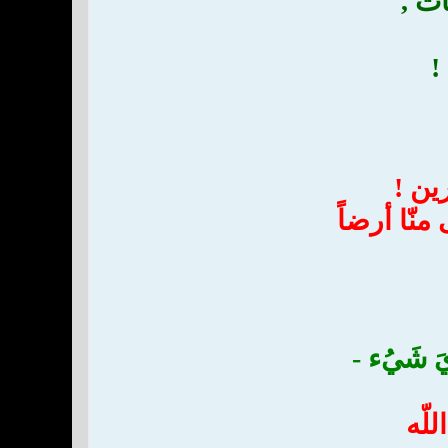
ت ,
!
رين !
نّا أرضاً
َ شَيُء -
للّه