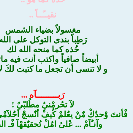
نقيــّــاً ..
مغسولاً بضياء الشمس
رَطِباً بندى التوكل على الله
خُذه كما منحه الله لك
أبيضاً صافياً واكتب أنت فيه مات
و لا تنسى أن تجعل ما كتبت لكَ ل
رَبـــــــــآه ...
لآ تحُرمْنيُ مطُلبْيٌ !
فْأنتَ وْحدٌكْ مٌنْ يعٌلمْ كٌيفْ أنٌسجْ أحٌلآمْي
وآنـٌآمْ ... عْلىُ امٌلْ تُحقيٌقهْآ فْـ ال