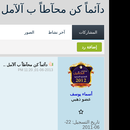
دآئماً كن محآطاً ب آلآمل .
المشاركات
آخر نشاط
الصور
إضافة رد
دآئماً كن محآطاً ب آلآمل ..
01-06-2013, 11:20 PM
أسماء يوسف
عضو ذهبي
تاريخ التسجيل:
22-
06-2011