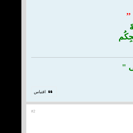
,,
َ
جِكُم
َى "
اقتباس
#2