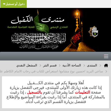
دخول أو تسجيل
المنتدى
الساحة الأدبية
قسم النثر
المشغل النقدي
 البريد /حسين نوح مشامع/ استعراض لكتاب في رحاب الامام الكاظم عليه السلام
أهلا وسهلا بكم في منتدى الكـــفـيل
ا كانت هذه زيارتك الأولى للمنتدى، فيرجى التفضل بزيارة
فحة
التعليمات
كما يشرفنا أن تقوم
بالتسجيل
، إذا رغبت
شاركة في المنتدى، أما إذا رغبت بقراءة المواضيع والإطلاع
فتفضل بزيارة القسم الذي ترغب أدناه.