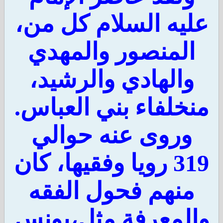
ليه السلام كل من،
المنصور والمهدي
والهادي والرشيد،
خلفاء بني العباس.
وروى عنه حوالي
319 رويا وفقيها، كان
منهم فحول الفقه
لمعرفة مثل،يونس