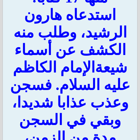
استدعاه هارون
لرشيد، وطلب منه
لكشف عن أسماء
يعةالإمام الكاظم
ليه السلام. فسجن
عذب عذابا شديدا،
وبقي في السجن
مدة من الزمن،