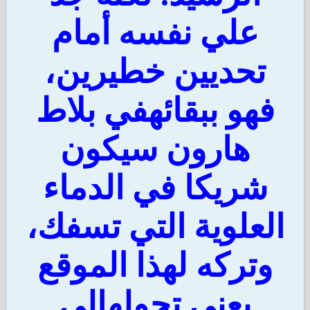
علي نفسه أمام
تحديين خطيرين،
فهو ببقائهفي بلاط
هارون سيكون
شريكا في الدماء
لعلوية التي تسفك،
وتركه لهذا الموقع
يعني تحولهإلى