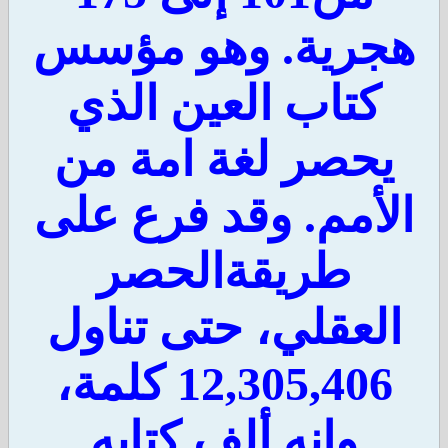
جرية. وهو مؤسس
كتاب العين الذي
يحصر لغة امة من
لأمم. وقد فرع على
طريقةالحصر
لعقلي، حتى تناول
12,305,406 كلمة،
وانه ألف كتابه