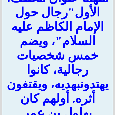
الأول"رجال حول
لإمام الكاظم عليه
السلام"، ويضم
خمس شخصيات
رجالية، كانوا
تدونبهديه، ويقتفون
أثره. أولهم كان
بهلول بن عمر