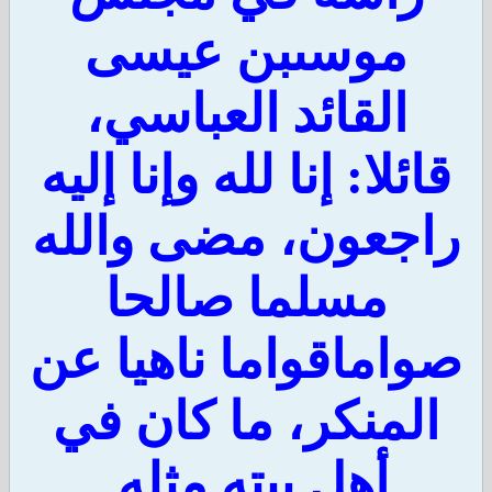
موسىبن عيسى
القائد العباسي،
ائلا: إنا لله وإنا إليه
اجعون، مضى والله
مسلما صالحا
اماقواما ناهيا عن
لمنكر، ما كان في
أهل بيته مثله.