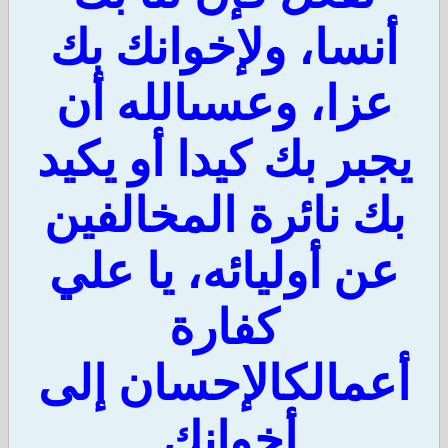
نسا، ولإخوانك بك
عزا، وعسىالله أن
جبر بك كيدا أو يكيد
ك نائرة المخالفين
ن أوليائه، يا علي
كفارة
عمالكالإحسان إلى
أخوانك.