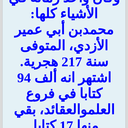
الأشياء كلها:
حمدبن أبي عمير
الأزدي، المتوفى
سنة 217 هجرية.
اشتهر انه ألف 94
كتابا في فروع
لعلموالعقائد، بقي
منها 17 كتابا.