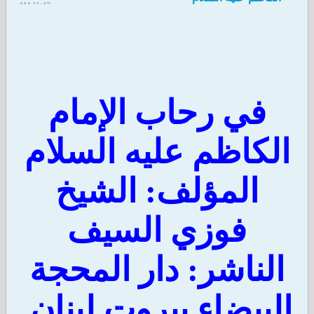
11:42 AM
في رحاب الإمام
لكاظم عليه السلام
المؤلف: الشيخ
فوزي السيف
لناشر: دار المحجة
بيضاء بيروت لبنان.