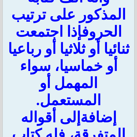
لمذكور على ترتيب
لحروفإذا اجتمعت
ائيا أو ثلاثيا أو رباعيا
أو خماسيا، سواء
المهمل أو
المستعمل.
إضافةإلى أقواله
لمتفرقة، فله كتاب