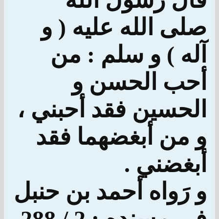
صلى الله عليه ( و
آله ) و سلم : من
أحب الحسن و
الحسين فقد أحبني ،
و من أبغضهما فقد
أبغضني .
و رَواه أحمد بن حنبل
في مسنده : 2 / 288