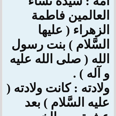
أُمه : سيدة نساء
العالمين فاطمة
الزهراء ( عليها
السَّلام ) بنت رسول
الله ( صلى الله عليه
و آله ) .
ولادته : كانت ولادته (
عليه السَّلام ) بعد