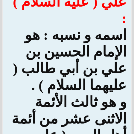
علي ( عليه السَّلام )
:
اسمه و نسبه : هو
الإمام الحسين بن
علي بن أبي طالب (
عليهما السلام ) .
و هو ثالث الأئمة
الاثنى عشر من أئمة