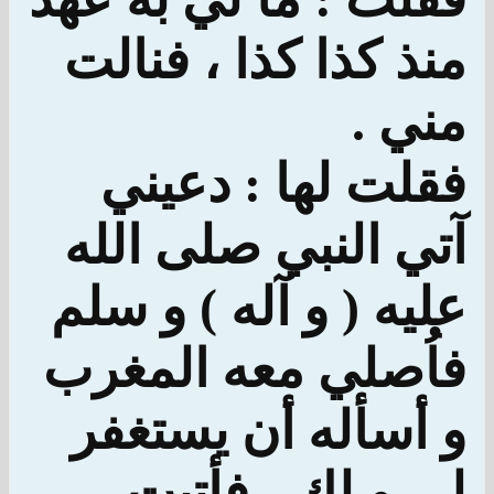
منذ كذا كذا ، فنالت
مني .
فقلت لها : دعيني
آتي النبي صلى الله
عليه ( و آله ) و سلم
فاُصلي معه المغرب
و أسأله أن يستغفر
لي و لك ، فأتيت