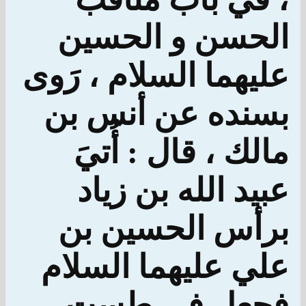
الحسن و الحسين
عليهما السلام ، رَوى
بسنده عن أنس بن
مالك ، قال : أُتيَ
عبيد الله بن زياد
برأس الحسين بن
علي عليهما السلام
فجعل في طست ،