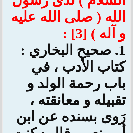
السَّلام ) لدى رسول
الله ( صلى الله عليه
و آله ) [3] :
1. صحيح البخاري :
كتاب الأدب ، في
باب رحمة الولد و
تقبيله و معانقته ،
رَوى بسنده عن ابن