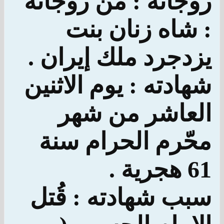
زوجاته : من زوجاته
: شاه زنان بنت
يزدجرد ملك إيران .
شهادته : يوم الاثنين
العاشر من شهر
محّرم الحرام سنة
61 هجرية .
سبب شهادته : قُتل