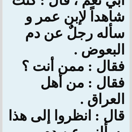
أبي نعم ، قال : كنت
شاهداً لإبن عمر و
سأله رجلٌ عن دم
البعوض .
فقال : ممن أنت ؟
فقال : من أهل
العراق .
قال : انظروا إلى هذا