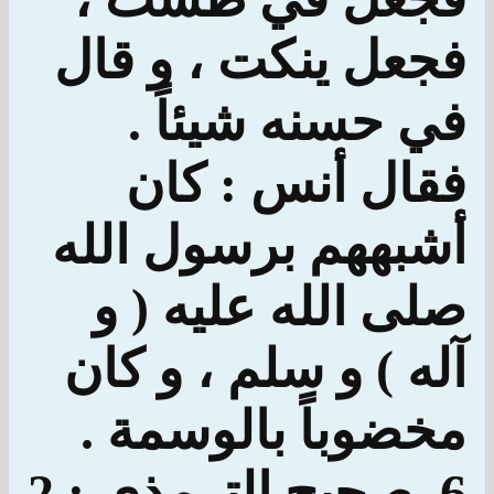
فجعل ينكت ، و قال
في حسنه شيئاً .
فقال أنس : كان
أشبههم برسول الله
صلى الله عليه ( و
آله ) و سلم ، و كان
مخضوباً بالوسمة .
6. صحيح الترمذي : 2