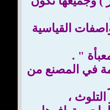
م ( 200مل و 350مل و20لتر ) وجميعها تكون
اصفات القياسية
عبأة " .
مة في المصنع من
لتلوث ،