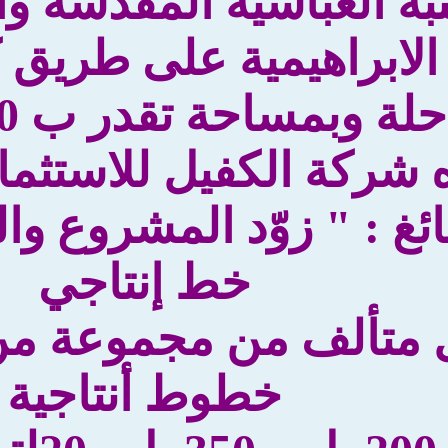
عتبة العباسية المقدسة 
الابراهيمية على طريق ك
حلة وبمساحة تقدر ب 1000م2 ،
 شركة الكفيل للاستثمار
ئغ : " زوّد المشروع وا
خط إنتاجي
 متألف من مجموعة من ا
خطوط أنتاجية