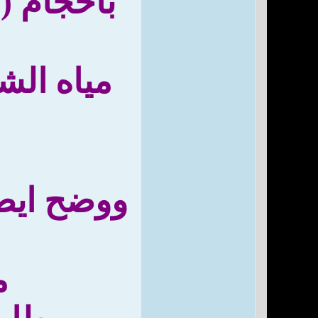
مياه الش
ووضح ايضا
م