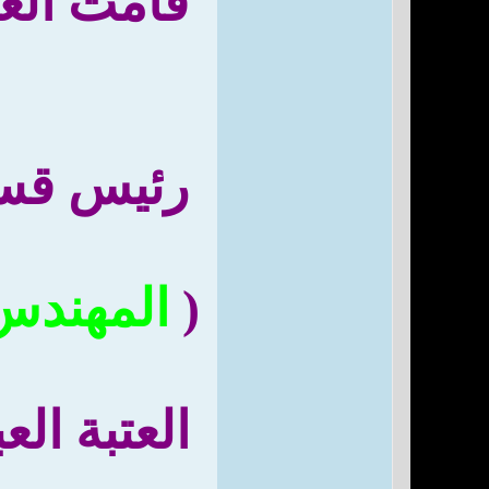
قامت العت
رئيس قسم 
(
المهندس
العتبة ال