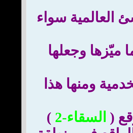
ئ العالمية سواء
 ميّزها وجعلها
خدمية ومنها هذا
قع (
السقاء-2
)