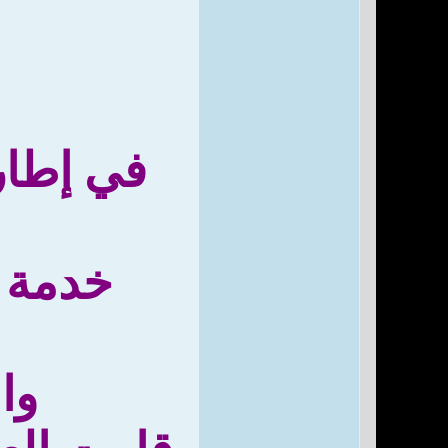
في إطار 
خدمة ا
وا