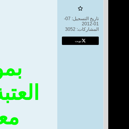
تاريخ التسجيل:
07-
01-2012
المشاركات:
3052
تويت
بمو
العتب
معم