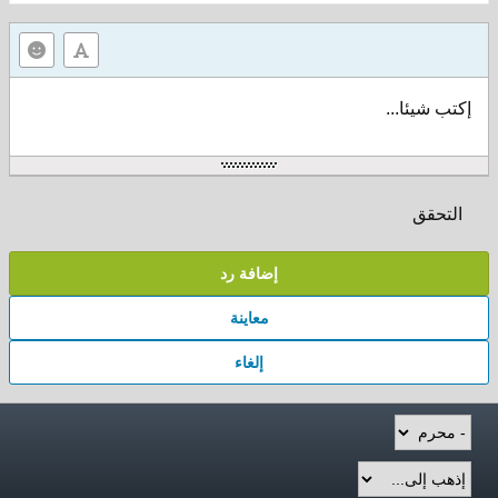
إكتب شيئا...
التحقق
إضافة رد
معاينة
إلغاء