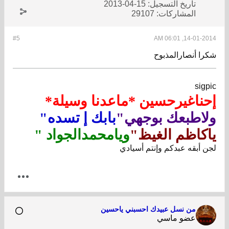
تاريخ التسجيل:
15-04-2013
المشاركات:
29107
#5
14-01-2014, 06:01 AM
شكرا أنصارالمذبوح
sigpic
إحناغيرحسين *ماعدنا وسيلة*
ولاطبعك بوجهي"
بابك إ تسده"
ياكاظم الغيظ"
ويامحمدالجواد "
لجن أبقه عبدكم وإنتم أسيادي
من نسل عبيدك احسبني ياحسين
عضو ماسي