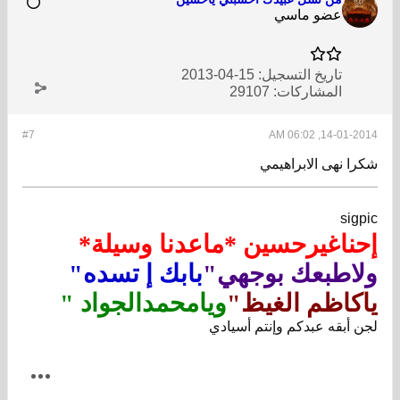
عضو ماسي
تاريخ التسجيل:
15-04-2013
المشاركات:
29107
#7
14-01-2014, 06:02 AM
شكرا نهى الابراهيمي
sigpic
إحناغيرحسين *ماعدنا وسيلة*
ولاطبعك بوجهي"
بابك إ تسده"
ياكاظم الغيظ"
ويامحمدالجواد "
لجن أبقه عبدكم وإنتم أسيادي