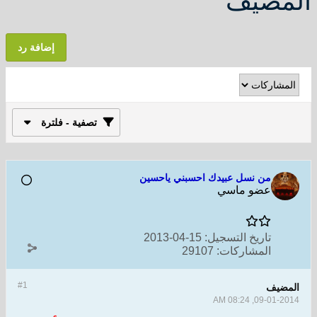
المضيف
إضافة رد
تصفية - فلترة
من نسل عبيدك احسبني ياحسين
عضو ماسي
تاريخ التسجيل:
15-04-2013
المشاركات:
29107
#1
المضيف
09-01-2014, 08:24 AM