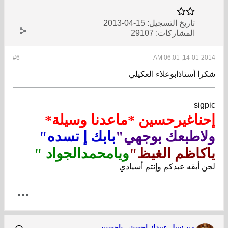
تاريخ التسجيل:
15-04-2013
المشاركات:
29107
#6
14-01-2014, 06:01 AM
شكرا أستاذابوعلاء العكيلي
sigpic
إحناغيرحسين *ماعدنا وسيلة*
ولاطبعك بوجهي"
بابك إ تسده"
ياكاظم الغيظ"
ويامحمدالجواد "
لجن أبقه عبدكم وإنتم أسيادي
من نسل عبيدك احسبني ياحسين