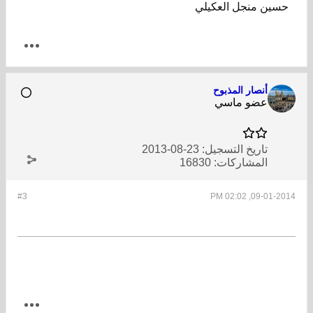
حسين منجل العكيلي
أنصار المذبوح
عضو ماسي
تاريخ التسجيل:
23-08-2013
المشاركات:
16830
#3
09-01-2014, 02:02 PM